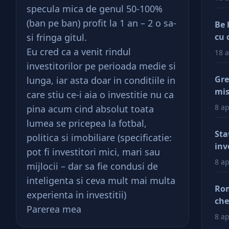
specula mica de genul 50-100%
(ban pe ban) profit la 1 an – 2 o sa-
Be 
si fringa gitul.
cu 
Eu cred ca a venit rindul
18 a
investitorilor pe perioada medie si
Gre
lunga, iar asta doar in conditiile in
mis
care stiu ce-i aia o investitie nu ca
val
8 ap
pina acum cind absolut toata
reg
lumea se pricepea la fotbal,
car
Sta
politica si imobiliare (specificatie:
afa
inv
pot fi investitori mici, mari sau
Dup
8 ap
mijlocii – dar sa fie condusi de
doa
inteligenta si ceva mult mai multa
fac
Rom
experienta in investitii)
tin
che
ră
Parerea mea
ră
8 ap