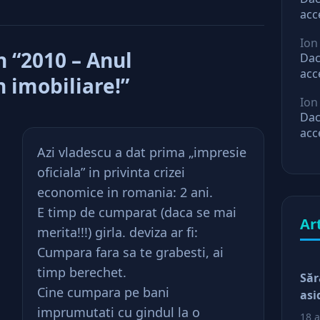
acc
mar
Ion
ast
 “2010 – Anul
Dac
acc
 imobiliare!”
mar
Ion
ast
Dac
acc
mar
Azi vladescu a dat prima „impresie
ast
oficiala” in privinta crizei
economice in romania: 2 ani.
E timp de cumparat (daca se mai
Ar
merita!!!) girla. deviza ar fi:
Cumpara fara sa te grabesti, ai
timp berechet.
Săr
Cine cumpara pe bani
asi
imprumutati cu gindul la o
18 a