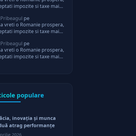
eptati impozite si taxe mai
i. Daca nu, nu mai aveti
 Pribeagul
pe
eptari de la stat
a vreti o Romanie prospera,
eptati impozite si taxe mai
i. Daca nu, nu mai aveti
 Pribeagul
pe
eptari de la stat
a vreti o Romanie prospera,
eptati impozite si taxe mai
i. Daca nu, nu mai aveti
eptari de la stat
ticole populare
ăcia, inovaţia şi munca
duă atrag performanţe
prilie 2026