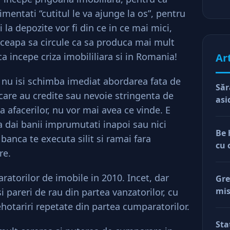
mentati “cutitul le va ajunge la os”, pentru
 la depozite vor fi din ce in ce mai mici,
nceapa sa circule ca sa produca mai mult
a incepe criza imobililiara si in Romania!
Ar
nu isi schimba imediat abordarea fata de
Săr
 care au credite sau nevoie stringenta de
asi
a afacerilor, nu vor mai avea ce vinde. E
 dai banii imprumutati inapoi sau nici
Be 
banca te executa silit si ramai fara
cu 
re.
atorilor de imobile in 2010. Incet, dar
Gre
mis
si pareri de rau din partea vanzatorilor, cu
val
hotariri repetate din partea cumparatorilor.
reg
Sta
car