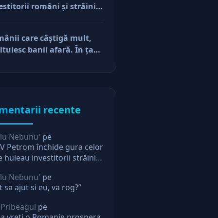
estitorii români şi străini.
cerile
ă părerea mea, acum e
r pe perfuzii şi încă nu
ânii care câştigă mult,
e diferenţa între cine îl
ltuiesc banii afară. În ţară
e în viaţă şi cine i-a făcut
mâne mărunţişul
u
mentarii recente
lu Nebunu'
pe
 Petrom închide gura celor
e huleau investitorii străini.
ectie pentru oricine
lu Nebunu'
pe
t sa ajut si eu, va rog?”
 Pribeagul
pe
a vreti o Romanie prospera,