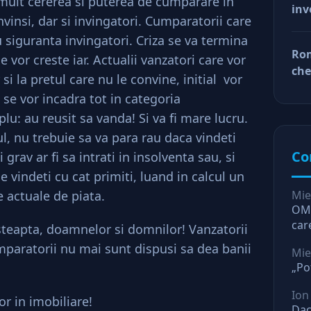
 mult cererea si puterea de cumparare in
inv
afa
invinsi, dar si invingatori. Cumparatorii care
Dup
 siguranta invingatori. Criza se va termina
doa
Rom
 vor creste iar. Actualii vanzatori care vor
fac
che
tin
si la pretul care nu le convine, initial vor
ră
ră
 se vor incadra tot in categoria
plu: au reusit sa vanda! Si va fi mare lucru.
ul, nu trebuie sa va para rau daca vindeti
Co
 grav ar fi sa intrati in insolventa sau, si
e vindeti cu cat primiti, luand in calcul un
e actuale de piata.
Mie
OMV
car
steapta, doamnelor si domnilor! Vanzatorii
O l
mparatorii nu mai sunt dispusi sa dea banii
Mie
„Po
Ion
or in imobiliare!
Dac