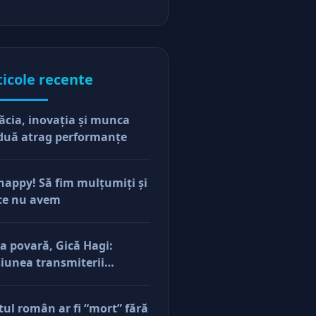
ticole recente
ăcia, inovaţia şi munca
duă atrag performanţe
happy! Să fim mulţumiţi şi
ce nu avem
a povară, Gică Hagi:
iunea transmiterii
orilor şi a mentalităţii o
ăsim şi la antreprenorii
tul român ar fi “mort” fără
e vor să-și lase moştenire