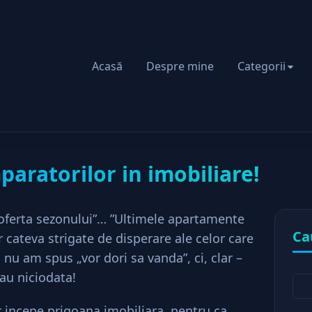
Acasă
Despre mine
Categorii
 Anul cumparatorilor in imobiliare!
aratorilor in imobiliare!
eroferta sezonului”… ”Ultimele apartamente
Ca
r cateva strigate de disperare ale celor care
 nu am spus „vor dori sa vanda”, ci, clar –
u niciodata!
 incepe prigoana imobiliara, pentru ca