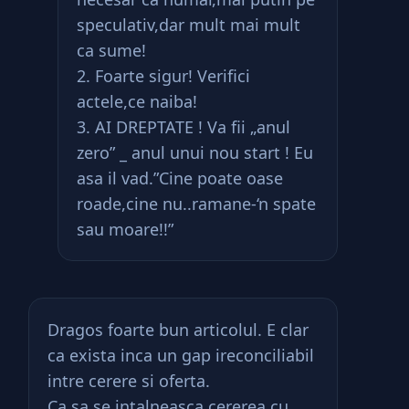
speculativ,dar mult mai mult
ca sume!
2. Foarte sigur! Verifici
actele,ce naiba!
3. AI DREPTATE ! Va fii „anul
zero” _ anul unui nou start ! Eu
asa il vad.”Cine poate oase
roade,cine nu..ramane-‘n spate
sau moare!!”
Dragos foarte bun articolul. E clar
ca exista inca un gap ireconciliabil
intre cerere si oferta.
Ca sa se intalneasca cererea cu