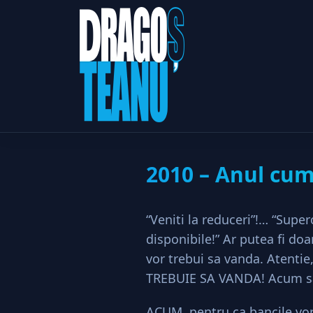
2010 –
Home
Imobiliare
2010 – Anul cump
“Veniti la reduceri”!… “Sup
disponibile!” Ar putea fi doa
vor trebui sa vanda. Atentie,
TREBUIE SA VANDA! Acum sa
ACUM, pentru ca bancile vor