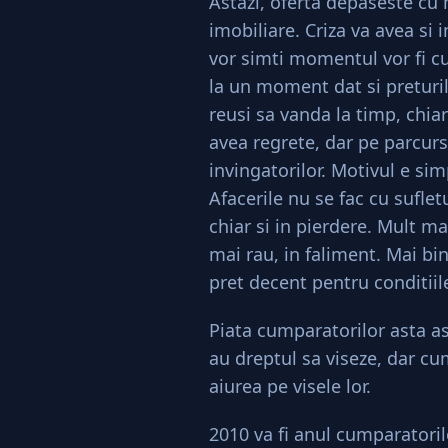
Astazi, oferta depaseste cu
imobiliare. Criza va avea si 
vor simti momentul vor fi cu
la un moment dat si preturile
reusi sa vanda la timp, chiar 
avea regrete, dar pe parcurs
invingatorilor. Motivul e sim
Afacerile nu se fac cu suflet
chiar si in pierdere. Mult mai
mai rau, in faliment. Mai bin
pret decent pentru conditiil
Piata cumparatorilor asta a
au dreptul sa viseze, dar cu
aiurea pe visele lor.
2010 va fi anul cumparatoril