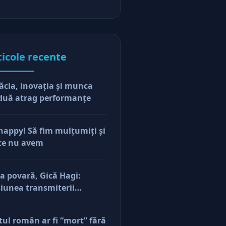
ticole recente
ăcia, inovaţia şi munca
duă atrag performanţe
happy! Să fim mulţumiţi şi
ce nu avem
a povară, Gică Hagi:
iunea transmiterii
orilor şi a mentalităţii o
ăsim şi la antreprenorii
tul român ar fi “mort” fără
e vor să-și lase moştenire