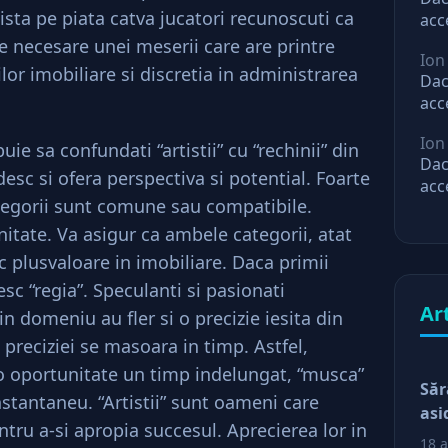
ista pe piata catva jucatori recunoscuti ca
acc
mar
ile necesare unei meserii care are printre
Ion
ast
ilor imobiliare si discretia in administrarea
Dac
acc
mar
Ion
ast
uie sa confundati “artistii” cu “rechinii” din
Dac
desc si ofera perspectiva si potential. Foarte
acc
ategorii sunt comune sau compatibile.
mar
ast
nitate. Va asigur ca ambele categorii, atat
aduc plusvaloare in imobiliare. Daca primii
esc “regia”. Speculanti si pasionati
Ar
in domeniu au fler si o precizie iesita din
 preciziei se masoara in timp. Astfel,
 o oportunitate un timp indelungat, “musca”
Săr
nstantaneu. “Artistii” sunt oameni care
asi
tru a-si apropia succesul. Aprecierea lor in
18 a