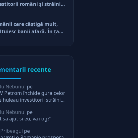
estitorii români şi străini.
cerile
ă părerea mea, acum e
r pe perfuzii şi încă nu
ânii care câştigă mult,
e diferenţa între cine îl
ltuiesc banii afară. În ţară
e în viaţă şi cine i-a făcut
mâne mărunţişul
u
mentarii recente
lu Nebunu'
pe
 Petrom închide gura celor
e huleau investitorii străini.
ectie pentru oricine
lu Nebunu'
pe
t sa ajut si eu, va rog?”
 Pribeagul
pe
a vreti o Romanie prospera,