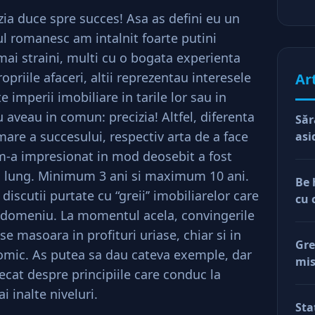
izia duce spre succes! Asa as defini eu un
-ul romanesc am intalnit foarte putini
mai straini, multi cu o bogata experienta
opriile afaceri, altii reprezentau interesele
Ar
 imperii imobiliare in tarile lor sau in
 aveau in comun: precizia! Altfel, diferenta
Săr
are a succesului, respectiv arta de a face
asi
 m-a impresionat in mod deosebit a fost
i lung. Minimum 3 ani si maximum 10 ani.
Be 
discutii purtate cu “greii’’ imobiliarelor care
cu 
ui domeniu. La momentul acela, convingerile
e masoara in profituri uriase, chiar si in
Gre
nomic. As putea sa dau cateva exemple, dar
mis
cat despre principiile care conduc la
val
i inalte niveluri.
reg
Sta
car