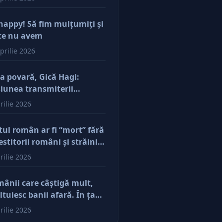
happy! Să fim mulţumiţi şi
ce nu avem
prilie 2026
a povară, Gică Hagi:
iunea transmiterii
orilor şi a mentalităţii o
rilie 2026
ăsim şi la antreprenorii
e vor să-și lase moştenire
tul român ar fi “mort” fără
cerile
estitorii români şi străini.
ă părerea mea, acum e
rilie 2026
r pe perfuzii şi încă nu
e diferenţa între cine îl
ânii care câştigă mult,
e în viaţă şi cine i-a făcut
ltuiesc banii afară. În ţară
u
mâne mărunţişul
rilie 2026