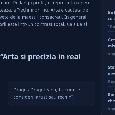
mare. Pe langa profit, ei reprezinta repere
eaza, a “rechinilor” nu. Arta e cautata de
Be 
nvete de la maestii consacrati. In general,
cu 
ii este intr-un contrast total. Ca ziua si
18 a
Gre
mis
val
8 ap
rta si precizia in real
reg
car
Sta
afa
inv
Dup
8 ap
doa
Dragos Dragoteanu, tu cum te
fac
Rom
consideri, artist sau rechin?
tin
che
ră
ră
8 ap