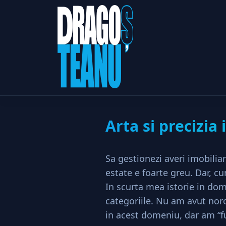
Arta s
Home
Imobiliare
Arta si precizia 
Sa gestionezi averi imobiliar
estate e foarte greu. Dar, c
In scurta mea istorie in do
categoriile. Nu am avut noroc
in acest domeniu, dar am “fu