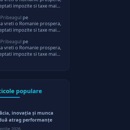
eptati impozite si taxe mai
i. Daca nu, nu mai aveti
 Pribeagul
pe
eptari de la stat
a vreti o Romanie prospera,
eptati impozite si taxe mai
i. Daca nu, nu mai aveti
 Pribeagul
pe
eptari de la stat
a vreti o Romanie prospera,
eptati impozite si taxe mai
i. Daca nu, nu mai aveti
eptari de la stat
ticole populare
ăcia, inovaţia şi munca
duă atrag performanţe
prilie 2026