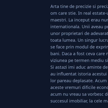
Arta tine de precizie si prec
om care stie. In real estate
maestri. La inceput erau nu
internationala. Unii aveau pr
unor proprietari de adevarate
toata lumea. Un singur lucru
se face prin modul de exprim
bani. Daca a fost ceva care
viziunea pe termen mediu s
Si astazi imi aduc aminte de 
au influentat istoria acest
lor pareau deplasate. Acum s
aceste vremuri dificile eco
acum nu vreau sa vorbesc de
succesul imobiliar, la cele ma