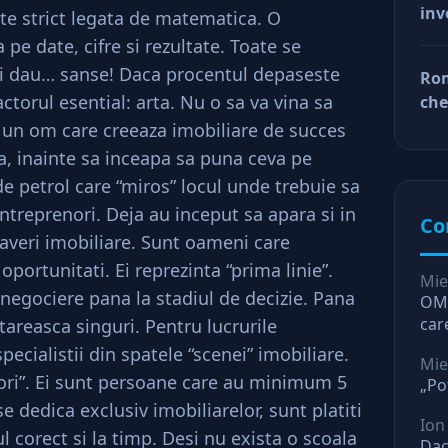
inv
Este strict legata de matematica. O
afa
Dup
 pe date, cifre si rezultate. Toate se
doa
 si dau… sanse! Daca procentul depaseste
Rom
fac
ctorul esential: arta. Nu o sa va vina sa
che
tin
ră
a un om care creeaza imobiliare de succes
ră
la, inainte sa inceapa sa puna ceva pe
de petrol care “miros” locul unde trebuie sa
ntreprenori. Deja au inceput sa apara si in
Co
averi imobiliare. Sunt oameni care
portunitati. Ei reprezinta “prima linie”.
Mie
 negociere pana la stadiul de decizie. Pana
OMV
car
tareasca singuri. Pentru lucrurile
O l
ecialistii din spatele “scenei” imobiliare.
Mie
tori”. Ei sunt persoane care au minimum 5
„Po
 dedica exclusiv imobiliarelor, sunt platiti
Ion
ul corect si la timp. Desi nu exista o scoala
Dac