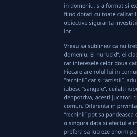
in domeniu, s-a format si ex
fiind dotati cu toate calitat
obiective siguranta investiti
lor.
Vreau sa subliniez ca nu treb
domeniu. Ei nu “ucid”, ei cla
rar interesele celor doua c
Fiecare are rolul lui in comu
“rechinii” cat si “artistii”, 
iubesc “sangele”, ceilalti iub
deopotriva, acesti jucatori d
comun. Diferenta in privinta
“rechinii” pot sa pandeasca
o singura data si efectul e i
prefera sa lucreze enorm pen