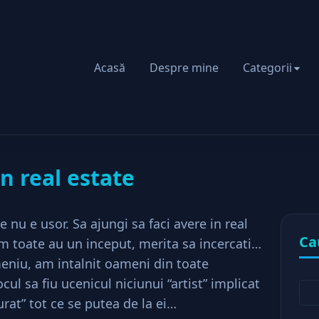
Acasă
Despre mine
Categorii
i precizia in real estate
in real estate
e nu e usor. Sa ajungi sa faci avere in real
Ca
um toate au un inceput, merita sa incercati…
meniu, am intalnit oameni din toate
ul sa fiu ucenicul niciunui “artist” implicat
rat” tot ce se putea de la ei…