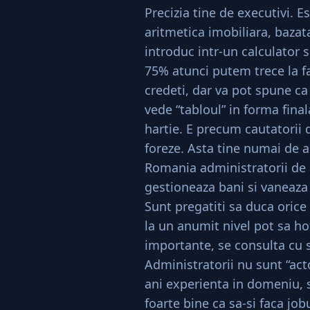
Precizia tine de executivi. 
aritmetica imobiliara, bazata
introduc intr-un calculator
75% atunci putem trece la fa
credeti, dar va pot spune c
vede “tabloul” in forma fina
hartie. E precum cautatorii 
foreze. Asta tine numai de a
Romania administratorii de 
gestioneaza bani si vaneaza o
Sunt pregatiti sa duca orice
la un anumit nivel pot sa ho
importante, se consulta cu sp
Administratorii nu sunt “ac
ani experienta in domeniu, se
foarte bine ca sa-si faca job