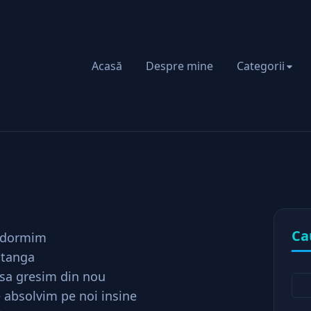
Acasă
Despre mine
Categorii
m timp
Ca
a dormim
stanga
 sa gresim din nou
e absolvim pe noi insine