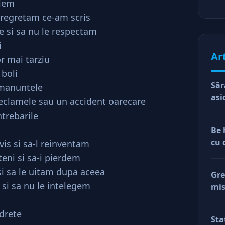
riem
 regretam ce-am scris
 si sa nu le respectam
i
Ar
or mai tarziu
 boli
Săr
amanuntele
asi
reclamele sau un accident oarecare
trebarile
Be 
cu 
is si sa-l reinventam
eni si sa-i pierdem
si sa le uitam dupa aceea
Gre
si sa nu le intelegem
mis
val
reg
drete
Sta
car