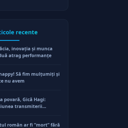
ticole recente
ăcia, inovaţia şi munca
duă atrag performanţe
happy! Să fim mulţumiţi şi
ce nu avem
a povară, Gică Hagi:
iunea transmiterii
orilor şi a mentalităţii o
ăsim şi la antreprenorii
tul român ar fi “mort” fără
e vor să-și lase moştenire