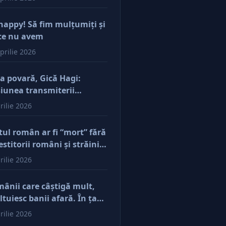
happy! Să fim mulţumiţi şi
ce nu avem
prilie 2026
a povară, Gică Hagi:
iunea transmiterii
orilor şi a mentalităţii o
rilie 2026
ăsim şi la antreprenorii
e vor să-și lase moştenire
tul român ar fi “mort” fără
cerile
estitorii români şi străini.
ă părerea mea, acum e
rilie 2026
r pe perfuzii şi încă nu
e diferenţa între cine îl
ânii care câştigă mult,
e în viaţă şi cine i-a făcut
ltuiesc banii afară. În ţară
u
mâne mărunţişul
rilie 2026