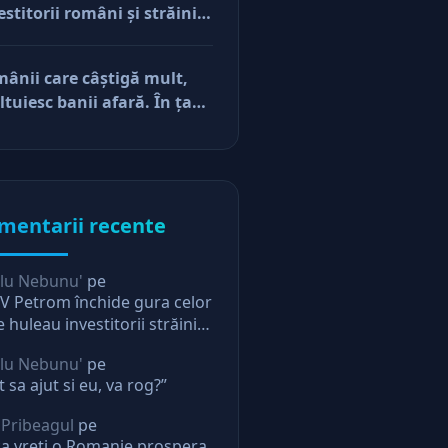
estitorii români şi străini.
cerile
ă părerea mea, acum e
r pe perfuzii şi încă nu
ânii care câştigă mult,
e diferenţa între cine îl
ltuiesc banii afară. În ţară
e în viaţă şi cine i-a făcut
mâne mărunţişul
u
mentarii recente
lu Nebunu'
pe
 Petrom închide gura celor
e huleau investitorii străini.
ectie pentru oricine
lu Nebunu'
pe
t sa ajut si eu, va rog?”
 Pribeagul
pe
a vreti o Romanie prospera,