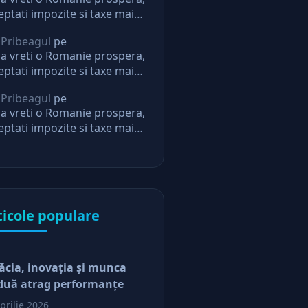
eptati impozite si taxe mai
i. Daca nu, nu mai aveti
 Pribeagul
pe
eptari de la stat
a vreti o Romanie prospera,
eptati impozite si taxe mai
i. Daca nu, nu mai aveti
 Pribeagul
pe
eptari de la stat
a vreti o Romanie prospera,
eptati impozite si taxe mai
i. Daca nu, nu mai aveti
eptari de la stat
ticole populare
ăcia, inovaţia şi munca
duă atrag performanţe
prilie 2026