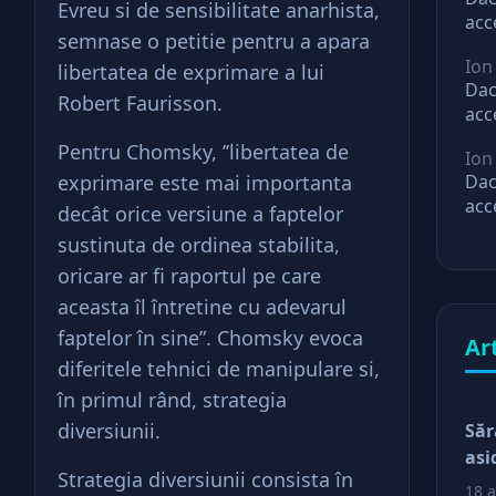
Evreu si de sensibilitate anarhista,
acc
semnase o petitie pentru a apara
mar
Ion
libertatea de exprimare a lui
ast
Dac
Robert Faurisson.
acc
mar
Pentru Chomsky, ’’libertatea de
Ion
ast
exprimare este mai importanta
Dac
acc
decât orice versiune a faptelor
mar
sustinuta de ordinea stabilita,
ast
oricare ar fi raportul pe care
aceasta îl întretine cu adevarul
faptelor în sine”. Chomsky evoca
Ar
diferitele tehnici de manipulare si,
în primul rând, strategia
diversiunii.
Săr
asi
Strategia diversiunii consista în
18 a