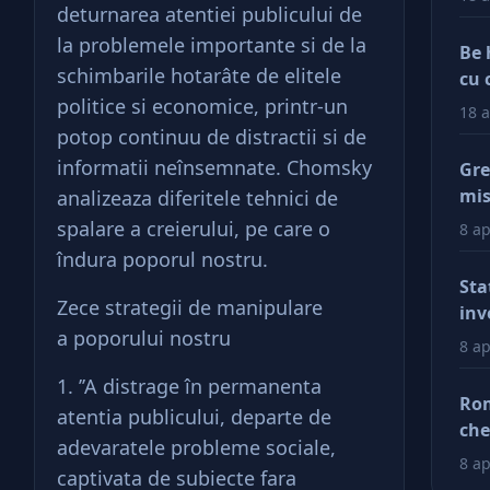
deturnarea atentiei publicului de
la problemele importante si de la
Be 
schimbarile hotarâte de elitele
cu 
politice si economice, printr-un
18 a
potop continuu de distractii si de
informatii neînsemnate. Chomsky
Gre
mis
analizeaza diferitele tehnici de
val
spalare a creierului, pe care o
8 ap
reg
îndura poporul nostru.
car
Sta
afa
Zece strategii de manipulare
inv
a poporului nostru
Dup
8 ap
doa
1. ’’A distrage în permanenta
fac
Rom
atentia publicului, departe de
tin
che
ră
adevaratele probleme sociale,
ră
8 ap
captivata de subiecte fara