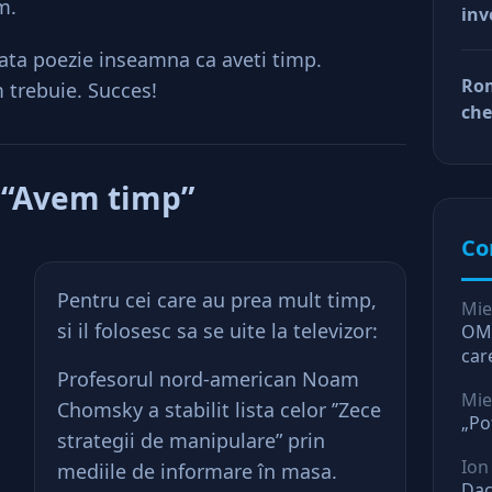
m.
inv
afa
Dup
nata poezie inseamna ca aveti timp.
doa
Rom
m trebuie. Succes!
fac
che
tin
ră
ră
 “Avem timp”
Co
Pentru cei care au prea mult timp,
Mie
si il folosesc sa se uite la televizor:
OMV
car
Profesorul nord-american Noam
O l
Mie
Chomsky a stabilit lista celor ’’Zece
„Po
strategii de manipulare” prin
Ion
mediile de informare în masa.
Dac