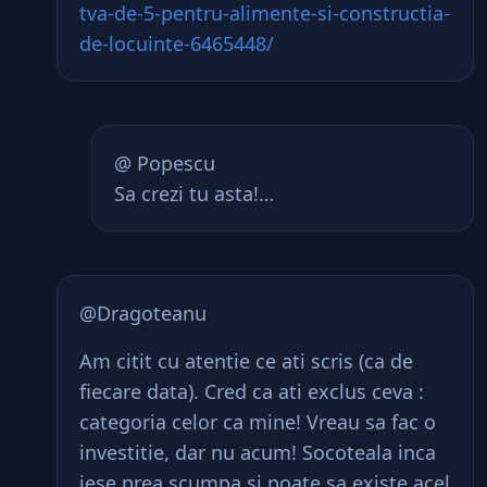
tva-de-5-pentru-alimente-si-constructia-
de-locuinte-6465448/
@ Popescu
Sa crezi tu asta!…
@Dragoteanu
Am citit cu atentie ce ati scris (ca de
fiecare data). Cred ca ati exclus ceva :
categoria celor ca mine! Vreau sa fac o
investitie, dar nu acum! Socoteala inca
iese prea scumpa si poate sa existe acel