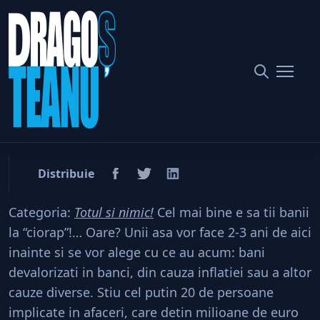
Home
Imobiliare
Ce mai inseamna astazi o investitie imobiliara?
Ce mai inseamna astazi o
investitie imobiliara?
Distribuie
Categoria:
Totul si nimic!
Cel mai bine e sa tii banii
la “ciorap”!… Oare? Unii asa vor face 2-3 ani de aici
inainte si se vor alege cu ce au acum: bani
devalorizati in banci, din cauza inflatiei sau a altor
cauze diverse. Stiu cel putin 20 de persoane
implicate in afaceri, care detin milioane de euro