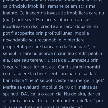
ca principiu imobiliar, ramane ce am scris mai
inainte. Ce inseamna investitie imobiliara care nu
(mai) conteaza? Este aceea afacere care se
incadreaza in risc, credite ale caror dobanzi nu
pot fi acoperite prin profitul lunar, imobile
nevandabile sau revandabile in pierdere,
proprietati pe care banca nu da “doi bani’’, in
sensul in care nu acorda niciun leu credit pentru
ele, case sau terenuri uitate de Dumnezeu prin
“negura” locatiilor etc, etc. Cand sunteti momiti
cu o “afacere la cheie” verificati inainte sa dati
banii daca “cheia” se potriveste sau merge in gol?
Merita sa evaluati imobilul de 10 ori inainte sa
spuneti “DA”, ca la o casnicie. Nu de alta, dar va
asigur ca au mai trecut multi potentiali “fani” prin
zona si nu toti sunt prosti! Oare de ce?