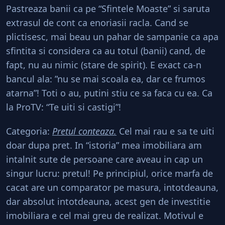
Pastreaza banii ca pe “Sfintele Moaste” si saruta
extrasul de cont ca enoriasii racla. Cand se
plictisesc, mai beau un pahar de sampanie ca apa
sfintita si considera ca au totul (banii) cand, de
fapt, nu au nimic (stare de spirit). E exact ca-n
bancul ala: ”nu se mai scoala ea, dar ce frumos
atarna”! Toti o au, putini stiu ce sa faca cu ea. Ca
la ProTV: “Te uiti si castigi”!
Categoria:
Pretul conteaza.
Cel mai rau e sa te uiti
doar dupa pret. In “istoria” mea imobiliara am
intalnit sute de persoane care aveau in cap un
singur lucru: pretul! Pe principiul, orice marfa de
cacat are un comparator pe masura, intotdeauna,
dar absolut intotdeauna, acest gen de investitie
imobiliara e cel mai greu de realizat. Motivul e