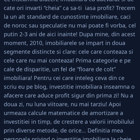
cate ori invarti “cheia” ca sa-ti iasa profit? Trecem
la un alt standard de cunostinte imobiliare, caci
de noroc sau speculatie nu mai poate fi vorba, cel
putin 2-3 ani de aici inainte! Dupa mine, din acest
moment, 2010, imobiliarele se impart in doua
segmente distincte si clare: cele care conteaza si
cele care nu mai conteaza! Prima categorie e pe
cale de disparitie, un fel de “floare de colt”
imobiliara! Pentru cei care inteleg ceva din ce
scriu eu pe blog, investitie imobiliara inseamna o
afacere care aduce profit sigur din prima zi! Nu a
doua zi, nu luna viitoare, nu mai tarziu! Apoi
urmeaza calcule matematice de amortizare a
investitiei in timp, de crestere a valorii imobilului
prin diverse metode, de orice… Definitia mea
personala privind o investitie imobiliara la cheie,