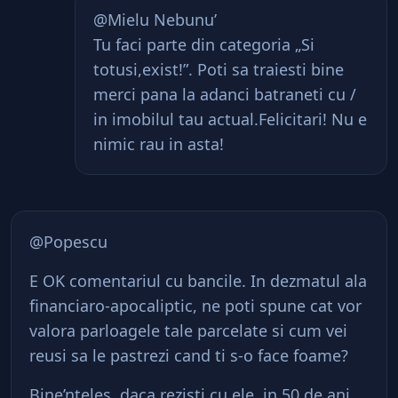
@Mielu Nebunu’
Tu faci parte din categoria „Si
totusi,exist!”. Poti sa traiesti bine
merci pana la adanci batraneti cu /
in imobilul tau actual.Felicitari! Nu e
nimic rau in asta!
@Popescu
E OK comentariul cu bancile. In dezmatul ala
financiaro-apocaliptic, ne poti spune cat vor
valora parloagele tale parcelate si cum vei
reusi sa le pastrezi cand ti s-o face foame?
Bine’nteles, daca rezisti cu ele, in 50 de ani…