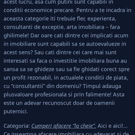
acest lucru, asa cum putini sunt capabili in
conditii economice precare. Pentru a te incadra in
aceasta categorie iti trebuie fler, experienta,
consultanti de exceptie, arta imobiliara – fara
ghilimele! Dar oare cati dintre cei implicati acum
in imobiliare sunt capabili sa se autoevalueze in
acest sens? Sau cati dintre cei care mai sunt
interesati sa faca o investitie imobiliara buna au
sansa sa se ghideze sau sa fie ghidati corect spre
un profit rezonabil, in actualele conditii de piata,
cu “consultantii” din domeniu? Timpul adauga
plusvaloare profesionala si prin falimente! Asta
este un adevar recunoscut doar de oamenii
puternici.
Categoria:
Cumperi afacere “la cheie”.
Aici e aici!…
Ce inseamna afacere imobiliara cu adevarat si de