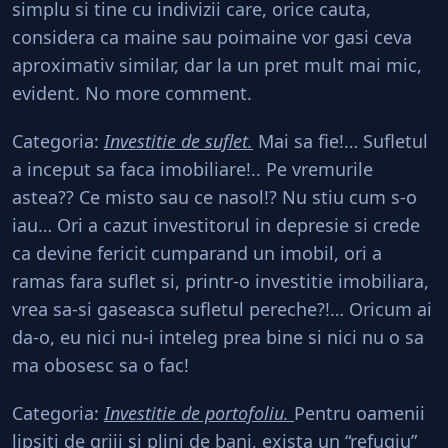
simplu si tine cu indivizii care, orice cauta,
considera ca maine sau poimaine vor gasi ceva
aproximativ similar, dar la un pret mult mai mic,
evident. No more comment.
Categoria:
Investitie de suflet.
Mai sa fie!… Sufletul
a inceput sa faca imobiliare!.. Pe vremurile
astea?? Ce misto sau ce nasol!? Nu stiu cum s-o
iau… Ori a cazut investitorul in depresie si crede
ca devine fericit cumparand un imobil, ori a
ramas fara suflet si, printr-o investitie imobiliara,
vrea sa-si gaseasca sufletul pereche?!… Oricum ai
da-o, eu nici nu-i inteleg prea bine si nici nu o sa
ma obosesc sa o fac!
Categoria:
Investitie de portofoliu.
Pentru oamenii
lipsiti de griji si plini de bani, exista un “refugiu”