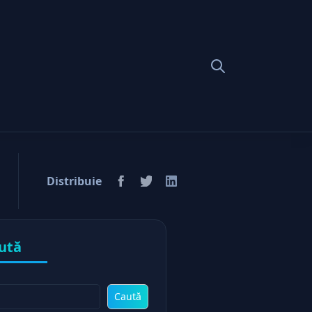
 romanesc
Distribuie
ută
Caută