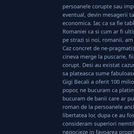
persoanele corupte sau impli
eventual, devin mesagerii ta
economica. Iar, ca sa fie tabl
Romaniei ca si cum ar fi ult
pe strazi si noi, romanii, am
Caz concret de ne-pragmati
cineva merge la puscarie, fi
corupt. Desi au existat cazur
sa plateasca sume fabuloase
Gigi Becali a oferit 100 mili
popor, ne bucuram ca platim
bucuram de banii care ar put
roman de la persoanele anch
libertatea lor, dupa ce au f
consideram superiori nemtilor
negocieze in favoarea proprii