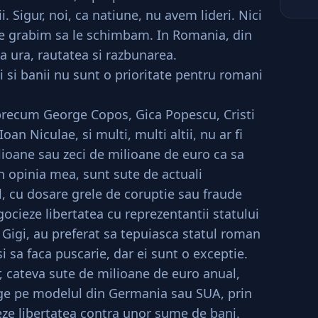
i. Sigur, noi, ca natiune, nu avem lideri. Nici
 ne grabim sa le schimbam. In Romania, din
 ura, rautatea si razbunarea.
i si banii nu sunt o prioritate pentru romani
precum George Copos, Gica Popescu, Cristi
an Niculae, si multi, multi altii, nu ar fi
lioane sau zeci de milioane de euro ca sa
n opinia mea, sunt sute de actuali
l, cu dosare grele de coruptie sau fraude
ocieze libertatea cu reprezentantii statului
ui Gigi, au preferat sa tepuiasca statul roman
i sa faca puscarie, dar ei sunt o exceptie.
er, cateva sute de milioane de euro anual,
ege pe modelul din Germania sau SUA, prin
eze libertatea contra unor sume de bani.