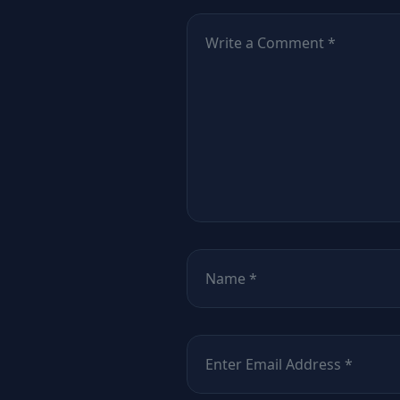
Comentează
*
Nume
*
Email
*