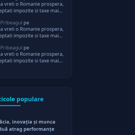
a vreti o Romanie prospera,
eptati impozite si taxe mai
i. Daca nu, nu mai aveti
 Pribeagul
pe
eptari de la stat
a vreti o Romanie prospera,
eptati impozite si taxe mai
i. Daca nu, nu mai aveti
 Pribeagul
pe
eptari de la stat
a vreti o Romanie prospera,
eptati impozite si taxe mai
i. Daca nu, nu mai aveti
eptari de la stat
ticole populare
ăcia, inovaţia şi munca
duă atrag performanţe