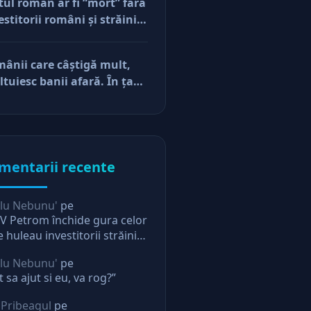
tul român ar fi “mort” fără
e vor să-și lase moştenire
estitorii români şi străini.
cerile
ă părerea mea, acum e
r pe perfuzii şi încă nu
ânii care câştigă mult,
e diferenţa între cine îl
ltuiesc banii afară. În ţară
e în viaţă şi cine i-a făcut
mâne mărunţişul
u
mentarii recente
lu Nebunu'
pe
 Petrom închide gura celor
e huleau investitorii străini.
ectie pentru oricine
lu Nebunu'
pe
t sa ajut si eu, va rog?”
 Pribeagul
pe