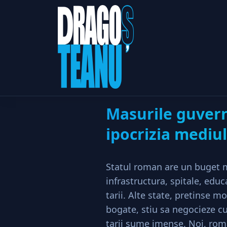
Masurile g
Home
Politic
Masurile guvern
ipocrizia mediu
Statul roman are un buget mi
infrastructura, spitale, educ
tarii. Alte state, pretinse 
bogate, stiu sa negocieze cu
tarii sume imense. Noi, rom