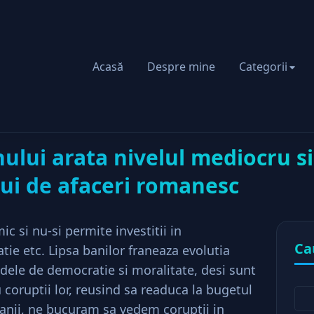
Acasă
Despre mine
Categorii
uvernului arata nivelul mediocru si ipocrizia mediului de afaceri
ului arata nivelul mediocru si
lui de afaceri romanesc
c si nu-si permite investitii in
Ca
atie etc. Lipsa banilor franeaza evolutia
modele de democratie si moralitate, desi sunt
 coruptii lor, reusind sa readuca la bugetul
anii, ne bucuram sa vedem coruptii in