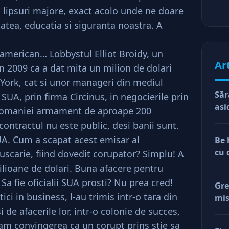
 lipsuri majore, exact acolo unde ne doare
tatea, educatia si siguranta noastra. A
american… Lobbystul Elliot Broidy, un
Ar
n 2009 ca a dat mita un milion de dolari
w York, cat si unor manageri din mediul
Săr
 SUA, prin firma Circinus, in negocierile prin
asi
 Romaniei armament de aproape 200
contractul nu este public, desi banii sunt.
UA. Cum a scapat acest emisar al
Be 
cu 
scarie, fiind dovedit corupator? Simplu! A
ilioane de dolari. Buna afacere pentru
Sa fie oficialii SUA prosti? Nu prea cred!
Gre
ci in business, l-au trimis intr-o tara din
mis
val
 de afacerile lor, intr-o colonie de succes,
reg
m convingerea ca un corupt prins stie sa