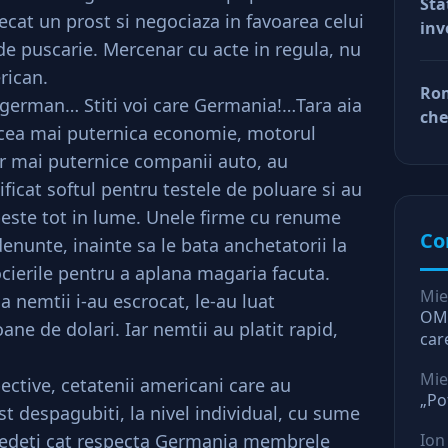
Sta
car
ecat un prost si negociaza in favoarea celui
inv
afa
 de puscarie. Mercenar cu acte in regula, nu
Dup
rican.
doa
Rom
fac
german… Stiti voi care Germania!…Tara aia
che
tin
 cea mai puternica economie, motorul
ră
ră
or mai puternice companii auto, au
ficat softul pentru testele de poluare si au
 peste tot in lume. Unele firme cu renume
Co
denunte, inainte sa le bata anchetatorii la
cierile pentru a aplana magaria facuta.
Mie
a nemtii i-au escrocat, le-au luat
OMV
ane de dolari. Iar nemtii au platit rapid,
car
O l
Mie
spective, cetatenii americani care au
„Po
st despagubiti, la nivel individual, cu sume
a vedeti cat respecta Germania membrele
Ion