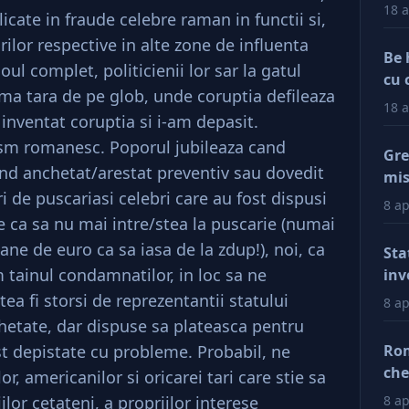
18 a
cate in fraude celebre raman in functii si,
rilor respective in alte zone de influenta
Be 
oul complet, politicienii lor sar la gatul
cu 
ima tara de pe glob, unde coruptia defileaza
18 a
 inventat coruptia si i-am depasit.
sm romanesc. Poporul jubileaza cand
Gre
ind anchetat/arestat preventiv sau dovedit
mis
i de puscariasi celebri care au fost dispusi
val
8 ap
reg
 ca sa nu mai intre/stea la puscarie (numai
car
oane de euro ca sa iasa de la zdup!), noi, ca
Sta
afa
 tainul condamnatilor, in loc sa ne
inv
Dup
ea fi storsi de reprezentantii statului
8 ap
doa
etate, dar dispuse sa plateasca pentru
fac
ost depistate cu probleme. Probabil, ne
Rom
tin
che
, americanilor si oricarei tari care stie sa
ră
ră
lor cetateni, a propriilor interese
8 ap