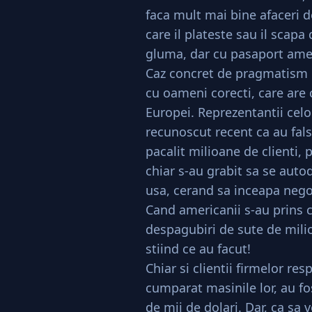
faca mult mai bine afaceri d
care il plateste sau il scapa
gluma, dar cu pasaport ame
Caz concret de pragmatism 
cu oameni corecti, care are
Europei. Reprezentantii cel
recunoscut recent ca au falsi
pacalit milioane de clienti,
chiar s-au grabit sa se auto
usa, cerand sa inceapa nego
Cand americanii s-au prins c
despagubiri de sute de milio
stiind ce au facut!
Chiar si clientii firmelor re
cumparat masinile lor, au fo
de mii de dolari. Dar, ca s