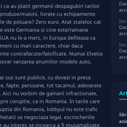
Dac
i ca au platit germanii despagubiri tarilor
acc
 produse/masini, livrate cu echipamente
mar
Ion
le de poluare? Zero euro. Atat statelor, cat
ast
Dac
cine este Germania si cine este/ramane
acc
SUA nu le-a mers, in Europa defileaza ca
mar
Ion
eni cu mari caractere, chiar daca
ast
Dac
nte contrafacute/falsificate. Numai Elvetia
acc
mporar vanzarea anumitor modele auto,
mar
ast
i sus sunt publice, cu dovezi in presa
re, fapte, persoane, tot tacamul, adevarate
Ar
. Aici nu vorbim de gainarii infractionale,
pre coruptie, ca in Romania. In tarile care
ruptia din Romania, lobbyul nu este trafic
Săr
hetatii se negociaza legal, escrocheriile
asi
le au interes se incearca a fi musamalizate,