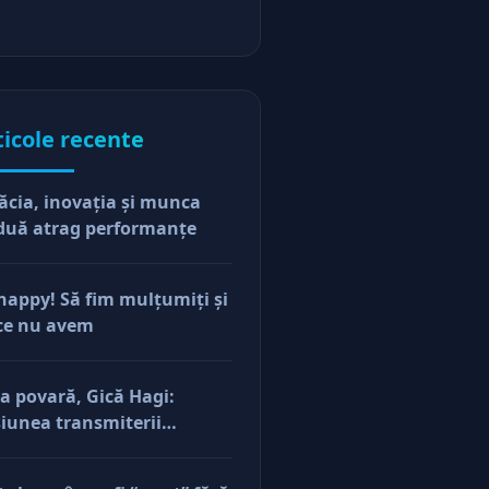
ticole recente
ăcia, inovaţia şi munca
duă atrag performanţe
happy! Să fim mulţumiţi şi
ce nu avem
a povară, Gică Hagi:
iunea transmiterii
orilor şi a mentalităţii o
ăsim şi la antreprenorii