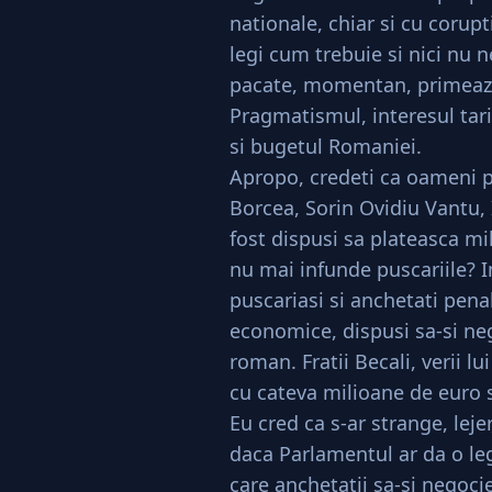
nationale, chiar si cu corupti
legi cum trebuie si nici nu
pacate, momentan, primeaza
Pragmatismul, interesul tari
si bugetul Romaniei.
Apropo, credeti ca oameni 
Borcea, Sorin Ovidiu Vantu, Io
fost dispusi sa plateasca mi
nu mai infunde puscariile? I
puscariasi si anchetati pena
economice, dispusi sa-si neg
roman. Fratii Becali, verii l
cu cateva milioane de euro s
Eu cred ca s-ar strange, lej
daca Parlamentul ar da o l
care anchetatii sa-si negoci