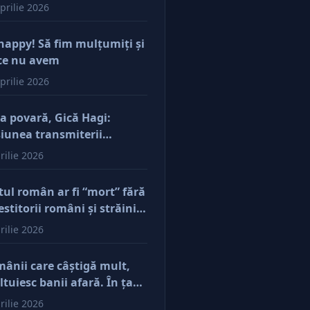
prilie 2026
happy! Să fim mulţumiţi şi
ce nu avem
prilie 2026
a povară, Gică Hagi:
iunea transmiterii
orilor şi a mentalităţii o
rilie 2026
ăsim şi la antreprenorii
e vor să-și lase moştenire
tul român ar fi “mort” fără
cerile
estitorii români şi străini.
ă părerea mea, acum e
rilie 2026
r pe perfuzii şi încă nu
e diferenţa între cine îl
ânii care câştigă mult,
e în viaţă şi cine i-a făcut
ltuiesc banii afară. În ţară
u
mâne mărunţişul
rilie 2026