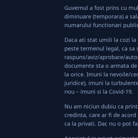
Guvernul a fost prins cu mult
diminuare (temporara) a sala
numarului functionari publi
Daca ati stat umili la cozi la
peste termenul legal, ca sa 
raspuns/aviz/aprobare/autori
documente sta o armata de 
la orice. Imuni la nevoile/ce
juridice), imuni la turbulen
nou – imuni si la Covid-19.
Nu am niciun dubiu ca print
credinta, care ar fi de acord
ca la privati. Dar, nu o pot f