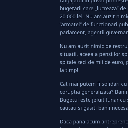
Angajatul in privat primeşte 
bugetarii care „lucreaza” de 
20.000 lei. Nu am auzit nim
“armatei” de functionari pub
parlament, agentii guverna
Nu am auzit nimic de restru
situatii, aceea a pensiilor s
spitale zeci de mii de euro, 
la timp!
Cat mai putem fi solidari cu
coruptia generalizata? Banii 
Bugetul este jefuit lunar cu 
cautati si gasiti banii necesa
Daca pana acum antreprenori