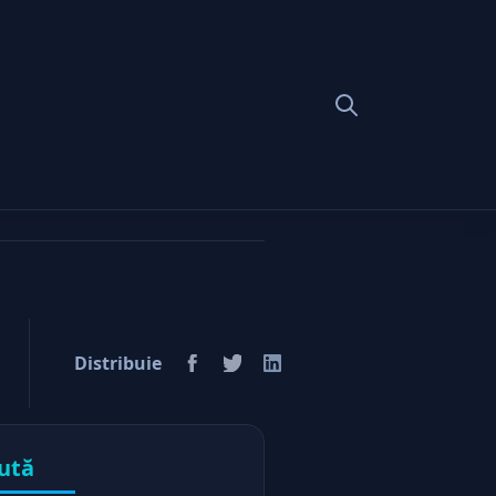
tate?
Distribuie
ută