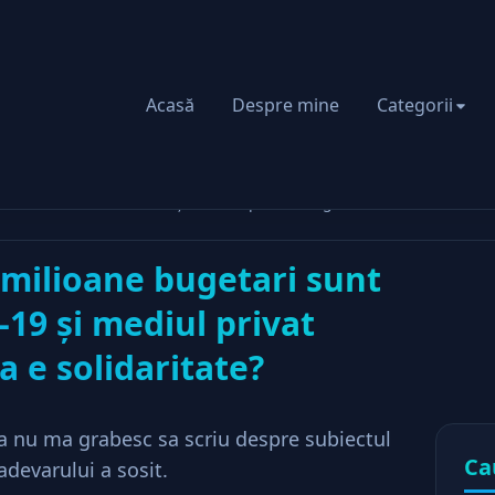
Acasă
Despre mine
Categorii
riat
unt “imuni” la Covid-19 şi mediul privat sângerează. Asta e solidari
2 milioane bugetari sunt
-19 şi mediul privat
 e solidaritate?
 nu ma grabesc sa scriu despre subiectul
Ca
 adevarului a sosit.