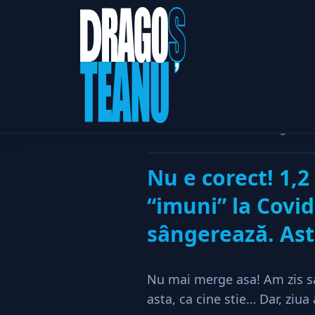
Home
Afaceri & Antrepreno
Nu e corect! 1,2 milioane bugetari s
Nu e corect! 1,
“imuni” la Covid
sângerează. Asta
Nu mai merge asa! Am zis sa
asta, ca cine stie… Dar, ziua