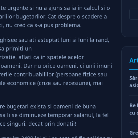
e urgente si nu a ajuns sa ia in calcul si o
riilor bugetarilor. Cat despre o scadere a
ci, nu cred ca s-a pus problema.
 ghisee sau ati asteptat luni si luni la rand,
sa primiti un
zatie, aflati ca in spatele acelor
Ar
oameni. Dar nu orice oameni, ci unii imuni
rerile contribuabililor (persoane fizice sau
Săr
tele economice (crize sau recesiune), mai
asi
Be 
re bugetari exista si oameni de buna
cu 
 sa li se diminueze temporar salariul, la fel
ace singuri, decat prin donatii!
Gre