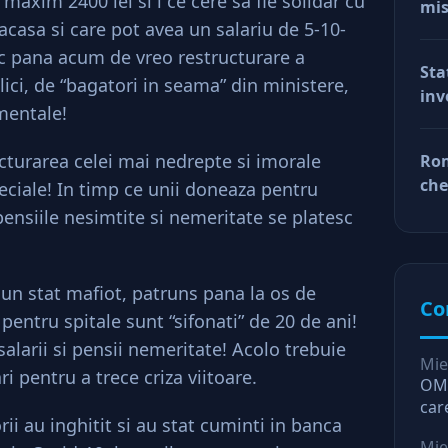
maxim 2400 lei si i ce cere să fie solidar cu
mis
acasa si care pot avea un salariu de 5-10-
val
reg
ic pana acum de vreo restructurare a
Sta
car
lici, de “bagatori in seama” din ministere,
inv
afa
mentale!
Dup
doa
cturarea celei mai nedrepte si imorale
Rom
fac
che
peciale! In timp ce unii doneaza pentru
tin
ră
pensiile nesimtite si nemeritate se platesc
ră
 un stat mafiot, patruns pana la os de
Co
pentru spitale sunt “sifonati” de 20 de ani!
salarii si pensii nemeritate! Acolo trebuie
Mie
ri pentru a trece criza viitoare.
OMV
car
i au inghitit si au stat cuminti in banca
O l
Mie