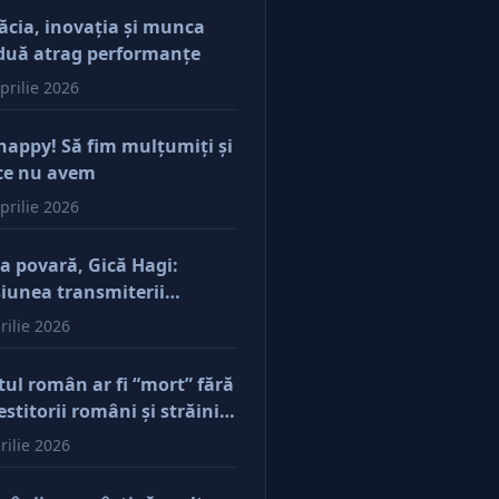
ăcia, inovaţia şi munca
duă atrag performanţe
prilie 2026
happy! Să fim mulţumiţi şi
ce nu avem
prilie 2026
a povară, Gică Hagi:
iunea transmiterii
orilor şi a mentalităţii o
rilie 2026
ăsim şi la antreprenorii
e vor să-și lase moştenire
tul român ar fi “mort” fără
cerile
estitorii români şi străini.
ă părerea mea, acum e
rilie 2026
r pe perfuzii şi încă nu
e diferenţa între cine îl