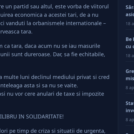
e un partid sau altul, este vorba de viitorul
Săr
tuirea economica a acestei tari, de a nu
asi
ci vanduti la orbanismele internationale –
18 a
rveasca tara.
Be 
 ca tara, daca acum nu se iau masurile
cu 
nii sunt dureroase. Dar, sa fie echitabile,
18 a
Gre
a multe luni declinul mediului privat si cred
mis
nteleaga asta si sa nu se vaite.
val
8 ap
reg
osi nu vor cere anulari de taxe si impozite
car
Sta
afa
inv
HILIBRU IN SOLIDARITATE!
Dup
8 ap
doa
ri pe timp de criza si situatii de urgenta,
fac