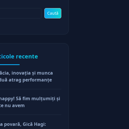
Caută
ticole recente
ăcia, inovaţia şi munca
duă atrag performanţe
happy! Să fim mulţumiţi şi
ce nu avem
a povară, Gică Hagi: