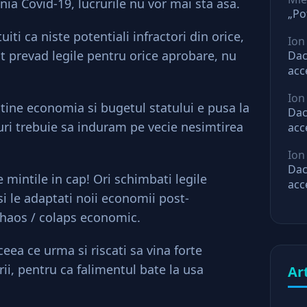
nia Covid-19, lucrurile nu vor mai sta asa.
„Po
ti ca niste potentiali infractori din orice,
Ion
 prevad legile pentru orice aprobare, nu
Dac
acc
mar
Ion
ast
tine economia si bugetul statului e pusa la
Dac
uri trebuie sa induram pe vecie nesimtirea
acc
mar
Ion
ast
Dac
e mintile in cap! Ori schimbati legile
acc
si le adaptati noii economii post-
mar
ast
 haos / colaps economic.
ea ce urma si riscati sa vina forte
ii, pentru ca falimentul bate la usa
Ar