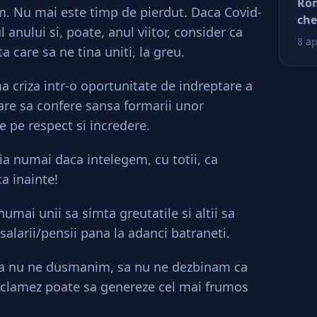
Rom
um. Nu mai este timp de pierdut. Daca Covid-
tin
che
ră
l anului si, poate, anul viitor, consider ca
ră
8 ap
a care sa ne tina uniti, la greu.
criza intr-o oportunitate de indreptare a
are sa confere sansa formarii unor
 pe respect si incredere.
 numai daca intelegem, cu totii, ca
a inainte!
umai unii sa simta greutatile si altii sa
/salarii/pensii pana la adanci batraneti.
sa nu ne dusmanim, sa nu ne dezbinam ca
 o clamez poate sa genereze cel mai frumos