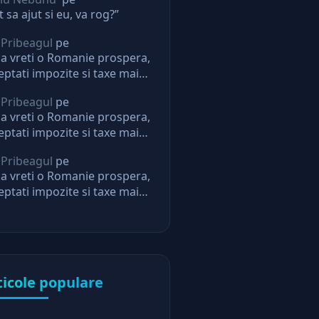
t sa ajut si eu, va rog?”
 Pribeagul
pe
a vreti o Romanie prospera,
eptati impozite si taxe mai
i. Daca nu, nu mai aveti
 Pribeagul
pe
eptari de la stat
a vreti o Romanie prospera,
eptati impozite si taxe mai
i. Daca nu, nu mai aveti
 Pribeagul
pe
eptari de la stat
a vreti o Romanie prospera,
eptati impozite si taxe mai
i. Daca nu, nu mai aveti
eptari de la stat
ticole populare