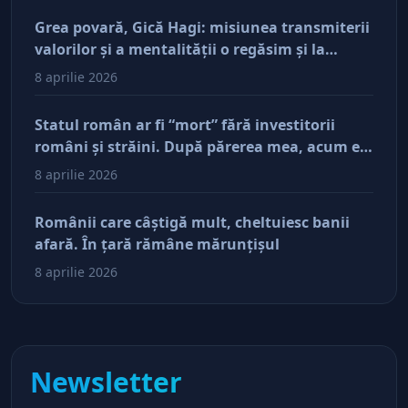
Grea povară, Gică Hagi: misiunea transmiterii
valorilor şi a mentalităţii o regăsim şi la
antreprenorii care vor să-și lase moştenire
8 aprilie 2026
afacerile
Statul român ar fi “mort” fără investitorii
români şi străini. După părerea mea, acum e
doar pe perfuzii şi încă nu face diferenţa între
8 aprilie 2026
cine îl tine în viaţă şi cine i-a făcut rău
Românii care câştigă mult, cheltuiesc banii
afară. În ţară rămâne mărunţişul
8 aprilie 2026
Newsletter