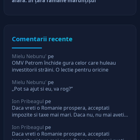
afară. În ţară rămâne mărunţişul
Comentarii recente
Mielu Nebunu'
pe
OMV Petrom închide gura celor care huleau
investitorii străini. O lectie pentru oricine
Mielu Nebunu'
pe
„Pot sa ajut si eu, va rog?”
Ion Pribeagul
pe
Daca vreti o Romanie prospera, acceptati
impozite si taxe mai mari. Daca nu, nu mai aveti
asteptari de la stat
Ion Pribeagul
pe
Daca vreti o Romanie prospera, acceptati