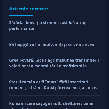
Articole recente
Sărăcia, inovaţia şi munca asiduă atrag
performanţe
Be happy! Să fim mulţumiţi şi cu ce nu avem
Grea povară, Gică Hagi: misiunea transmiterii
valorilor şi a mentalităţii o regăsim şi la
antreprenorii care vor să-și lase moştenire
afacerile
Statul român ar fi “mort” fără investitorii
români şi străini. După părerea mea, acum e
doar pe perfuzii şi încă nu face diferenţa între
cine îl tine în viaţă şi cine i-a făcut rău
Românii care câştigă mult, cheltuiesc banii