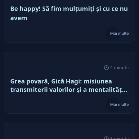
Be happy! Să fim mulţumiţi şi cu ce nu
avem
Mai multe
4 minute
Grea povară, Gică Hagi: misiunea
transmiterii valorilor şi a mentalităţii
o regăsim şi la antreprenorii care vor
Mai multe
să-și lase moştenire afacerile
3 minute