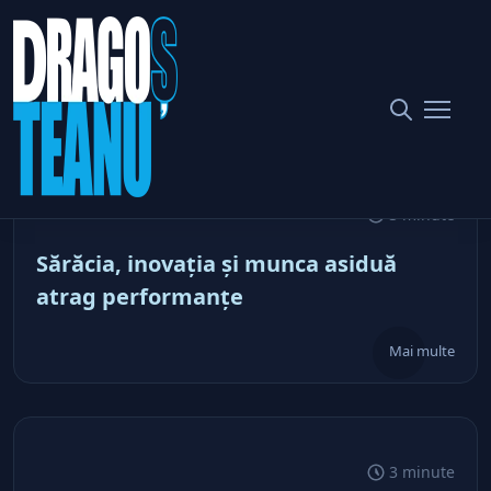
Posted by Dragoș
Dragoteanu
Administrator
3 minute
Sărăcia, inovaţia şi munca asiduă
atrag performanţe
Mai multe
3 minute