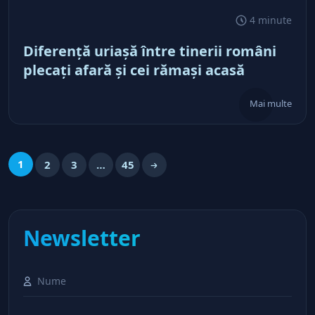
4 minute
Diferenţă uriaşă între tinerii români
plecaţi afară şi cei rămaşi acasă
Mai multe
1
2
3
…
45
Newsletter