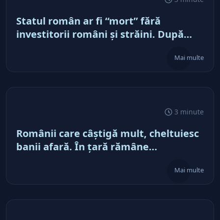
Statul român ar fi “mort” fără
investitorii români şi străini. După
părerea mea, acum e doar pe perfuzii
Mai multe
şi încă nu face diferenţa între cine îl
tine în viaţă şi cine i-a făcut rău
3 minute
Românii care câştigă mult, cheltuiesc
banii afară. În ţară rămâne
mărunţişul
Mai multe