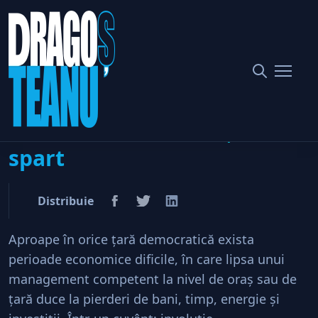
Home
Administrație publică
”Bula” de prosperitate continuă din Bucureşti s-a spart
”Bula” de prosperitate
continuă din Bucureşti s-a
spart
Distribuie
Aproape în orice ţară democratică exista
perioade economice dificile, în care lipsa unui
management competent la nivel de oraş sau de
ţară duce la pierderi de bani, timp, energie şi