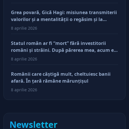
Grea povară, Gică Hagi: misiunea transmiterii
valorilor şi a mentalităţii o regăsim şi la
antreprenorii care vor să-și lase moştenire
8 aprilie 2026
afacerile
Statul român ar fi “mort” fără investitorii
români şi străini. După părerea mea, acum e
doar pe perfuzii şi încă nu face diferenţa între
8 aprilie 2026
cine îl tine în viaţă şi cine i-a făcut rău
Românii care câştigă mult, cheltuiesc banii
afară. În ţară rămâne mărunţişul
8 aprilie 2026
Newsletter