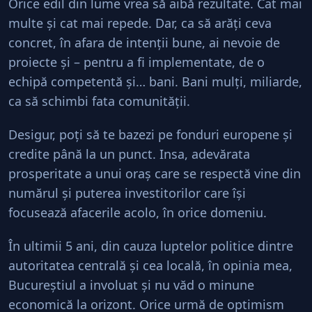
Orice edil din lume vrea să aibă rezultate. Cat mai
multe şi cat mai repede. Dar, ca să arăţi ceva
concret, în afara de intenţii bune, ai nevoie de
proiecte şi – pentru a fi implementate, de o
echipă competentă şi… bani. Bani mulţi, miliarde,
ca să schimbi fata comunităţii.
Desigur, poţi să te bazezi pe fonduri europene şi
credite până la un punct. Insa, adevărata
prosperitate a unui oraş care se respectă vine din
numărul şi puterea investitorilor care îşi
focusează afacerile acolo, în orice domeniu.
În ultimii 5 ani, din cauza luptelor politice dintre
autoritatea centrală şi cea locală, în opinia mea,
Bucureştiul a involuat şi nu văd o minune
economică la orizont. Orice urmă de optimism