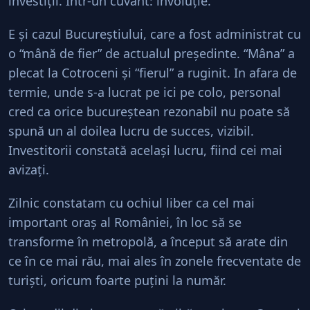
investiţii. Într-un cuvânt: involuţie.
E şi cazul Bucureştiului, care a fost administrat cu
o “mână de fier” de actualul preşedinte. “Mâna” a
plecat la Cotroceni şi “fierul” a ruginit. In afara de
termie, unde s-a lucrat pe ici pe colo, personal
cred ca orice bucureştean rezonabil nu poate să
spună un al doilea lucru de succes, vizibil.
Investitorii constată acelaşi lucru, fiind cei mai
avizaţi.
Zilnic constatam cu ochiul liber ca cel mai
important oraş al României, în loc să se
transforme în metropolă, a început să arate din
ce în ce mai rău, mai ales în zonele frecventate de
turişti, oricum foarte puţini la număr.