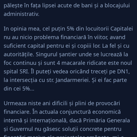
păleşte în faţa lipsei acute de bani şi a blocajului
administrativ.
In opinia mea, cel puţin 5% din locuitorii Capitalei
nu au nicio problema financiară în viitor, avand
suficient capital pentru ei şi copiii lor. La fel şi cu
autorităţile. Singurul şantier unde se lucrează la
foc continuu şi sunt 4 macarale ridicate este noul
spital SRI. Îl puteţi vedea oricând treceţi pe DN1,
la intersecţia cu str. Jandarmeriei. Şi ei fac parte
din cei 5%…
Urmeaza niste ani dificili şi plini de provocări
financiare. În actuala conjunctură economică
internă şi internaţională, dacă Primăria Generala
şi Guvernul nu găsesc soluţii concrete pentru