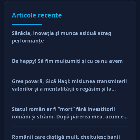
Articole recente
Sărăcia, inovaţia şi munca asiduă atrag
performanţe
Be happy! Să fim mulţumiţi şi cu ce nu avem
Grea povară, Gică Hagi: misiunea transmiterii
valorilor şi a mentalităţii o regăsim şi la
antreprenorii care vor să-și lase moştenire
afacerile
Statul român ar fi “mort” fără investitorii
români şi străini. După părerea mea, acum e
doar pe perfuzii şi încă nu face diferenţa între
cine îl tine în viaţă şi cine i-a făcut rău
Românii care câştigă mult, cheltuiesc banii