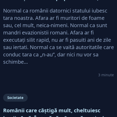
acum e doar pe perfuzii şi încă nu face
Normal ca românii datornici statului iubesc
diferenţa între cine îl tine în viaţă şi cine i-
tara noastra. Afara ar fi muritori de foame
a făcut rău
sau, cel mult, neica-nimeni. Normal ca sunt
mandri evazionistii romani. Afara ar fi
executaţi silit rapid, nu ar fi pasuiti ani de zile
sau iertati. Normal ca se vaită autoritatile care
conduc tara ca „n-au”, dar nici nu vor sa
schimbe…
3 minute
Societate
Românii care câştigă mult, cheltuiesc