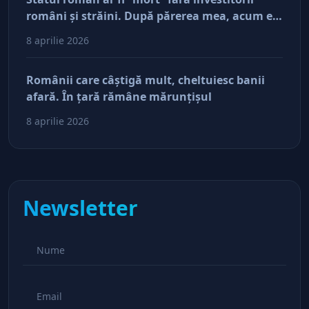
români şi străini. După părerea mea, acum e
doar pe perfuzii şi încă nu face diferenţa între
8 aprilie 2026
cine îl tine în viaţă şi cine i-a făcut rău
Românii care câştigă mult, cheltuiesc banii
afară. În ţară rămâne mărunţişul
8 aprilie 2026
Newsletter