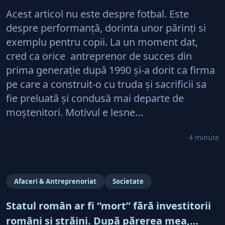
regăsim şi la antreprenorii care vor să-și
Acest articol nu este despre fotbal. Este
lase moştenire afacerile
despre performanţă, dorinta unor părinţi si
exemplu pentru copii. La un moment dat,
cred ca orice antreprenor de succes din
prima generaţie după 1990 şi-a dorit ca firma
pe care a construit-o cu truda şi sacrificii sa
fie preluată şi condusă mai departe de
moştenitori. Motivul e lesne…
4 minute
Afaceri & Antreprenoriat
Societate
Statul român ar fi “mort” fără investitorii
români şi străini. După părerea mea,