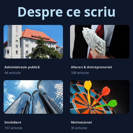
Despre ce scriu
Administrație publică
Afaceri & Antreprenoriat
44 articole
168 articole
Imobiliare
Motivațional
157 articole
35 articole