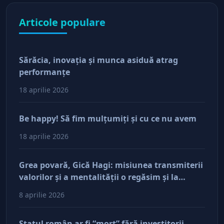
Articole populare
Sărăcia, inovaţia şi munca asiduă atrag
performanţe
18 aprilie 2026
Be happy! Să fim mulţumiţi şi cu ce nu avem
18 aprilie 2026
Grea povară, Gică Hagi: misiunea transmiterii
valorilor şi a mentalităţii o regăsim şi la
antreprenorii care vor să-și lase moştenire
8 aprilie 2026
afacerile
Statul român ar fi “mort” fără investitorii