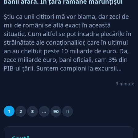
banii afară. În ţară rămâne mărunţişul
Ştiu ca unii cititori mă vor blama, dar zeci de
mii de români se află exact în această
situaţie. Cum altfel se pot incadra plecările în
străinătate ale conaţionalilor, care în ultimul
an au cheltuit peste 10 miliarde de euro. Da,
zece miliarde euro, bani oficiali, cam 3% din
PIB-ul ţării. Suntem campioni la excursii…
3 minute
1
2
3
…
90