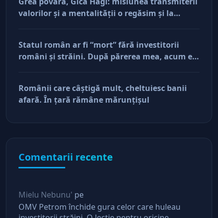
Grea povară, Gică Hagi: misiunea transmiterii
valorilor şi a mentalităţii o regăsim şi la
antreprenorii care vor să-și lase moştenire
afacerile
Statul român ar fi “mort” fără investitorii
români şi străini. După părerea mea, acum e
doar pe perfuzii şi încă nu face diferenţa între
cine îl tine în viaţă şi cine i-a făcut rău
Românii care câştigă mult, cheltuiesc banii
afară. În ţară rămâne mărunţişul
Comentarii recente
Mielu Nebunu'
pe
OMV Petrom închide gura celor care huleau
investitorii străini. O lectie pentru oricine