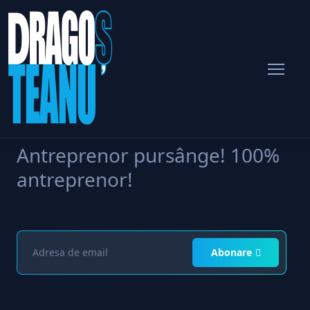
Dragoș
Cine sunt? Cine nu sunt?
Antreprenor pursânge! 100%
antreprenor!
Abonare