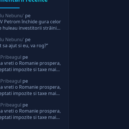
lu Nebunu'
pe
 Petrom închide gura celor
e huleau investitorii străini.
ectie pentru oricine
lu Nebunu'
pe
t sa ajut si eu, va rog?”
 Pribeagul
pe
a vreti o Romanie prospera,
eptati impozite si taxe mai
i. Daca nu, nu mai aveti
 Pribeagul
pe
eptari de la stat
a vreti o Romanie prospera,
eptati impozite si taxe mai
i. Daca nu, nu mai aveti
 Pribeagul
pe
eptari de la stat
a vreti o Romanie prospera,
eptati impozite si taxe mai
i. Daca nu, nu mai aveti