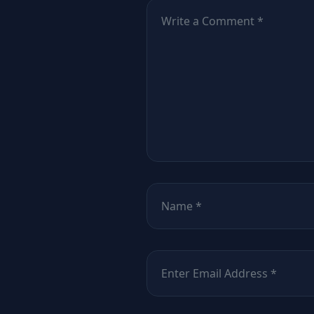
Comentează
*
Nume
*
Email
*