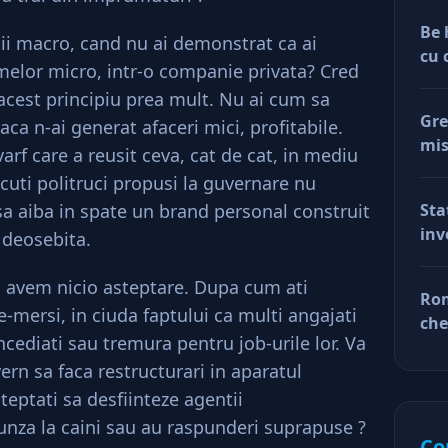
Be 
tii macro, cand nu ai demonstrat ca ai
cu 
emelor micro, intr-o companie privata? Cred
acest principiu prea mult. Nu ai cum sa
Gre
daca n-ai generat afaceri mici, profitabile.
mis
varf care a reusit ceva, cat de cat, in mediu
val
scuti politruci propusi la guvernare nu
reg
sa aiba in spate un brand personal construit
Sta
car
inv
e deosebita.
afa
Dup
doa
a avem nicio asteptare. Dupa cum ati
Rom
fac
e-mersi, in ciuda faptului ca multi angajati
che
tin
ncediati sau tremura pentru job-urile lor. Va
ră
ră
rn sa faca restructurari in aparatul
teptati sa desfiinteze agentii
unza la caini sau au raspunderi suprapuse ?
Co