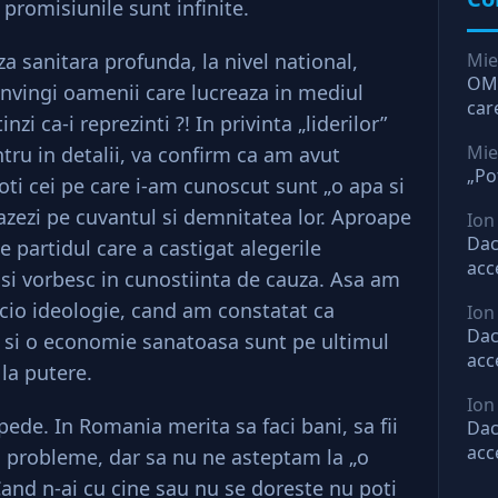
 promisiunile sunt infinite.
za sanitara profunda, la nivel national,
Mie
OMV
onvingi oamenii care lucreaza in mediul
car
inzi ca-i reprezinti ?! In privinta „liderilor”
O l
Mie
intru in detalii, va confirm ca am avut
„Po
oti cei pe care i-am cunoscut sunt „o apa si
azezi pe cuvantul si demnitatea lor. Aproape
Ion
Dac
de partidul care a castigat alegerile
acc
 si vorbesc in cunostiinta de cauza. Asa am
mar
icio ideologie, cand am constatat ca
Ion
ast
Dac
 si o economie sanatoasa sunt pe ultimul
acc
i la putere.
mar
Ion
ast
pede. In Romania merita sa faci bani, sa fii
Dac
acc
ai probleme, dar sa nu ne asteptam la „o
mar
Cand n-ai cu cine sau nu se doreste nu poti