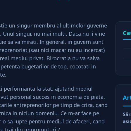
 stie un singur membru al ultimelor guverne
Ca
. Unul singur, nu mai multi. Daca nu ii vine
ie sa va mirati. In general, in guvern sunt
eprenoriat (sau nici macar nu au incercat)
 real mediul privat. Birocratia nu va salva
etenta bugetarilor de top, cocotati in
te.
ci performanta la stat, ajutand mediul
 avut personal succes in economia de piata.
Ar
arile antreprenorilor pe timp de criza, cand
rnica in niciun domeniu. Ce m-ar face pe
Săr
 o sa lupte pentru mediul de afaceri, cand
asi
va trai din imprumuturi ?