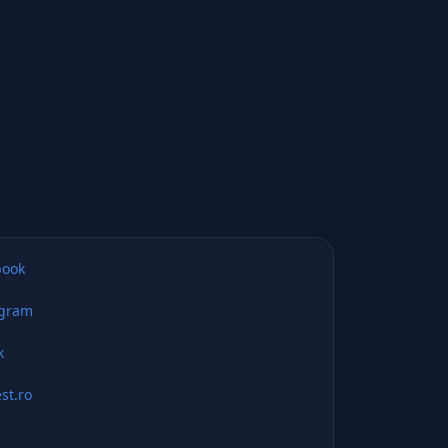
book
agram
k
st.ro