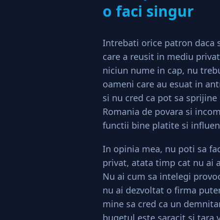
o faci singur
Intrebati orice patron daca
care a reusit in mediu privat
niciun nume in cap, nu trebu
oameni care au esuat in antr
si nu cred ca pot sa sprijine
Romania de povara si incomp
functii bine platite si influen
In opinia mea, nu poti sa fa
privat, atata timp cat nu ai
Nu ai cum sa intelegi provoc
nu ai dezvoltat o firma pute
mine sa cred ca un demnitar
bugetul este saracit si tara 