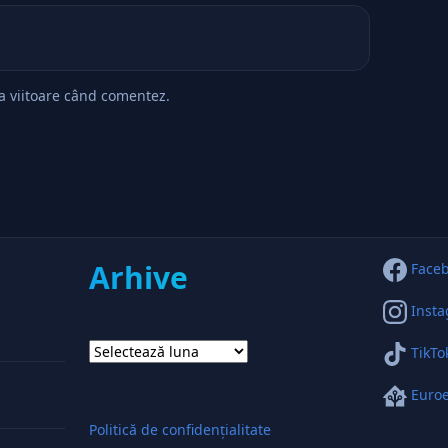
ta viitoare când comentez.
Arhive
Face
Inst
Arhive
TikTo
Euroe
Politică de confidențialitate