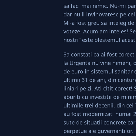
sa faci mai nimic. Nu-mi pare
dar nu ii invinovatesc pe cei
Mi-a fost greu sa inteleg de
voteze. Acum am inteles! Se 
nostri” este blestemul aces
Sa constati ca ai fost corect
la Urgenta nu vine nimeni, d
de euro in sistemul sanitar 
ultimii 31 de ani, din centur
liniari pe zi. Ati citit corect
aburiti cu investitii de min
ultimile trei decenii, din ce
au fost modernizati numai 2
sute de situatii concrete ca
perpetue ale guvernantilor.