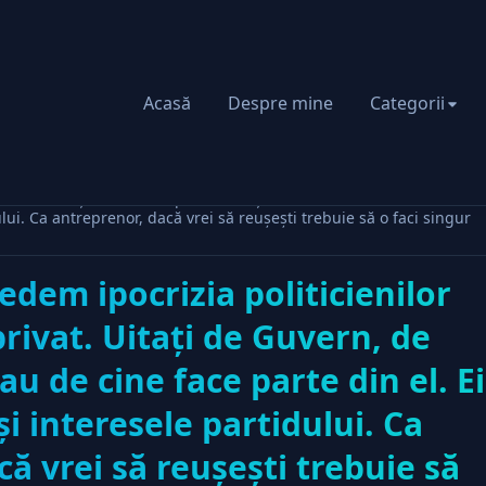
Acasă
Despre mine
Categorii
icienilor faţă de mediul privat. Uitaţi de Guvern, de cine-l conduce 
ului. Ca antreprenor, dacă vrei să reuşeşti trebuie să o faci singur
edem ipocrizia politicienilor
rivat. Uitaţi de Guvern, de
au de cine face parte din el. Ei
şi interesele partidului. Ca
ă vrei să reuşeşti trebuie să