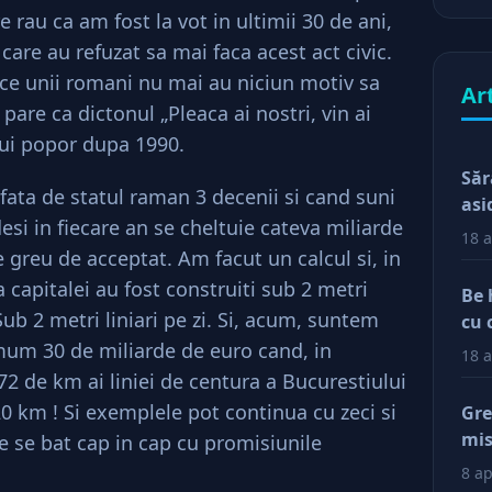
ast
 rau ca am fost la vot in ultimii 30 de ani,
 care au refuzat sa mai faca acest act civic.
 ce unii romani nu mai au niciun motiv sa
Ar
pare ca dictonul „Pleaca ai nostri, vin ai
tui popor dupa 1990.
Săr
 fata de statul raman 3 decenii si cand suni
asi
esi in fiecare an se cheltuie cateva miliarde
18 a
e greu de acceptat. Am facut un calcul si, in
a capitalei au fost construiti sub 2 metri
Be 
! Sub 2 metri liniari pe zi. Si, acum, suntem
cu 
imum 30 de miliarde de euro cand, in
18 a
i 72 de km ai liniei de centura a Bucurestiului
0 km ! Si exemplele pot continua cu zeci si
Gre
mis
re se bat cap in cap cu promisiunile
val
8 ap