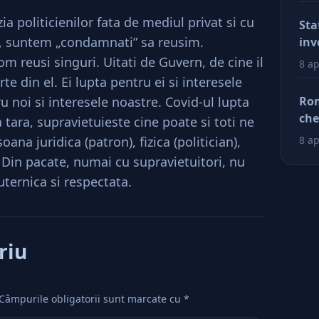
reg
car
a politicienilor fata de mediul privat si cu
Sta
afa
i, suntem „condamnati” sa reusim.
inv
Dup
m reusi singuri. Uitati de Guvern, de cine il
8 ap
doa
e din el. Ei lupta pentru ei si interesele
fac
u noi si interesele noastre. Covid-ul lupta
Rom
tin
che
 tara, supravietuieste cine poate si toti ne
ră
ră
na juridica (patron), fizica (politician),
8 ap
. Din pacate, numai cu supravietuitori, nu
uternica si respectata.
riu
Câmpurile obligatorii sunt marcate cu
*