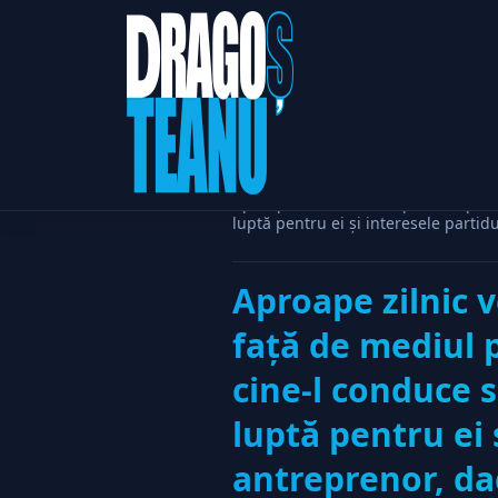
Home
Politic
Aproape zilnic vedem ipocrizia polit
luptă pentru ei şi interesele partid
Aproape zilnic v
faţă de mediul p
cine-l conduce s
luptă pentru ei 
antreprenor, dac