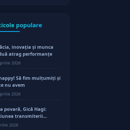
eptari de la stat
ticole populare
ăcia, inovaţia şi munca
duă atrag performanţe
prilie 2026
happy! Să fim mulţumiţi şi
ce nu avem
prilie 2026
a povară, Gică Hagi:
iunea transmiterii
orilor şi a mentalităţii o
rilie 2026