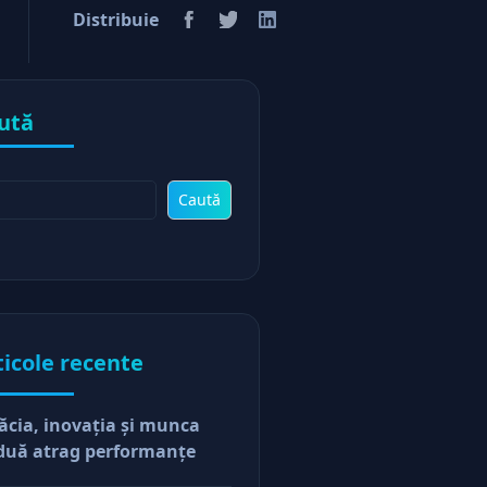
Distribuie
ută
Caută
ticole recente
ăcia, inovaţia şi munca
duă atrag performanţe