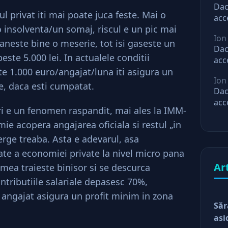
Dac
l privat iti mai poate juca feste. Mai o
acc
o insolventa/un somaj, riscul e un pic mai
mar
Ion
ast
paneste bine o meserie, tot isi gaseste un
Dac
este 5.000 lei. In actualele conditii
acc
e 1.000 euro/angajat/luna iti asigura un
mar
Ion
ast
e, daca esti cumpatat.
Dac
acc
ri e un fenomen raspandit, mai ales la IMM-
mar
ie acopera angajarea oficiala si restul „in
ast
rge treaba. Asta e adevarul, asa
te a economiei private la nivel micro pana
Ar
umea traieste binisor si se descurca
ontributiile salariale depasesc 70%,
 angajat asigura un profit minim in zona
Săr
asi