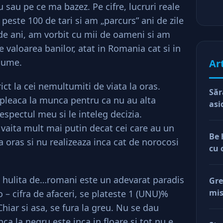
 sau pe ce ma bazez. Pe cifre, lucruri reale
 peste 100 de tari si am „parcurs” ani de zile
5 de ani, am vorbit cu mii de oameni si am
te valoarea banilor, atat in Romania cat si in
 lume.
Ar
rict la cei nemultumiti de viata la oras.
Săr
 pleaca la munca pentru ca nu au alta
asi
espectul meu si le inteleg decizia.
 vaita mult mai putin decat cei care au un
Be 
a oras si nu realizeaza inca cat de norocosi
cu 
 hulita de…romani este un adevarat paradis
Gre
mis
o – cifra de afaceri, se plateste 1 (UNU)%
val
hiar si asa, se fura la greu. Nu se dau
reg
ca la negru este inca in floare si tot nu e