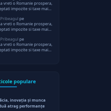
a vreti o Romanie prospera,
eptati impozite si taxe mai
i. Daca nu, nu mai aveti
 Pribeagul
pe
eptari de la stat
a vreti o Romanie prospera,
eptati impozite si taxe mai
i. Daca nu, nu mai aveti
 Pribeagul
pe
eptari de la stat
a vreti o Romanie prospera,
eptati impozite si taxe mai
i. Daca nu, nu mai aveti
eptari de la stat
ticole populare
ăcia, inovaţia şi munca
duă atrag performanţe