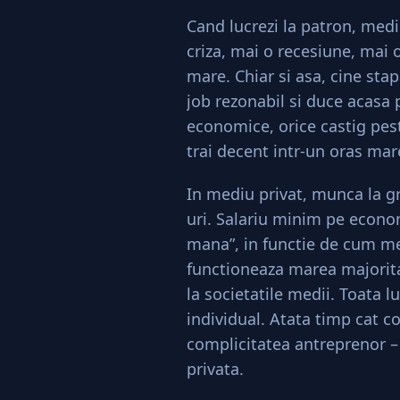
Cand lucrezi la patron, mediu
criza, mai o recesiune, mai 
mare. Chiar si asa, cine sta
job rezonabil si duce acasa p
economice, orice castig pest
trai decent intr-un oras mar
In mediu privat, munca la g
uri. Salariu minim pe econom
mana”, in functie de cum me
functioneaza marea majorita
la societatile medii. Toata l
individual. Atata timp cat c
complicitatea antreprenor –
privata.