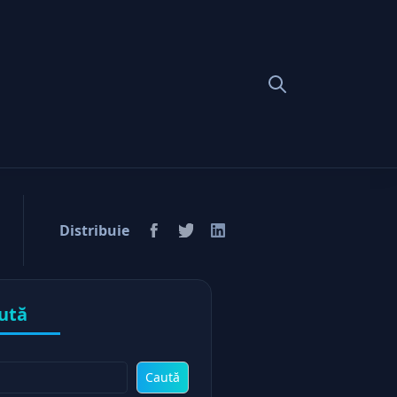
ine decat afara
Distribuie
ută
Caută