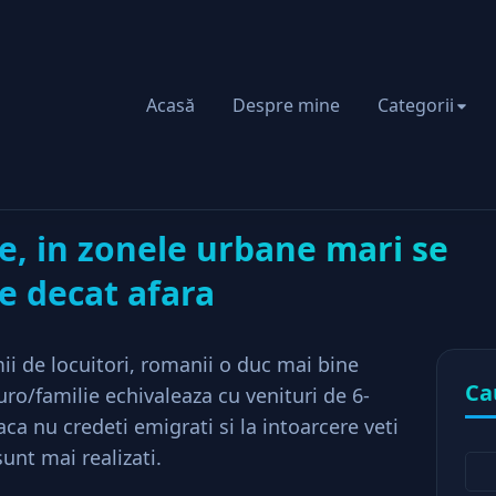
Acasă
Despre mine
Categorii
Asa “greu” cum e, in zonele urbane mari se traieste mai b
riat
e, in zonele urbane mari se
e decat afara
ii de locuitori, romanii o duc mai bine
Ca
euro/familie echivaleaza cu venituri de 6-
ca nu credeti emigrati si la intoarcere veti
unt mai realizati.