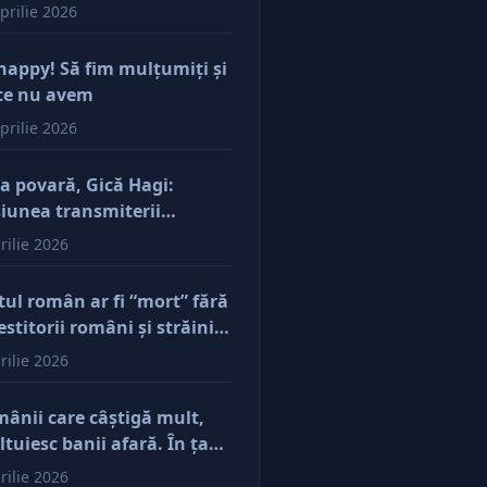
prilie 2026
happy! Să fim mulţumiţi şi
ce nu avem
prilie 2026
a povară, Gică Hagi:
iunea transmiterii
orilor şi a mentalităţii o
rilie 2026
ăsim şi la antreprenorii
e vor să-și lase moştenire
tul român ar fi “mort” fără
cerile
estitorii români şi străini.
ă părerea mea, acum e
rilie 2026
r pe perfuzii şi încă nu
e diferenţa între cine îl
ânii care câştigă mult,
e în viaţă şi cine i-a făcut
ltuiesc banii afară. În ţară
u
mâne mărunţişul
rilie 2026