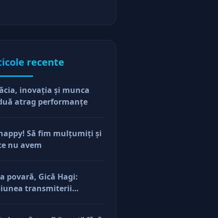
ticole recente
ăcia, inovaţia şi munca
duă atrag performanţe
happy! Să fim mulţumiţi şi
ce nu avem
a povară, Gică Hagi:
iunea transmiterii
orilor şi a mentalităţii o
ăsim şi la antreprenorii