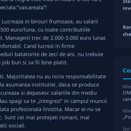
Sta
car
ciala:”vaicareala”!
inv
afa
Dup
 Lucreaza in birouri frumoase, au salarii
doa
Rom
500 euro/luna, cu toate contributiile
fac
che
tin
at. Managerii trec de 2.000-3.000 euro lunar,
ră
ră
fortabil. Cand lucrezi in firme
eduri batatorite de zeci de ani, nu trebuie
 job bun si sa fii bine platit.
Co
iti. Majoritatea nu au nicio responsabilitate
 la asumarea institutiei, daca se produce
Mie
ncureaza si depasesc salariile din mediu
OMV
car
 dau spagi sa te „integrezi” in campul muncii
O l
viata profesionala linistita. Macar ei nu se
Mie
ac. Sunt cei mai protejati romani, mai
„Po
tii sociali.
Ion