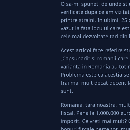
O sa-mi spuneti de unde stiu
verificate dupa ce am vizitat
printre straini. In ultimii 2
vazut la fata locului care es
cele mai dezvoltate tari din
Acest articol face referire st
„Capsunarii” si romanii care
varianta in Romania au tot r
Problema este ca acestia se
trai mai mult decat decent l
sunt.
Romania, tara noastra, mult
fiscal. Pana la 1.000.000 eur
impozit. Ce vreti mai mult? C
bonuri fiscale peste tot, mun