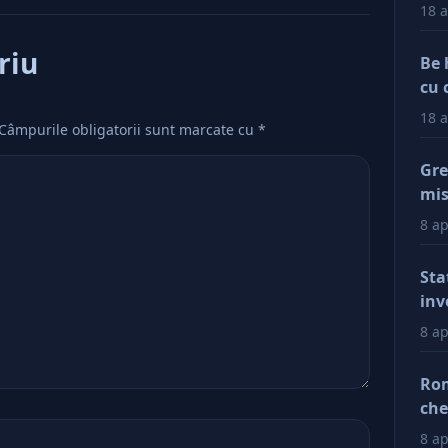
18 a
riu
Be 
cu 
18 a
Câmpurile obligatorii sunt marcate cu
*
Gre
mis
val
8 ap
reg
car
Sta
afa
inv
Dup
8 ap
doa
fac
Rom
tin
che
ră
ră
8 ap