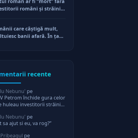
tul român ar fi “mort” fără
e vor să-și lase moştenire
estitorii români şi străini.
cerile
ă părerea mea, acum e
r pe perfuzii şi încă nu
ânii care câştigă mult,
e diferenţa între cine îl
ltuiesc banii afară. În ţară
e în viaţă şi cine i-a făcut
mâne mărunţişul
u
mentarii recente
lu Nebunu'
pe
 Petrom închide gura celor
e huleau investitorii străini.
ectie pentru oricine
lu Nebunu'
pe
t sa ajut si eu, va rog?”
 Pribeagul
pe