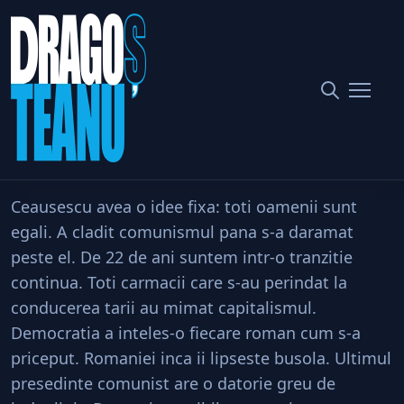
Care e destinatia finala?
Home
Societate
Care e destinatia finala?
Distribuie
Ceausescu avea o idee fixa: toti oamenii sunt
egali. A cladit comunismul pana s-a daramat
peste el. De 22 de ani suntem intr-o tranzitie
continua. Toti carmacii care s-au perindat la
conducerea tarii au mimat capitalismul.
Democratia a inteles-o fiecare roman cum s-a
priceput. Romaniei inca ii lipseste busola. Ultimul
presedinte comunist are o datorie greu de