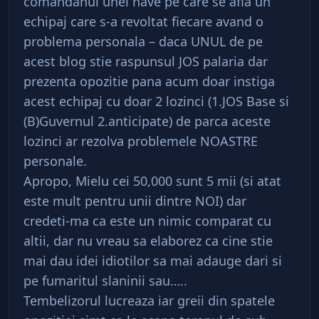
comandanul unei nave pe care se afla un
echipaj care s-a revoltat fiecare avand o
problema personala – daca UNUL de pe
acest blog stie raspunsul JOS palaria dar
prezenta opozitie pana acum doar instiga
acest echipaj cu doar 2 lozinci (1.JOS Base si
(B)Guvernul 2.anticipate) de parca aceste
lozinci ar rezolva problemele NOASTRE
personale.
Apropo, Mielu cei 50,000 sunt 5 mii (si atat
este mult pentru unii dintre NOI) dar
credeti-ma ca este un nimic comparat cu
altii, dar nu vreau sa elaborez ca cine stie
mai dau idei idiotilor sa mai adauge dari si
pe fumaritul slaninii sau…..
Tembelizorul lucreaza iar greii din spatele