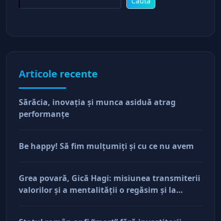
Caută
Articole recente
Sărăcia, inovaţia şi munca asiduă atrag
performanţe
Be happy! Să fim mulţumiţi şi cu ce nu avem
Grea povară, Gică Hagi: misiunea transmiterii
valorilor şi a mentalităţii o regăsim şi la
antreprenorii care vor să-și lase moştenire
afacerile