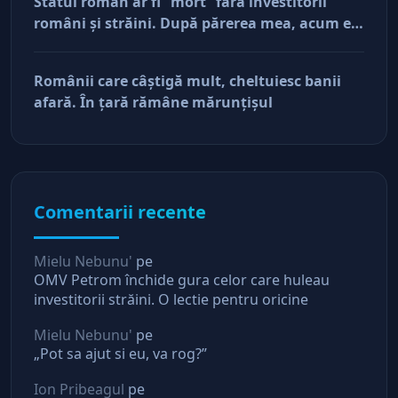
Statul român ar fi “mort” fără investitorii
români şi străini. După părerea mea, acum e
doar pe perfuzii şi încă nu face diferenţa între
cine îl tine în viaţă şi cine i-a făcut rău
Românii care câştigă mult, cheltuiesc banii
afară. În ţară rămâne mărunţişul
Comentarii recente
Mielu Nebunu'
pe
OMV Petrom închide gura celor care huleau
investitorii străini. O lectie pentru oricine
Mielu Nebunu'
pe
„Pot sa ajut si eu, va rog?”
Ion Pribeagul
pe