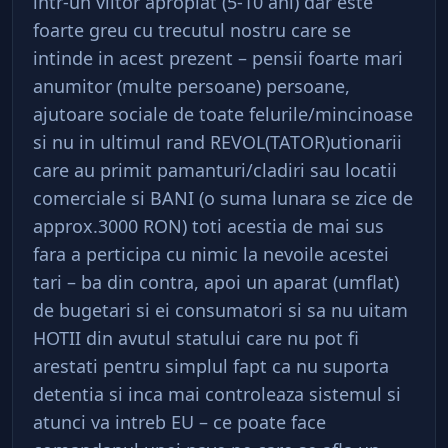
intr-un viitor apropiat (5-10 ani) dar este
foarte greu cu trecutul nostru care se
intinde in acest prezent – pensii foarte mari
anumitor (multe persoane) persoane,
ajutoare sociale de toate felurile/mincinoase
si nu in ultimul rand REVOL(TATOR)utionarii
care au primit pamanturi/cladiri sau locatii
comerciale si BANI (o suma lunara se zice de
approx.3000 RON) toti acestia de mai sus
fara a perticipa cu nimic la nevoile acestei
tari – ba din contra, apoi un aparat (umflat)
de bugetari si ei consumatori si sa nu uitam
HOTII din avutul statului care nu pot fi
arestati pentru simplul fapt ca nu suporta
detentia si inca mai controleaza sistemul si
atunci va intreb EU – ce poate face