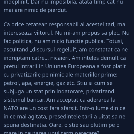
indeplinit. Dar nu imposibila, atata timp cat nu
mai are nimic de pierdut.
Ca orice cetatean responsabil al acestei tari, ma
intereseaza viitorul. Nu mi-am propus sa plec. Nu
fac politica, nu am nicio functie publica. Totusi,
ascultand „discursul regelui”, am constatat ca ne
indreptam catre… nicaieri. Am inteles demult ca
pretul intrarii in Uniunea Europeana a fost platit
cu privatizarile pe nimic ale materiilor prime:
petrol, apa, energie, gaz etc. Stiu si cum se
subjuga un stat prin indatorare, privatizand
sistemul bancar. Am acceptat ca aderarea la
NATO are un cost fara sfarsit. Intr-o lume din ce
in ce mai agitata, presedintele tarii a uitat sa ne
spuna destinatia. Oare, o stie sau plutim pe o
mare in cautarea unui tarm oarecare?