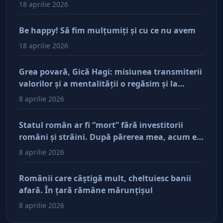
18 aprilie 2026
Be happy! Să fim mulţumiţi şi cu ce nu avem
18 aprilie 2026
Grea povară, Gică Hagi: misiunea transmiterii
valorilor şi a mentalităţii o regăsim şi la
antreprenorii care vor să-și lase moştenire
8 aprilie 2026
afacerile
Statul român ar fi “mort” fără investitorii
români şi străini. După părerea mea, acum e
doar pe perfuzii şi încă nu face diferenţa între
8 aprilie 2026
cine îl tine în viaţă şi cine i-a făcut rău
Românii care câştigă mult, cheltuiesc banii
afară. În ţară rămâne mărunţişul
8 aprilie 2026