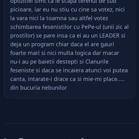
opozitiei simt ca le scapa terenul de sub
picioare, iar eu nu stiu cu cine sa votez, nici
la vara nici la toamna sau altfel votez
schimbarea fesenistilor cu PePe-ul (unii zic al
prostilor) se pare insa ca ei au un LEADER si
deja un program chiar daca el are gauri
foarte mari si nici multa logica dar macar
nu-i au pe baietii destepti si Clanurile
feseniste si daca se incaiera atunci voi putea
canta, intarate-i drace ca si mie-mi place…..
din bucuria nebunilor