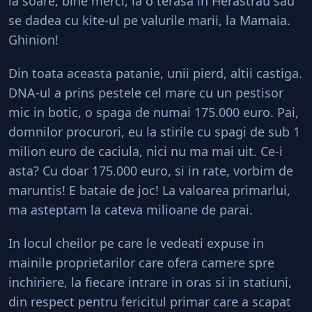
la soare, bine merci, la o terasa in Herastrau sau
se dadea cu kite-ul pe valurile marii, la Mamaia.
Ghinion!
Din toata aceasta patanie, unii pierd, altii castiga.
DNA-ul a prins pestele cel mare cu un pestisor
mic in botic, o spaga de numai 175.000 euro. Pai,
domnilor procurori, eu la stirile cu spagi de sub 1
milion euro de caciula, nici nu ma mai uit. Ce-i
asta? Cu doar 175.000 euro, si in rate, vorbim de
maruntis! E bataie de joc! La valoarea primarlui,
ma asteptam la cateva milioane de parai.
In locul cheilor pe care le vedeati expuse in
mainile proprietarilor care ofera camere spre
inchiriere, la fiecare intrare in oras si in statiuni,
din respect pentru fericitul primar care a scapat