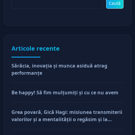
Caută
Articole recente
Sărăcia, inovaţia şi munca asiduă atrag
performanţe
Be happy! Să fim mulţumiţi şi cu ce nu avem
Grea povară, Gică Hagi: misiunea transmiterii
valorilor şi a mentalităţii o regăsim şi la
antreprenorii care vor să-și lase moştenire
afacerile