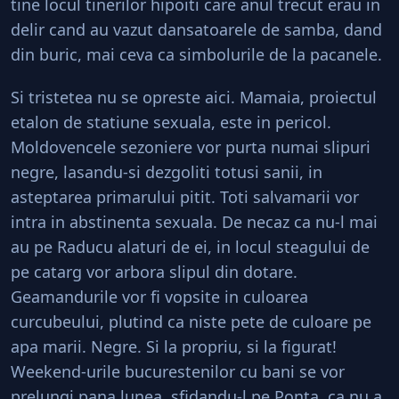
tine locul tinerilor hipoiti care anul trecut erau in
delir cand au vazut dansatoarele de samba, dand
din buric, mai ceva ca simbolurile de la pacanele.
Si tristetea nu se opreste aici. Mamaia, proiectul
etalon de statiune sexuala, este in pericol.
Moldovencele sezoniere vor purta numai slipuri
negre, lasandu-si dezgoliti totusi sanii, in
asteptarea primarului pitit. Toti salvamarii vor
intra in abstinenta sexuala. De necaz ca nu-l mai
au pe Raducu alaturi de ei, in locul steagului de
pe catarg vor arbora slipul din dotare.
Geamandurile vor fi vopsite in culoarea
curcubeului, plutind ca niste pete de culoare pe
apa marii. Negre. Si la propriu, si la figurat!
Weekend-urile bucurestenilor cu bani se vor
prelungi pana lunea, sfidandu-l pe Ponta, ca nu a