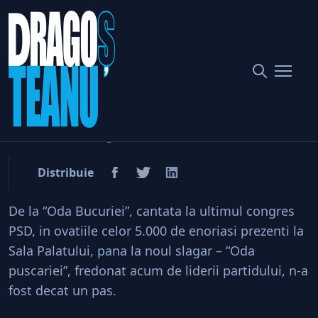
Home
Politic
Ce noroc ati avut, domnule Mazare! (pamflet)
Ce noroc ati avut, domnule
Mazare! (pamflet)
Distribuie
De la “Oda Bucuriei”, cantata la ultimul congres
PSD, in ovatiile celor 5.000 de enoriasi prezenti la
Sala Palatului, pana la noul slagar – “Oda
puscariei”, fredonat acum de liderii partidului, n-a
fost decat un pas.