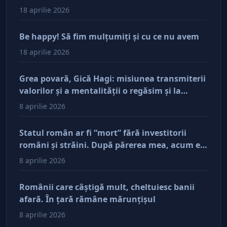
18 aprilie 2026
Be happy! Să fim mulţumiţi şi cu ce nu avem
18 aprilie 2026
Grea povară, Gică Hagi: misiunea transmiterii
valorilor şi a mentalităţii o regăsim şi la
antreprenorii care vor să-și lase moştenire
8 aprilie 2026
afacerile
Statul român ar fi “mort” fără investitorii
români şi străini. După părerea mea, acum e
doar pe perfuzii şi încă nu face diferenţa între
8 aprilie 2026
cine îl tine în viaţă şi cine i-a făcut rău
Românii care câştigă mult, cheltuiesc banii
afară. În ţară rămâne mărunţişul
8 aprilie 2026