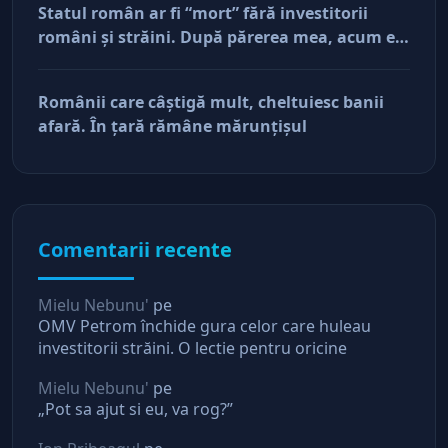
Statul român ar fi “mort” fără investitorii
români şi străini. După părerea mea, acum e
doar pe perfuzii şi încă nu face diferenţa între
cine îl tine în viaţă şi cine i-a făcut rău
Românii care câştigă mult, cheltuiesc banii
afară. În ţară rămâne mărunţişul
Comentarii recente
Mielu Nebunu'
pe
OMV Petrom închide gura celor care huleau
investitorii străini. O lectie pentru oricine
Mielu Nebunu'
pe
„Pot sa ajut si eu, va rog?”