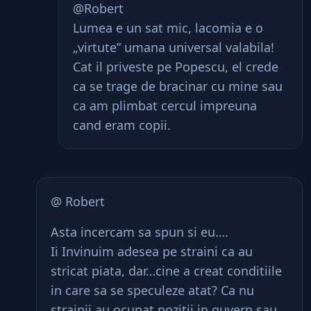
@Robert
Lumea e un sat mic, lacomia e o
„virtute” umana universal valabila!
Cat il priveste pe Popescu, el crede
ca se trage de bracinar cu mine sau
ca am plimbat cercul impreuna
cand eram copii.
@ Robert
Asta incercam sa spun si eu….
Ii Invinuim adesea pe straini ca au
stricat piata, dar…cine a creat conditiile
in care sa se speculeze atat? Ca nu
strainii au ocupat pozitii in guvern sau