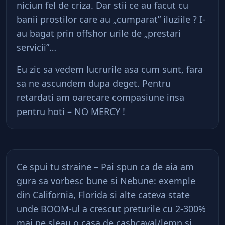
niciun fel de criza. Dar stii ce au facut cu
banii prostilor care au „cumparat” iluziile ? I-
au bagat prin offshor urile de „prestari
servicii”…
Eu zic sa vedem lucrurile asa cum sunt, fara
sa ne ascundem dupa deget. Pentru
retardati am oarecare compasiune insa
pentru hoti – NO MERCY !
Ce spui tu straine – Pai spun ca de aia am
gura sa vorbesc bune si Nebune: exemple
din California, Florida si alte cateva state
unde BOOM-ul a crescut preturile cu 2-300%
mai pe sleau o casa de cashcaval/lemn si