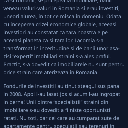
ca si romanii, se pricepea la imobiliare, banii
veneau valuri-valuri in Romania si erau investiti,
uneori aiurea, in tot ce misca in domeniu. Odata
cu inceperea crizei economice globale, aceeasi
investiori au constatat ca tara noastra e pe
aceeasi planeta ca si tara lor. Lacomia s-a
transformat in inceritudine si de banii unor asa-
zisi “experti” imobiliari straini s-a ales praful.
Practic, s-a dovedit ca imobiliarele nu sunt pentru
orice strain care aterizeaza in Romania.
Fondurile de investitii au tinut steagul sus pana
in 2008. Apoi l-au lasat jos si acum l-au ingropat
in berna! Unii dintre “specialistii” straini din
imobiliare s-au dovedit a fi niste oportunisti
ratati. Nu toti, dar cei care au cumparat sute de
apartamente pentru speculatii sau terenuri in