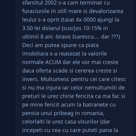
sfarsitul 2002 s-a cam terminat cu
furaciunile in still mare si devalorizarea
leului s-a oprit (taiat 4x 0000 ajungi la
3.50 lei dolarul (sus/jos 10-15% in
ultimii 8 ani -bravo Isarescu…. dar ???)
Deci am putea spune ca piata
imobiliara s-a reasezat la valorile
normale ACUM dar ele vor mai creste
daca oferta scade si cererea creste si
invers. Multumesc pentru cei care citesc
si nu ma injura iar celor nemultumiti de
preturi le urez chirie fericita ca ma fac si
pe mine fericit acum la batranete cu
pensia unui pribeag in romania,
celorlalti le urez casa visurilor (dar
incepeti cu cea cu care puteti pana la