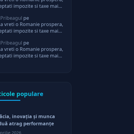
eptati impozite si taxe mai
i. Daca nu, nu mai aveti
 Pribeagul
pe
eptari de la stat
a vreti o Romanie prospera,
eptati impozite si taxe mai
i. Daca nu, nu mai aveti
 Pribeagul
pe
eptari de la stat
a vreti o Romanie prospera,
eptati impozite si taxe mai
i. Daca nu, nu mai aveti
eptari de la stat
ticole populare
ăcia, inovaţia şi munca
duă atrag performanţe
prilie 2026