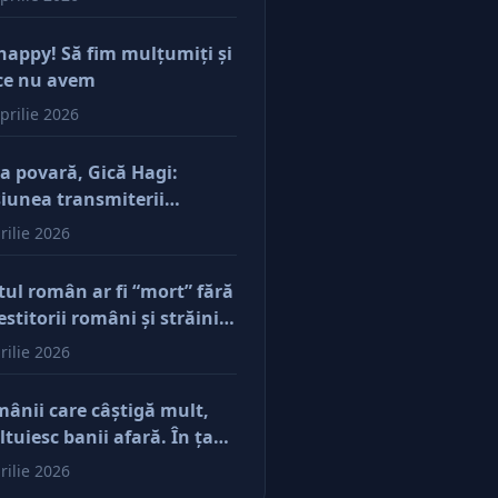
happy! Să fim mulţumiţi şi
ce nu avem
prilie 2026
a povară, Gică Hagi:
iunea transmiterii
orilor şi a mentalităţii o
rilie 2026
ăsim şi la antreprenorii
e vor să-și lase moştenire
tul român ar fi “mort” fără
cerile
estitorii români şi străini.
ă părerea mea, acum e
rilie 2026
r pe perfuzii şi încă nu
e diferenţa între cine îl
ânii care câştigă mult,
e în viaţă şi cine i-a făcut
ltuiesc banii afară. În ţară
u
mâne mărunţişul
rilie 2026