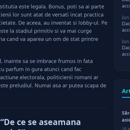
acc
stitutia este legala. Bonus, poti sa ai parte
mar
ienii lor sunt atat de versati incat practica
Ion
ast
ietate. De aceea, au inventat si lobby-ul. Pe
Dac
acc
este la stadiul primitiv si va mai curge
mar
a cand va aparea un om de stat printre
Ion
ast
Dac
acc
mar
l, inainte sa se imbrace frumos in fata
ast
a cu parfum in gura atunci cand fac
actiune electorala, politicienii romani ar
 este preludiul. Numai asa ar putea scapa de
Ar
Săr
“De ce se aseamana
asi
18 a