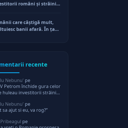
estitorii români şi străini.
cerile
ă părerea mea, acum e
r pe perfuzii şi încă nu
ânii care câştigă mult,
e diferenţa între cine îl
ltuiesc banii afară. În ţară
e în viaţă şi cine i-a făcut
mâne mărunţişul
u
mentarii recente
lu Nebunu'
pe
 Petrom închide gura celor
e huleau investitorii străini.
ectie pentru oricine
lu Nebunu'
pe
t sa ajut si eu, va rog?”
 Pribeagul
pe
a vreti o Romanie prospera,