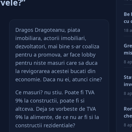
rvele?”
Be 
cu 
Dragos Dragoteanu, piata
18 a
imobiliara, actorii imobiliari,
Gre
dezvoltatori, mai bine s-ar coaliza
mis
pentru a promova, ar face lobby
val
8 ap
pentru niste masuri care sa duca
reg
la revigorarea acestei bucati din
car
Sta
economie. Daca nu ei, atunci cine?
afa
inv
Dup
Ce masuri? nu stiu. Poate fi TVA
8 ap
doa
9% la constructii, poate fi si
fac
altceva. Deja se vorbeste de TVA
Rom
tin
che
9% la alimente, de ce nu ar fi si la
ră
ră
constructii rezidentiale?
8 ap