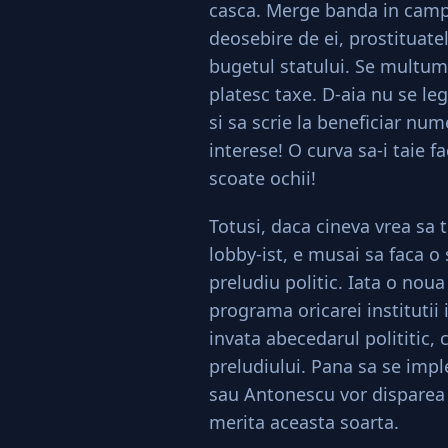
casca. Merge banda in campa
deosebire de ei, prostituate
bugetul statului. Se multume
platesc taxe. D-aia nu se leg
si sa scrie la beneficiar num
interese! O curva sa-i taie f
scoate ochii!
Totusi, daca cineva vrea sa t
lobby-ist, e musai sa faca o 
preludiu politic. Iata o noua
programa oricarei institutii 
invata abecedarul polititic,
preludiului. Pana sa se im
sau Antonescu vor disparea di
merita aceasta soarta.