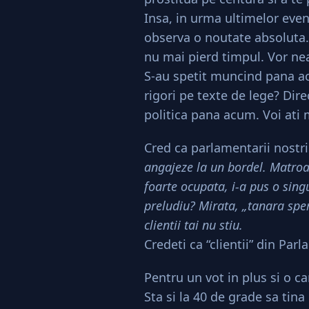
Insa, in urma ultimelor ev
observa o noutate absoluta. C
nu mai pierd timpul. Vor ne
S-au spetit muncind pana a
rigori pe texte de lege? Dir
politica pana acum. Voi ati 
Cred ca parlamentarii nostri
angajeze la un bordel. Matroan
foarte ocupata, i-a pus o sing
preludiu? Mirata, „tanara sper
clientii tai nu stiu.
Credeti ca “clientii” din Par
Pentru un vot in plus si o c
Sta si la 40 de grade sa tina