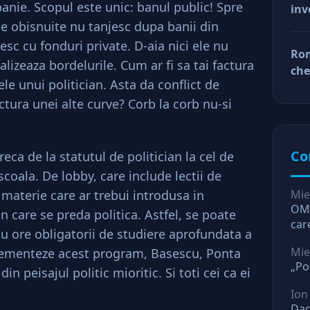
nie. Scopul este unic: banul public! Spre
inv
afa
le obisnuite nu tanjesc dupa banii din
Dup
doa
sc cu fonduri private. D-aia nici ele nu
Rom
fac
alizeaza bordelurile. Cum ar fi sa tai factura
che
tin
ele unui politician. Asta da conflict de
ră
ră
actura unei alte curve? Corb la corb nu-si
Co
reca de la statutul de politician la cel de
scoala. De lobby, care include lectii de
 materie care ar trebui introdusa in
Mie
OMV
in care se preda politica. Astfel, se poate
car
 cu ore obligatorii de studiere aprofundata a
O l
Mie
plementeze acest program, Basescu, Ponta
„Po
n peisajul politic mioritic. Si toti cei ca ei
Ion
Dac