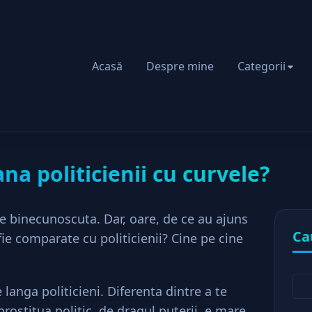
Acasă
Despre mine
Categorii
e aseamana politicienii cu curvele?
a politicienii cu curvele?
” e binecunoscuta. Dar, oare, de ce au ajuns
Ca
fie comparate cu politicienii? Cine pe cine
langa politicieni. Diferenta dintre a te
prostitua politic, de dragul puterii, e mare.