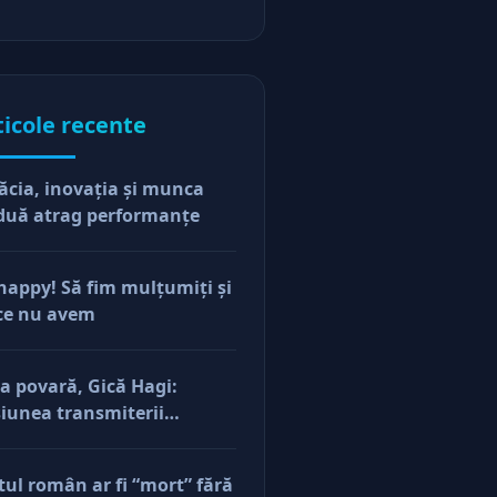
ticole recente
ăcia, inovaţia şi munca
duă atrag performanţe
happy! Să fim mulţumiţi şi
ce nu avem
a povară, Gică Hagi:
iunea transmiterii
orilor şi a mentalităţii o
ăsim şi la antreprenorii
tul român ar fi “mort” fără
e vor să-și lase moştenire