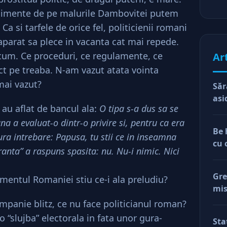
enimente de pe malurile Dambovitei putem
a si tarfele de orice fel, politicienii romani
aparat sa plece in vacanta cat mai repede.
cum. Ce proceduri, ce regulamente, ce
Ar
ect pe treaba. N-am vazut atata vointa
mai vazut?
Săr
asi
 au aflat de bancul ala:
O tipa s-a dus sa se
a a evaluat-o dintr-o privire si, pentru ca era
Be 
ura intrebare: Papusa, tu stii ce in inseamna
cu 
anta” a raspuns spasita: nu. Nu-i nimic. Nici
Gre
lamentul Romaniei stiu ce-i ala preludiu?
mis
val
ampanie blitz, ce nu face politicianul roman?
reg
 o “slujba” electorala in fata unor gura-
Sta
car