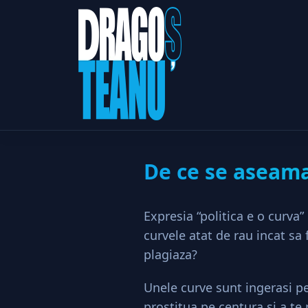
De ce s
Home
Societate
De ce se aseaman
Expresia “politica e o curva
curvele atat de rau incat sa 
plagiaza?
Unele curve sunt ingerasi pe 
prostitua pe centura si a te 