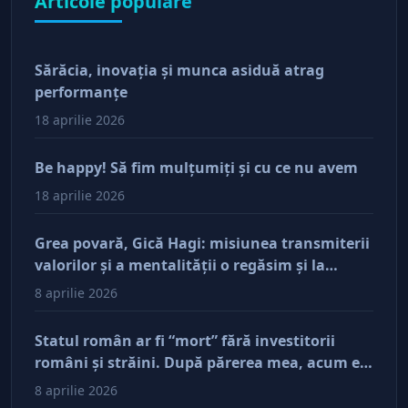
Articole populare
Sărăcia, inovaţia şi munca asiduă atrag
performanţe
18 aprilie 2026
Be happy! Să fim mulţumiţi şi cu ce nu avem
18 aprilie 2026
Grea povară, Gică Hagi: misiunea transmiterii
valorilor şi a mentalităţii o regăsim şi la
antreprenorii care vor să-și lase moştenire
8 aprilie 2026
afacerile
Statul român ar fi “mort” fără investitorii
români şi străini. După părerea mea, acum e
doar pe perfuzii şi încă nu face diferenţa între
8 aprilie 2026
cine îl tine în viaţă şi cine i-a făcut rău