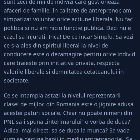
sunt zeci de mii de indivizi care gestioneaza
afaceri de familie. In calitate de antreprenor, am
simpatizat voluntar orice actiune liberala. Nu fac
politica si nu am nicio functie publica. Deci nu e
cazul sa injurati. Inca! De ce inca? Simplu. Sa vezi
ce s-a ales din spiritul liberal la nivel de
conducere este o dezamagire pentru orice individ
care traieste prin initiativa privata, respecta
valorile liberale si demnitatea cetateanului in
societate.
Ce se intampla astazi la nivelul reprezentarii
clasei de mijloc din Romania este o jignire adusa
acestei paturi sociale. Chiar nu poate nimeni din
PNL sa-i spuna „interimarului” o vorba de duca?
Adica, mai direct, sa se duca la munca? Sa vada
cum se castiga banii in mediu antreprenorial. Sa