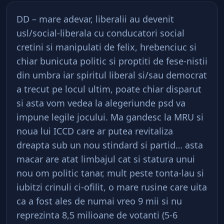
DD – mare adevar, liberalii au devenit
usl/social-liberala cu conducatori social
cretini si manipulati de felix, hrebenciuc si
chiar bunicuta politic si proptiti de fese-nistii
din umbra iar spiritul liberal si/sau democrat
a trecut pe locul ultim, poate chiar disparut
si asta vom vedea la alegeriunde psd va
impune legile jocului. Ma gandesc la MRU si
noua lui ICCD care ar putea revitaliza
dreapta sub un nou stindard si partid… asta
macar are atat limbajul cat si statura unui
nou om politic tanar, mult peste tonta-lau si
iubitzi crinuli ci-ofilit, o mare rusine care uita
ca a fost ales de numai vreo 9 mii si nu
reprezinta 8,5 milioane de votanti (5-6