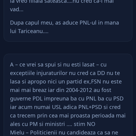
la vreo filiala sateasca….nu cred ca-l mai
vad…
Dupa capul meu, as aduce PNL-ul in mana
lui Tariceanu….
A – ce vrei sa spui si nu esti lasat – cu
exceptiile injuraturilor nu cred ca DD nu te
lasa si apropo nici un partid ex,FSN nu este
mai mai breaz iar din 2004-2012 au fost
guverne PDL impreuna ba cu PNL ba cu PSD
iar acum numai USL adica PNL+PSD si cred
ca trecem prin cea mai proasta perioada mai
ales cu PM si ministri …. stim NO
Mielu – Politicienii nu candideaza ca sa ne