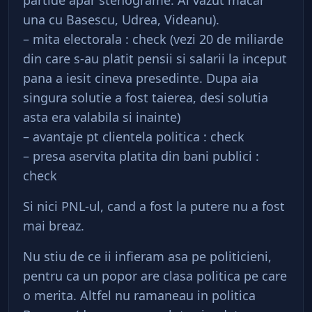
partide apar stenograme. Ai vazut macar
una cu Basescu, Udrea, Videanu).
– mita electorala : check (vezi 20 de miliarde
din care s-au platit pensii si salarii la inceput
pana a iesit cineva presedinte. Dupa aia
singura solutie a fost taierea, desi solutia
asta era valabila si inainte)
– avantaje pt clientela politica : check
– presa aservita platita din bani publici :
check
Si nici PNL-ul, cand a fost la putere nu a fost
mai breaz.
Nu stiu de ce ii infieram asa pe politicieni,
pentru ca un popor are clasa politica pe care
o merita. Altfel nu ramaneau in politica