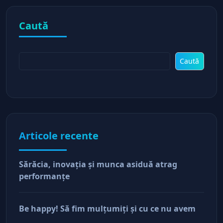
Caută
Caută
Articole recente
Sărăcia, inovaţia şi munca asiduă atrag
performanţe
Be happy! Să fim mulţumiţi şi cu ce nu avem