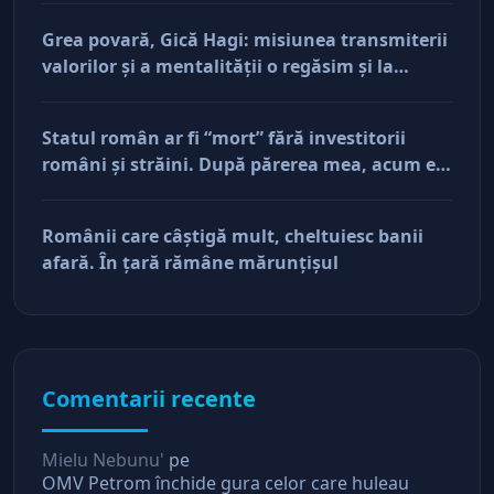
Grea povară, Gică Hagi: misiunea transmiterii
valorilor şi a mentalităţii o regăsim şi la
antreprenorii care vor să-și lase moştenire
afacerile
Statul român ar fi “mort” fără investitorii
români şi străini. După părerea mea, acum e
doar pe perfuzii şi încă nu face diferenţa între
cine îl tine în viaţă şi cine i-a făcut rău
Românii care câştigă mult, cheltuiesc banii
afară. În ţară rămâne mărunţişul
Comentarii recente
Mielu Nebunu'
pe
OMV Petrom închide gura celor care huleau