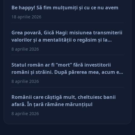
Be happy! Să fim mulţumiţi şi cu ce nu avem
18 aprilie 2026
Grea povară, Gică Hagi: misiunea transmiterii
valorilor şi a mentalităţii o regăsim şi la
antreprenorii care vor să-și lase moştenire
8 aprilie 2026
afacerile
Statul român ar fi “mort” fără investitorii
români şi străini. După părerea mea, acum e
doar pe perfuzii şi încă nu face diferenţa între
8 aprilie 2026
cine îl tine în viaţă şi cine i-a făcut rău
Românii care câştigă mult, cheltuiesc banii
afară. În ţară rămâne mărunţişul
8 aprilie 2026