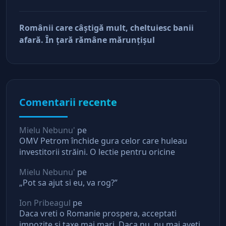
doar pe perfuzii şi încă nu face diferenţa între
cine îl tine în viaţă şi cine i-a făcut rău
Românii care câştigă mult, cheltuiesc banii
afară. În ţară rămâne mărunţişul
Comentarii recente
Mielu Nebunu'
pe
OMV Petrom închide gura celor care huleau
investitorii străini. O lectie pentru oricine
Mielu Nebunu'
pe
„Pot sa ajut si eu, va rog?”
Ion Pribeagul
pe
Daca vreti o Romanie prospera, acceptati
impozite si taxe mai mari. Daca nu, nu mai aveti