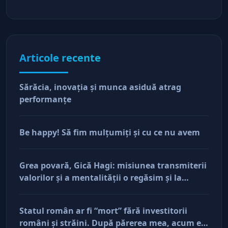
Articole recente
Sărăcia, inovaţia şi munca asiduă atrag
performanţe
Be happy! Să fim mulţumiţi şi cu ce nu avem
Grea povară, Gică Hagi: misiunea transmiterii
valorilor şi a mentalităţii o regăsim şi la
antreprenorii care vor să-și lase moştenire
afacerile
Statul român ar fi “mort” fără investitorii
români şi străini. După părerea mea, acum e