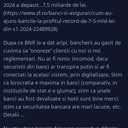
2024 a depasit…7,5 miliarde de lei.
(
https://www.zf.ro/banci-si-asigurari/cum-au-
ajuns-bancile-la-profitul-record-de-7-5-mld-lei-
din-s1-2024-22489928
)
Dupa ce BNR le-a dat aripi, bancherii au gasit de
cuvinta sa ”onoreze” clientii cu noi si noi
reglementari. Nu ar fi nimic incomod, daca
securistii din banci ar transpira putin si ar fi
conectati la acelasi sistem, prin digitalizare. Stim
ca birocratia e maxima in banci (comparativ, in
institutiile de stat e o gluma!), stim ca unele
banci au fost devalizate si hotii sunt bine merci,
stim ca securitatea bancara are mari lacune, etc.
Detalii …