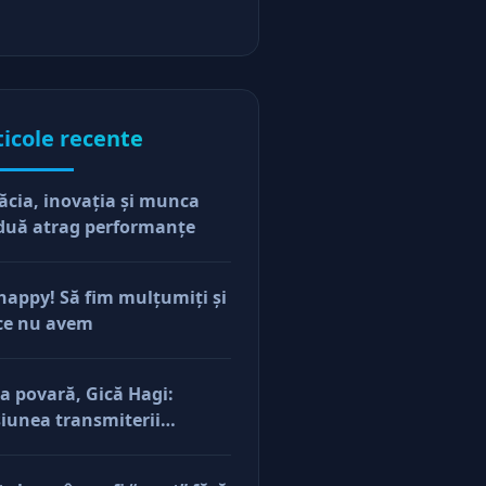
ticole recente
ăcia, inovaţia şi munca
duă atrag performanţe
happy! Să fim mulţumiţi şi
ce nu avem
a povară, Gică Hagi:
iunea transmiterii
orilor şi a mentalităţii o
ăsim şi la antreprenorii