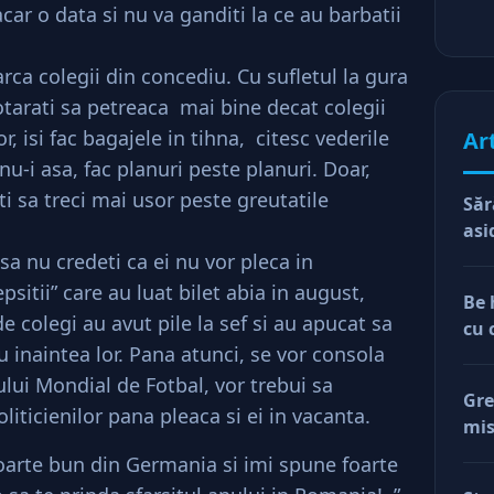
macar o data si nu va ganditi la ce au barbatii
rca colegii din concediu. Cu sufletul la gura
hotarati sa petreaca mai bine decat colegii
r, isi fac bagajele in tihna, citesc vederile
Ar
 nu-i asa, fac planuri peste planuri. Doar,
i sa treci mai usor peste greutatile
Săr
asi
sa nu credeti ca ei nu vor pleca in
sitii” care au luat bilet abia in august,
Be 
de colegi au avut pile la sef si au apucat sa
cu 
 inaintea lor. Pana atunci, se vor consola
lui Mondial de Fotbal, vor trebui sa
Gre
liticienilor pana pleaca si ei in vacanta.
mis
val
foarte bun din Germania si imi spune foarte
reg