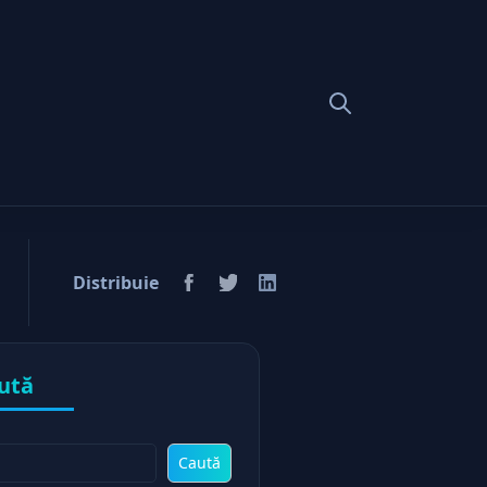
nomica?
Distribuie
ută
Caută