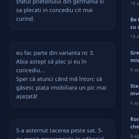
sfatul prietenului din germania si
18 a
sa plecati in concediu cit mai
curind.
Be 
cu 
18 a
eu fac parte din varianta nr. 3.
Gre
mis
Abia astept să plec şi eu în
val
concediu…
8 ap
reg
Sper că atunci când mă întorc să
car
Sta
găsesc piaţa imobiliara un pic mai
afa
inv
aşezată!
Dup
8 ap
doa
fac
Rom
tin
che
S-a asternut tacerea peste sat. S-
ră
ră
8 ap