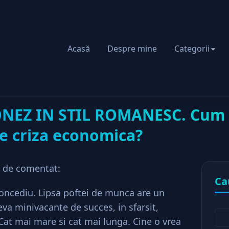
Acasă
Despre mine
Categorii
IAL JAPONEZ IN STIL ROMANESC. Cum scapa romanii de criza eco
ONEZ IN STIL ROMANESC. Cum
e criza economica?
te de comentat:
Ca
concediu. Lipsa poftei de munca are un
va minivacante de succes, in sfarsit,
at mai mare si cat mai lunga. Cine o vrea