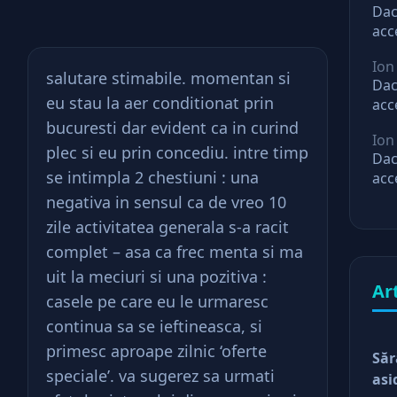
Dac
acc
mar
Ion
ast
salutare stimabile. momentan si
Dac
eu stau la aer conditionat prin
acc
mar
bucuresti dar evident ca in curind
Ion
ast
plec si eu prin concediu. intre timp
Dac
se intimpla 2 chestiuni : una
acc
mar
negativa in sensul ca de vreo 10
ast
zile activitatea generala s-a racit
complet – asa ca frec menta si ma
uit la meciuri si una pozitiva :
Ar
casele pe care eu le urmaresc
continua sa se ieftineasca, si
primesc aproape zilnic ‘oferte
Săr
speciale’. va sugerez sa urmati
asi