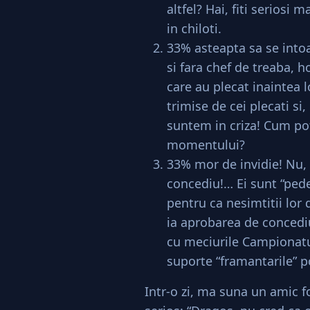
altfel? Hai, fiti seriosi 
in chiloti.
33% asteapta sa se intoa
si fara chef de treaba, 
care au plecat inaintea lo
trimise de cei plecati si,
suntem in criza! Cum pot
momentului?
33% mor de invidie! Nu, 
concediu!… Ei sunt “pedep
pentru ca nesimtitii lor 
ia aprobarea de concediu
cu meciurile Campionatu
suporte “framantarile” po
Intr-o zi, ma suna un amic 