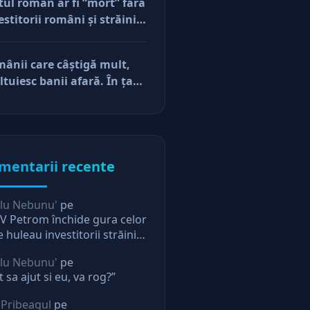
tul român ar fi “mort” fără
e vor să-și lase moştenire
estitorii români şi străini.
cerile
ă părerea mea, acum e
r pe perfuzii şi încă nu
ânii care câştigă mult,
e diferenţa între cine îl
ltuiesc banii afară. În ţară
e în viaţă şi cine i-a făcut
mâne mărunţişul
u
mentarii recente
lu Nebunu'
pe
 Petrom închide gura celor
e huleau investitorii străini.
ectie pentru oricine
lu Nebunu'
pe
t sa ajut si eu, va rog?”
 Pribeagul
pe