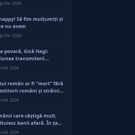
prilie 2026
happy! Să fim mulţumiţi şi
ce nu avem
prilie 2026
a povară, Gică Hagi:
iunea transmiterii
orilor şi a mentalităţii o
rilie 2026
ăsim şi la antreprenorii
e vor să-și lase moştenire
tul român ar fi “mort” fără
cerile
estitorii români şi străini.
ă părerea mea, acum e
rilie 2026
r pe perfuzii şi încă nu
e diferenţa între cine îl
ânii care câştigă mult,
e în viaţă şi cine i-a făcut
ltuiesc banii afară. În ţară
u
mâne mărunţişul
rilie 2026