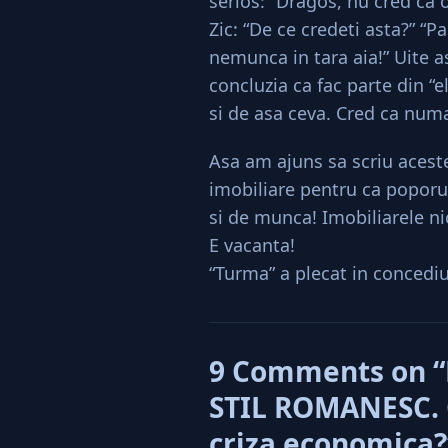
serios: “Dragos, nu cred ca o
Zic: “De ce credeti asta?” “Pa
nemunca in tara aia!” Uite 
concluzia ca fac parte din “e
si de asa ceva. Cred ca num
Asa am ajuns sa scriu acest
imobiliare pentru ca poporu
si de munca! Imobiliarele ni
E vacanta!
“Turma” a plecat in concediu
9 Comments on “
STIL ROMANESC. 
criza economica?