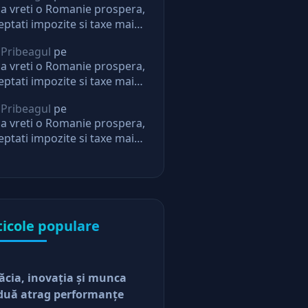
a vreti o Romanie prospera,
eptati impozite si taxe mai
i. Daca nu, nu mai aveti
 Pribeagul
pe
eptari de la stat
a vreti o Romanie prospera,
eptati impozite si taxe mai
i. Daca nu, nu mai aveti
 Pribeagul
pe
eptari de la stat
a vreti o Romanie prospera,
eptati impozite si taxe mai
i. Daca nu, nu mai aveti
eptari de la stat
ticole populare
ăcia, inovaţia şi munca
duă atrag performanţe