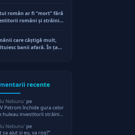
orilor şi a mentalităţii o
ăsim şi la antreprenorii
tul român ar fi “mort” fără
e vor să-și lase moştenire
estitorii români şi străini.
cerile
ă părerea mea, acum e
r pe perfuzii şi încă nu
ânii care câştigă mult,
e diferenţa între cine îl
ltuiesc banii afară. În ţară
e în viaţă şi cine i-a făcut
mâne mărunţişul
u
mentarii recente
lu Nebunu'
pe
 Petrom închide gura celor
e huleau investitorii străini.
ectie pentru oricine
lu Nebunu'
pe
t sa ajut si eu, va rog?”