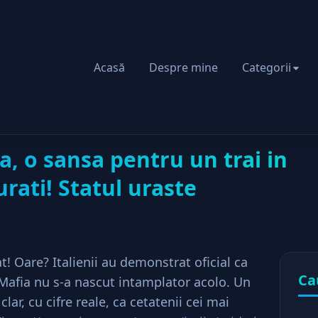
Acasă
Despre mine
Categorii
fiscala, o sansa pentru un trai in lux. Totusi, nu furati! Statul urast
a, o sansa pentru un trai in
urati! Statul uraste
t! Oare? Italienii au demonstrat oficial ca
Ca
. Mafia nu s-a nascut intamplator acolo. Un
clar, cu cifre reale, ca cetatenii cei mai