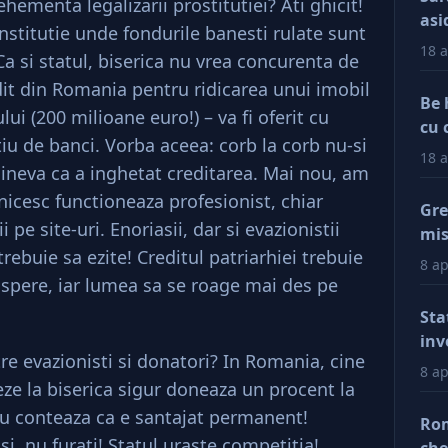
ementa legalizarii prostitutiei? Ati ghicit!
asi
nstitutie unde fondurile banesti rulate sunt
18 a
Ca si statul, biserica nu vrea concurenta de
dit din Romania pentru ridicarea unui imobil
Be 
i (200 milioane euro!) – va fi oferit cu
cu 
iu de banci. Vorba aceea: corb la corb nu-si
18 a
cineva ca a inghetat creditarea. Mai nou, am
icesc functioneaza profesionist, chiar
Gre
i pe site-uri. Enoriasii, dar si evazionistii
mis
 trebuie sa ezite! Creditul patriarhiei trebuie
val
8 ap
reg
rospere, iar lumea sa se roage mai des pe
car
Sta
afa
inv
tre evazionisti si donatori? In Romania, cine
Dup
8 ap
eze la biserica sigur doneaza un procent la
doa
fac
 Nu conteaza ca e santajat permanent!
Rom
tin
si, nu furati! Statul uraste competitia!