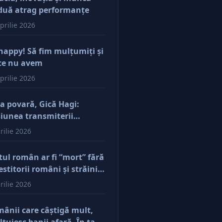
duă atrag performanţe
prilie 2026
happy! Să fim mulţumiţi şi
ce nu avem
prilie 2026
a povară, Gică Hagi:
iunea transmiterii
orilor şi a mentalităţii o
rilie 2026
ăsim şi la antreprenorii
e vor să-și lase moştenire
tul român ar fi “mort” fără
cerile
estitorii români şi străini.
ă părerea mea, acum e
rilie 2026
r pe perfuzii şi încă nu
e diferenţa între cine îl
ânii care câştigă mult,
e în viaţă şi cine i-a făcut