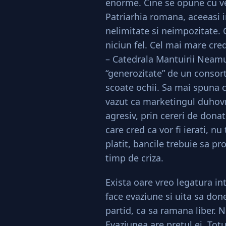
enorme. Cine se opune cu veh
Patriarhia romana, aceeasi i
nelimitate si neimpozitate. 
niciun fel. Cel mai mare cre
– Catedrala Mantuirii Neamulu
“generozitate” de un consort
scoate ochii. Sa mai spuna 
vazut ca marketingul duhovn
agresiv, prin cereri de donati
care cred ca vor fi ierati, nu
platit, bancile trebuie sa p
timp de criza.
Exista oare vreo legatura in
face evaziune si uita sa don
partid, ca sa ramana liber.
Evaziunea are pretul ei. Totu