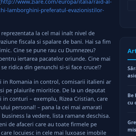
(
http://www.ziare.com/europa/italia/raid-al-
chi-lamborghini-preferatul-evazionistilor-
reprezentata la cel mai inalt nivel de
aziune fiscala si spalare de bani. Hai sa fim
 nimic. Cine se pune rau cu Dumnezeu?
Ar
entru iertarea pacatelor oriunde. Cine mai
se ridica din genunchi si-si face cruce!?
Săr
asi
i in Romania in control, comisarii italieni ar
si pe plaiurile mioritice. De la un deputat
Be 
i in conturi – exemplu, Rizea Cristian, care
cu 
ului personal! – pana la cei mai amarati
un business la vedere, lista ramane deschisa.
Gre
ni de afaceri care au toate firmele pe
mis
r care locuiesc in cele mai luxoase imobile