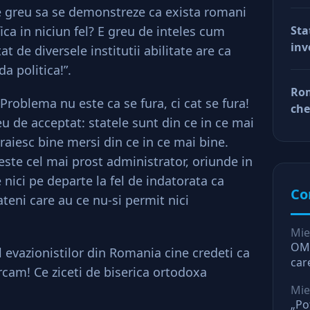
val
de greu sa se demonstreze ca exista romani
reg
ica in niciun fel? E greu de inteles cum
Sta
car
inv
t de diversele institutii abilitate are ca
afa
Dup
a politica!”.
doa
Rom
fac
Problema nu este ca se fura, ci cat se fura!
che
tin
u de acceptat: statele sunt din ce in ce mai
ră
ră
traiesc bine mersi din ce in ce mai bine.
 este cel mai prost administrator, oriunde in
nici pe departe la fel de indatorata ca
Co
tateni care au ce nu-si permit nici
Mie
OMV
l evazionistilor din Romania cine credeti ca
car
rcam! Ce ziceti de biserica ortodoxa
O l
Mie
„Po