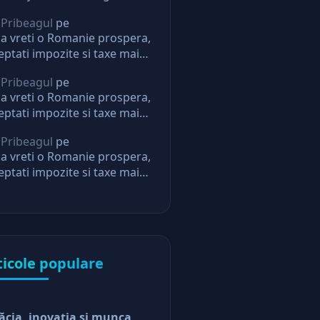
 Pribeagul
pe
a vreti o Romanie prospera,
eptati impozite si taxe mai
i. Daca nu, nu mai aveti
 Pribeagul
pe
eptari de la stat
a vreti o Romanie prospera,
eptati impozite si taxe mai
i. Daca nu, nu mai aveti
 Pribeagul
pe
eptari de la stat
a vreti o Romanie prospera,
eptati impozite si taxe mai
i. Daca nu, nu mai aveti
eptari de la stat
ticole populare
ăcia, inovaţia şi munca