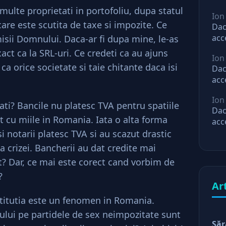
 multe proprietati in portofoliu, dupa statul
Ion
re este scutita de taxe si impozite. Ce
Dac
acc
isii Domnului. Daca-ar fi dupa mine, le-as
mar
act ca la SRL-uri. Ce credeti ca au ajuns
Ion
ast
 ca orice societate si taie chitante daca isi
Dac
acc
mar
Ion
ast
ati? Bancile nu platesc TVA pentru spatiile
Dac
nt cu miile in Romania. Iata o alta forma
acc
mar
 notarii platesc TVA si au scazut drastic
ast
a crizei. Bancherii au dat credite mai
ct? Dar, ce mai este corect cand vorbim de
?
Ar
titutia este un fenomen in Romania.
atului pe partidele de sex neimpozitate sunt
Săr