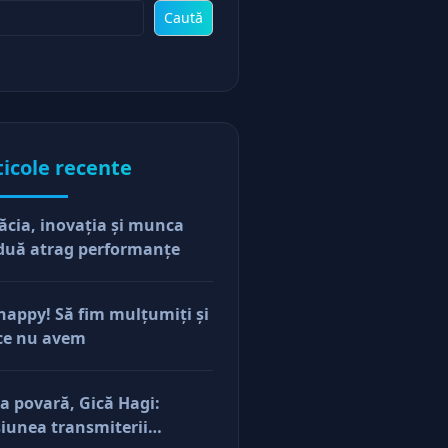
Caută
ticole recente
ăcia, inovaţia şi munca
duă atrag performanţe
happy! Să fim mulţumiţi şi
ce nu avem
a povară, Gică Hagi:
iunea transmiterii