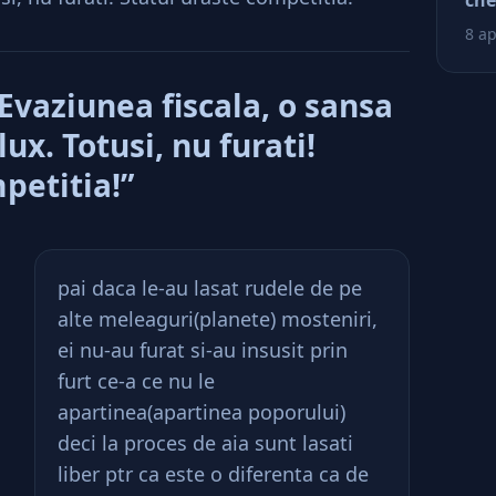
che
ră
ră
8 ap
vaziunea fiscala, o sansa
lux. Totusi, nu furati!
petitia!”
pai daca le-au lasat rudele de pe
alte meleaguri(planete) mosteniri,
ei nu-au furat si-au insusit prin
furt ce-a ce nu le
apartinea(apartinea poporului)
deci la proces de aia sunt lasati
liber ptr ca este o diferenta ca de