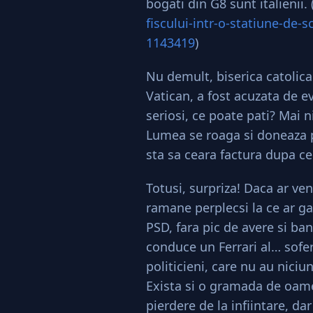
bogati din G8 sunt italienii. 
fiscului-intr-o-statiune-de-s
1143419
)
Nu demult, biserica catolica 
Vatican, a fost acuzata de ev
seriosi, ce poate pati? Mai
Lumea se roaga si doneaza p
sta sa ceara factura dupa ce 
Totusi, surpriza! Daca ar ven
ramane perplecsi la ce ar ga
PSD, fara pic de avere si ban
conduce un Ferrari al… sofer
politicieni, care nu au nici
Exista si o gramada de oame
pierdere de la infiintare, da