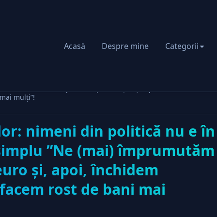
Acasă
Despre mine
Categorii
tică nu e în stare să spună simplu ”Ne (mai) împrumutăm cu 1,5 mil
mai mulţi”!
or: nimeni din politică nu e în
 simplu ”Ne (mai) împrumutăm
euro şi, apoi, închidem
 facem rost de bani mai