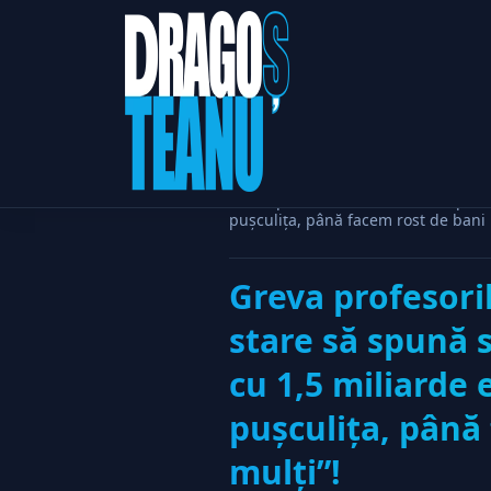
Home
Politic
Greva profesorilor: nimeni din poli
puşculiţa, până facem rost de bani 
Greva profesoril
stare să spună
cu 1,5 miliarde 
puşculiţa, până
mulţi”!