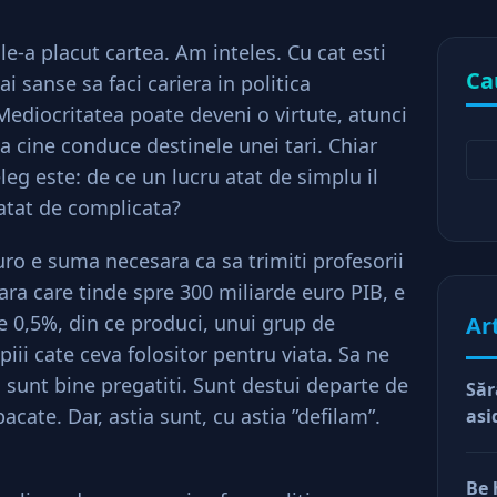
 le-a placut cartea. Am inteles. Cu cat esti
Ca
ai sanse sa faci cariera in politica
ediocritatea poate deveni o virtute, atunci
 cine conduce destinele unei tari. Chiar
leg este: de ce un lucru atat de simplu il
 atat de complicata?
ro e suma necesara ca sa trimiti profesorii
tara care tinde spre 300 miliarde euro PIB, e
e 0,5%, din ce produci, unui grup de
Ar
iii cate ceva folositor pentru viata. Sa ne
i sunt bine pregatiti. Sunt destui departe de
Săr
pacate. Dar, astia sunt, cu astia ”defilam”.
asi
Be 