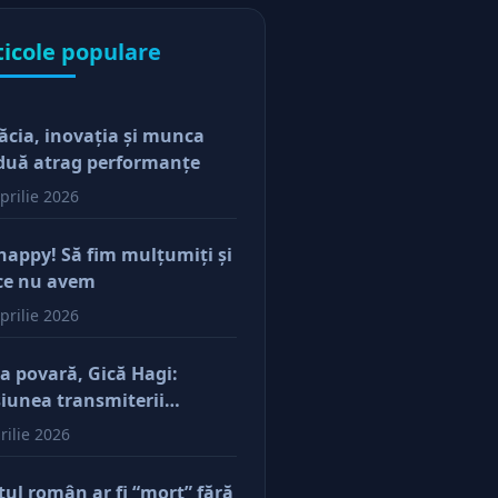
ticole populare
ăcia, inovaţia şi munca
duă atrag performanţe
prilie 2026
happy! Să fim mulţumiţi şi
ce nu avem
prilie 2026
a povară, Gică Hagi:
iunea transmiterii
orilor şi a mentalităţii o
rilie 2026
ăsim şi la antreprenorii
e vor să-și lase moştenire
tul român ar fi “mort” fără