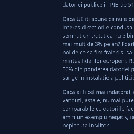
datoriei publice in PIB de 5
Daca UE iti spune ca nu e bi
interes direct ori e condusa d
semnat un tratat ca nu e bin
mai mult de 3% pe an? Foart
noi de ce sa fim fraieri si s
mintea liderilor europeni, 
50% din ponderea datoriei pu
sange in instalatie a politic
Daca ai fi cel mai indatora
vanduti, asta e, nu mai pu
comparabile cu datoriile facu
am fi un exemplu negativ, ia
neplacuta in viitor.