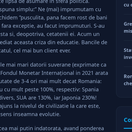
te lipsa de asumare in sfera politica.
cu 
a spuna simplu:” Ne (mai) imprumutam cu
inchidem ”pusculita, pana facem rost de bani
Gre
 fara exceptie, au facut imprumuturi. S-au
mis
asta si, deopotriva, cetatenii ei. Acum un
val
diat aceasta criza din educatie. Bancile de
reg
atul, cel mai bun client ever.
Sta
car
inv
afa
ele mai mari datorii suverane (exprimate ca
Dup
doa
e Fondul Monetar Internaţional in 2021 arata
Rom
fac
utate de 3-4 ori mai mult decat Romania:
che
tin
au cu mult peste 100%, respectiv: Spania
ră
ră
divers, SUA are 130%, iar Japonia 230%!
uns la nivelul de civilizatie la care este,
 sens inseamna evolutie.
Co
 cea mai putin indatorata, avand ponderea