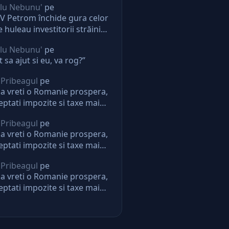
lu Nebunu'
pe
 Petrom închide gura celor
e huleau investitorii străini.
ectie pentru oricine
lu Nebunu'
pe
t sa ajut si eu, va rog?”
 Pribeagul
pe
a vreti o Romanie prospera,
eptati impozite si taxe mai
i. Daca nu, nu mai aveti
 Pribeagul
pe
eptari de la stat
a vreti o Romanie prospera,
eptati impozite si taxe mai
i. Daca nu, nu mai aveti
 Pribeagul
pe
eptari de la stat
a vreti o Romanie prospera,
eptati impozite si taxe mai
i. Daca nu, nu mai aveti
eptari de la stat