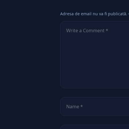
Adresa de email nu va fi publicată.
Comentează
*
Nume
*
Email
*