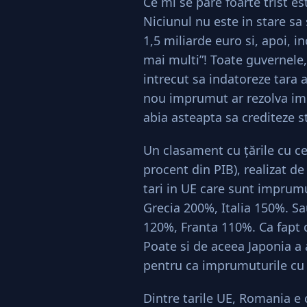
Ce mi se pare foarte trist es
Niciunul nu este in stare s
1,5 miliarde euro si, apoi, 
mai multi”! Toate guvernele,
intrecut sa indatoreze tara 
nou imprumut ar rezolva ime
abia asteapta sa crediteze st
Un clasament cu ţările cu c
procent din PIB), realizat d
tari in UE care sunt imprum
Grecia 200%, Italia 150%. S
120%, Franta 110%. Ca fapt 
Poate si de aceea Japonia a aj
pentru ca imprumuturile cu
Dintre tarile UE, Romania e