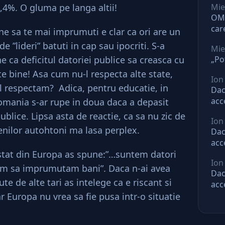
1,4%. O gluma pe langa altii!
Mie
OMV
car
ne sa te mai imprumuti e clar ca ori are un
O l
e ”lideri” batuti in cap sau ipocriti. S-a
Mie
e ca deficitul datoriei publice sa creasca cu
„Po
e bine! Asa cum nu-l respecta alte state,
Ion
a-l respectam? Adica, pentru educatie, in
Dac
acc
Romania s-ar rupe in doua daca a depasit
mar
blice. Lipsa asta de reactie, ca sa nu zic de
Ion
ast
ienilor autohtoni ma lasa perplex.
Dac
acc
t stat din Europa as spune:”…suntem datori
mar
Ion
ast
tem sa imprumutam bani”. Daca n-ai avea
Dac
te de alte tari as intelege ca e riscant si
acc
mar
r Europa nu vrea sa fie pusa intr-o situatie
ast