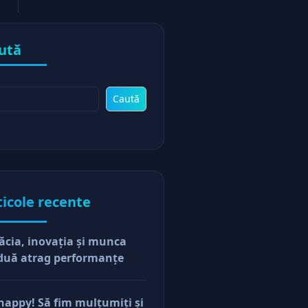
ută
Caută
ticole recente
ăcia, inovaţia şi munca
duă atrag performanţe
happy! Să fim mulţumiţi şi