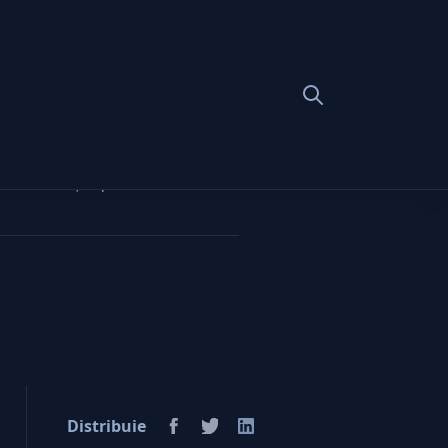
iarde euro şi, apoi, închidem
Distribuie