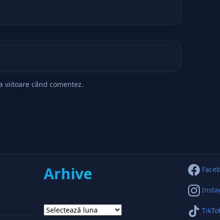
ta viitoare când comentez.
Arhive
Face
Inst
Arhive
TikTo