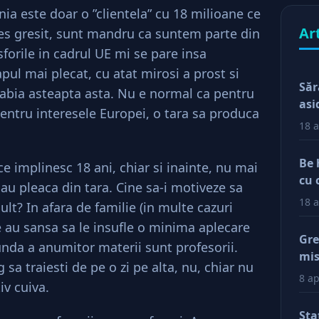
ia este doar o ”clientela” cu 18 milioane ce
Ar
les gresit, sunt mandru ca suntem parte din
orile in cadrul UE mi se pare insa
apul mai plecat, cu atat mirosi a prost si
Săr
e abia asteapta asta. Nu e normal ca pentru
asi
 pentru interesele Europei, o tara sa produca
18 a
.
Be 
ce implinesc 18 ani, chiar si inainte, nu mai
cu 
sau pleaca din tara. Cine sa-i motiveze sa
18 a
t? In afara de familie (in multe cazuri
re au sansa sa le insufle o minima aplecare
Gre
nda a anumitor materii sunt profesorii.
mis
 sa traiesti de pe o zi pe alta, nu, chiar nu
val
8 ap
iv cuiva.
reg
car
Sta