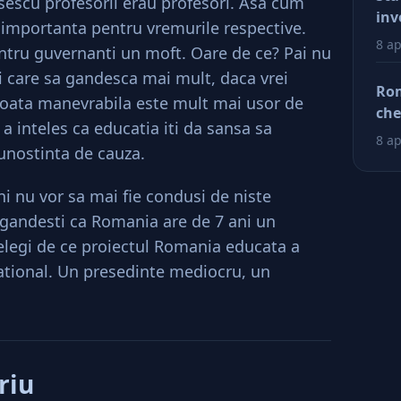
escu profesorii erau profesori. Asa cum
afa
inv
a importanta pentru vremurile respective.
Dup
8 ap
tru guvernanti un moft. Oare de ce? Pai nu
doa
i care sa gandesca mai mult, daca vrei
fac
Rom
gloata manevrabila este mult mai usor de
tin
che
ră
 inteles ca educatia iti da sansa sa
ră
8 ap
 cunostinta de cauza.
i nu vor sa mai fie condusi de niste
e gandesti ca Romania are de 7 ani un
telegi de ce proiectul Romania educata a
tional. Un presedinte mediocru, un
riu