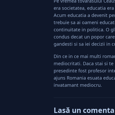
Pe vremea tovarasului Ceaus
era societatea, educatia er
Acum educatia a devenit pen
trebuie sa ai oameni educat
continuitate in politica. O 
condus decat un popor care a
gandesti si sa iei decizii in
Din ce in ce mai multi roman
mediocritati. Daca stai si t
presedinte fost profesor in
ajuns Romania esuata educa
invatamant mediocru.
Lasă un comenta