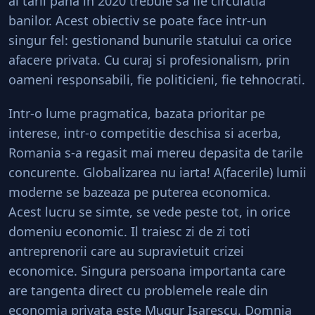
al tarii pana in 2020 trebuie sa fie circulatia
banilor. Acest obiectiv se poate face intr-un
singur fel: gestionand bunurile statului ca orice
afacere privata. Cu curaj si profesionalism, prin
oameni responsabili, fie politicieni, fie tehnocrati.
Intr-o lume pragmatica, bazata prioritar pe
interese, intr-o competitie deschisa si acerba,
Romania s-a regasit mai mereu depasita de tarile
concurente. Globalizarea nu iarta! A(facerile) lumii
moderne se bazeaza pe puterea economica.
Acest lucru se simte, se vede peste tot, in orice
domeniu economic. Il traiesc zi de zi toti
antreprenorii care au supravietuit crizei
economice. Singura persoana importanta care
are tangenta direct cu problemele reale din
economia privata este Mugur Isarescu. Domnia