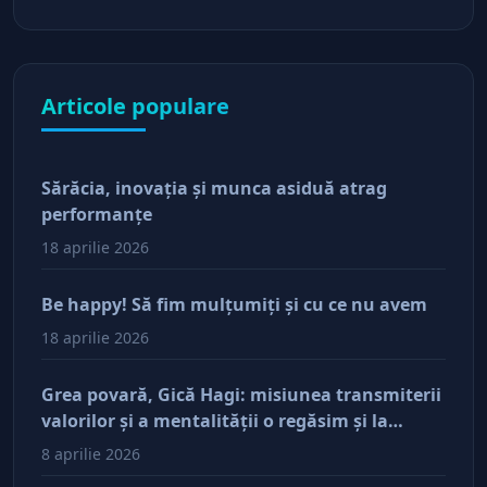
Articole populare
Sărăcia, inovaţia şi munca asiduă atrag
performanţe
18 aprilie 2026
Be happy! Să fim mulţumiţi şi cu ce nu avem
18 aprilie 2026
Grea povară, Gică Hagi: misiunea transmiterii
valorilor şi a mentalităţii o regăsim şi la
antreprenorii care vor să-și lase moştenire
8 aprilie 2026
afacerile