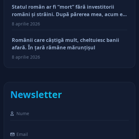
Statul român ar fi “mort” fără investitorii
români şi străini. După părerea mea, acum e
doar pe perfuzii şi încă nu face diferenţa între
8 aprilie 2026
cine îl tine în viaţă şi cine i-a făcut rău
Românii care câştigă mult, cheltuiesc banii
afară. În ţară rămâne mărunţişul
8 aprilie 2026
Newsletter