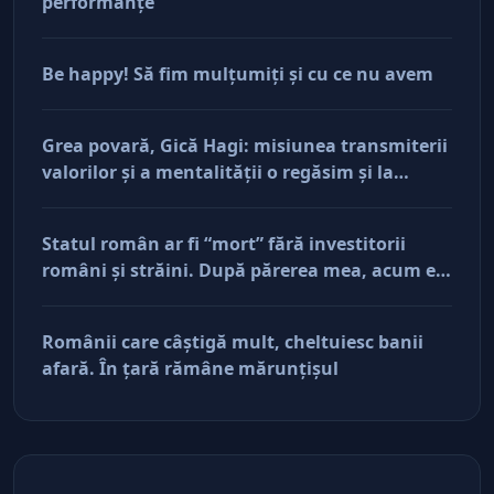
performanţe
Be happy! Să fim mulţumiţi şi cu ce nu avem
Grea povară, Gică Hagi: misiunea transmiterii
valorilor şi a mentalităţii o regăsim şi la
antreprenorii care vor să-și lase moştenire
afacerile
Statul român ar fi “mort” fără investitorii
români şi străini. După părerea mea, acum e
doar pe perfuzii şi încă nu face diferenţa între
cine îl tine în viaţă şi cine i-a făcut rău
Românii care câştigă mult, cheltuiesc banii
afară. În ţară rămâne mărunţişul