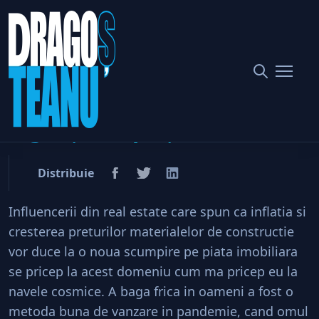
Home
Imobiliare
Imobiliare versus frică = îngheţarea pieţei
Imobiliare versus frică =
îngheţarea pieţei
Distribuie
Influencerii din real estate care spun ca inflatia si
cresterea preturilor materialelor de constructie
vor duce la o noua scumpire pe piata imobiliara
se pricep la acest domeniu cum ma pricep eu la
navele cosmice. A baga frica in oameni a fost o
metoda buna de vanzare in pandemie, cand omul