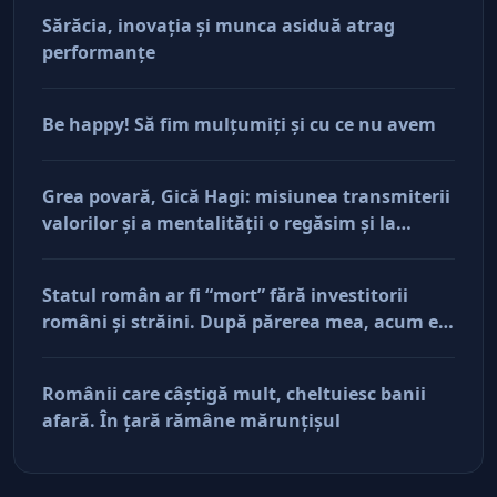
Sărăcia, inovaţia şi munca asiduă atrag
performanţe
Be happy! Să fim mulţumiţi şi cu ce nu avem
Grea povară, Gică Hagi: misiunea transmiterii
valorilor şi a mentalităţii o regăsim şi la
antreprenorii care vor să-și lase moştenire
afacerile
Statul român ar fi “mort” fără investitorii
români şi străini. După părerea mea, acum e
doar pe perfuzii şi încă nu face diferenţa între
cine îl tine în viaţă şi cine i-a făcut rău
Românii care câştigă mult, cheltuiesc banii
afară. În ţară rămâne mărunţişul