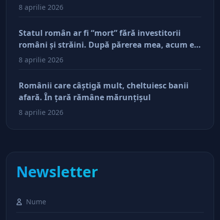
antreprenorii care vor să-și lase moştenire
8 aprilie 2026
afacerile
Statul român ar fi “mort” fără investitorii
români şi străini. După părerea mea, acum e
doar pe perfuzii şi încă nu face diferenţa între
8 aprilie 2026
cine îl tine în viaţă şi cine i-a făcut rău
Românii care câştigă mult, cheltuiesc banii
afară. În ţară rămâne mărunţişul
8 aprilie 2026
Newsletter