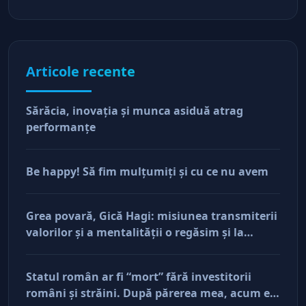
Articole recente
Sărăcia, inovaţia şi munca asiduă atrag
performanţe
Be happy! Să fim mulţumiţi şi cu ce nu avem
Grea povară, Gică Hagi: misiunea transmiterii
valorilor şi a mentalităţii o regăsim şi la
antreprenorii care vor să-și lase moştenire
afacerile
Statul român ar fi “mort” fără investitorii
români şi străini. După părerea mea, acum e