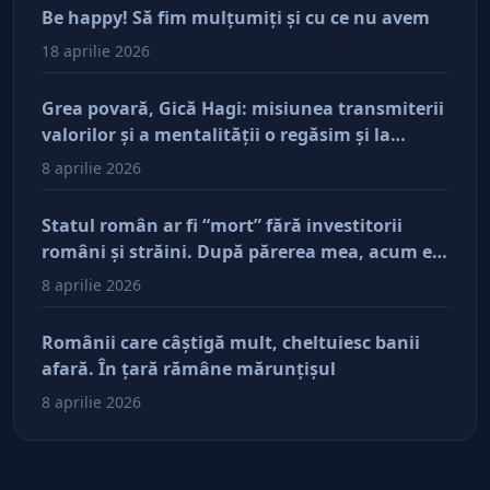
Be happy! Să fim mulţumiţi şi cu ce nu avem
18 aprilie 2026
Grea povară, Gică Hagi: misiunea transmiterii
valorilor şi a mentalităţii o regăsim şi la
antreprenorii care vor să-și lase moştenire
8 aprilie 2026
afacerile
Statul român ar fi “mort” fără investitorii
români şi străini. După părerea mea, acum e
doar pe perfuzii şi încă nu face diferenţa între
8 aprilie 2026
cine îl tine în viaţă şi cine i-a făcut rău
Românii care câştigă mult, cheltuiesc banii
afară. În ţară rămâne mărunţişul
8 aprilie 2026