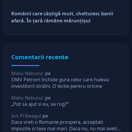
doar pe perfuzii şi încă nu face diferenţa între
cine îl tine în viaţă şi cine i-a făcut rău
Românii care câştigă mult, cheltuiesc banii
afară. În ţară rămâne mărunţişul
Comentarii recente
Mielu Nebunu'
pe
OMV Petrom închide gura celor care huleau
investitorii străini. O lectie pentru oricine
Mielu Nebunu'
pe
„Pot sa ajut si eu, va rog?”
Ion Pribeagul
pe
Daca vreti o Romanie prospera, acceptati
impozite si taxe mai mari. Daca nu, nu mai aveti