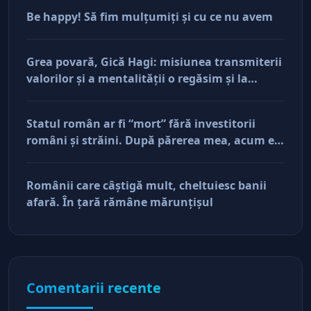
Be happy! Să fim mulţumiţi şi cu ce nu avem
Grea povară, Gică Hagi: misiunea transmiterii
valorilor şi a mentalităţii o regăsim şi la
antreprenorii care vor să-și lase moştenire
afacerile
Statul român ar fi “mort” fără investitorii
români şi străini. După părerea mea, acum e
doar pe perfuzii şi încă nu face diferenţa între
cine îl tine în viaţă şi cine i-a făcut rău
Românii care câştigă mult, cheltuiesc banii
afară. În ţară rămâne mărunţişul
Comentarii recente