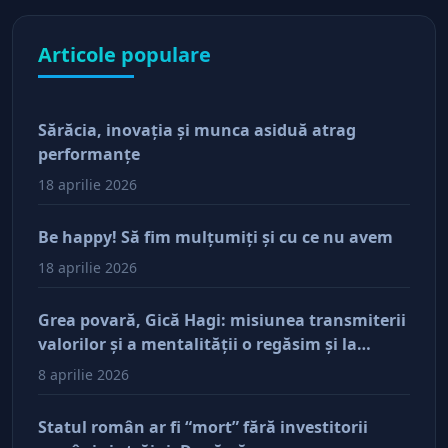
Articole populare
Sărăcia, inovaţia şi munca asiduă atrag
performanţe
18 aprilie 2026
Be happy! Să fim mulţumiţi şi cu ce nu avem
18 aprilie 2026
Grea povară, Gică Hagi: misiunea transmiterii
valorilor şi a mentalităţii o regăsim şi la
antreprenorii care vor să-și lase moştenire
8 aprilie 2026
afacerile
Statul român ar fi “mort” fără investitorii