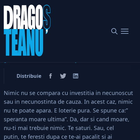
Home
Politic
Klaus Iohannis, cea mai proastă investiţie, ever!
Klaus Iohannis, cea mai
proastă investiţie, ever!
Distribuie
Nimic nu se compara cu investitia in necunoscut
sau in necunostinta de cauza. In acest caz, nimic
nu te poate apara. E loterie pura. Se spune ca:”
speranta moare ultima”. Da, dar si cand moare,
nu-ti mai trebuie nimic. Te saturi. Sau, cel
putin, te feresti dupa ce te-ai pacalit si ai