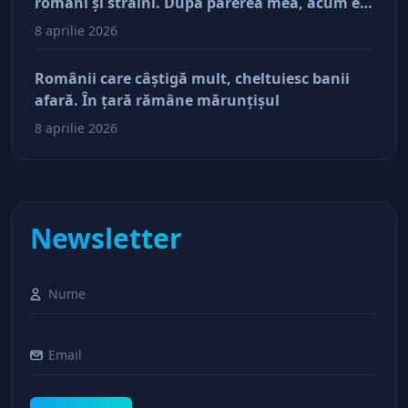
români şi străini. După părerea mea, acum e
doar pe perfuzii şi încă nu face diferenţa între
8 aprilie 2026
cine îl tine în viaţă şi cine i-a făcut rău
Românii care câştigă mult, cheltuiesc banii
afară. În ţară rămâne mărunţişul
8 aprilie 2026
Newsletter