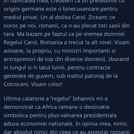
In naivitatea mea, credeam ca un presedinte cu
origini germane este o binecuvantare pentru
mediul privat. Un al doilea Carol. Ziceam: ce
noroc pe noi, romanii, ca n-au plecat toti sasii din
tara. Ma bazam pe faptul ca pe vremea domniei
Regelui Carol, Romania a trecut la alt nivel. Visam
avioane, la propriu, cu ministri importanti si
antreprenori de top din diverse domenii, zburand
in lungul si-‘n latul lumii, pentru contracte
generate de guvern, sub inaltul patonaj de la
Cotroceni. Visam color!
Ultima calatorie a ”regelui” Iohannis mi-a
demonstrat ca Africa ramane o destinatie
simbolica pentru plus-valoarea prezidentiala
adusa economiei nationale. In opinia mea, nimic,
dar absolut nimic din ceea ce au asteptat romanii