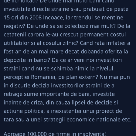
de lichiditati? De unde mai multi bani cand
investitiile directe straine s-au prabusit de peste
15 ori din 2008 incoace, iar trendul se mentine
negativ? De unde sa se colecteze mai mult? De la
cetatenii carora le-au crescut permanent costul
utilitatilor si al cosului zilnic? Cand rata inflatiei a
fost an de an mai mare decat dobanda oferita la
depozite in banci? De ce ar veni noi investitori
straini cand nu se schimba nimic la nivelul
perceptiei Romaniei, pe plan extern? Nu mai pun
in discutie decizia investitorilor straini de a
retrage sume importante de bani, investite
inainte de criza, din cauza lipsei de decizie si
actiune politica, a inexistentei unui proiect de
tara sau a unei strategii economice nationale etc.
Aproape 100.000 de firme in insolventa!