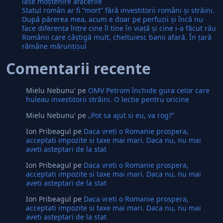
lase moştenire afacerile
Statul român ar fi “mort” fără investitorii români şi străini.
După părerea mea, acum e doar pe perfuzii şi încă nu
face diferenţa între cine îl tine în viaţă şi cine i-a făcut rău
Românii care câştigă mult, cheltuiesc banii afară. În ţară
rămâne mărunţişul
Comentarii recente
Mielu Nebunu'
pe
OMV Petrom închide gura celor care
huleau investitorii străini. O lectie pentru oricine
Mielu Nebunu'
pe
„Pot sa ajut si eu, va rog?”
Ion Pribeagul
pe
Daca vreti o Romanie prospera,
acceptati impozite si taxe mai mari. Daca nu, nu mai
aveti asteptari de la stat
Ion Pribeagul
pe
Daca vreti o Romanie prospera,
acceptati impozite si taxe mai mari. Daca nu, nu mai
aveti asteptari de la stat
Ion Pribeagul
pe
Daca vreti o Romanie prospera,
acceptati impozite si taxe mai mari. Daca nu, nu mai
aveti asteptari de la stat