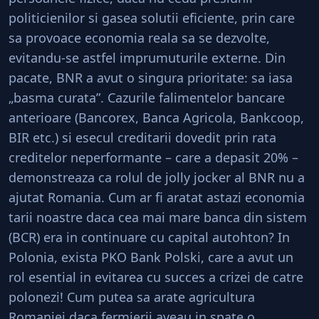
politicienilor si gasea solutii eficiente, prin care
sa provoace economia reala sa se dezvolte,
evitandu-se astfel imprumuturile externe. Din
pacate, BNR a avut o singura prioritate: sa iasa
„basma curata”. Cazurile falimentelor bancare
anterioare (Bancorex, Banca Agricola, Bankcoop,
BIR etc.) si esecul creditarii dovedit prin rata
creditelor neperformante – care a depasit 20% –
demonstreaza ca rolul de jolly jocker al BNR nu a
ajutat Romania. Cum ar fi aratat astazi economia
tarii noastre daca cea mai mare banca din sistem
(BCR) era in continuare cu capital autohton? In
Polonia, exista PKO Bank Polski, care a avut un
rol esential in evitarea cu succes a crizei de catre
polonezi! Cum putea sa arate agricultura
Romaniei daca fermierii aveau in spate o