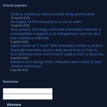
Articole populare
Sărăcia, inovaţia şi munca asiduă atrag performanţe
18 aprilie 2026
Be happy! Să fim mulţumiţi şi cu ce nu avem
18 aprilie 2026
Grea povară, Gică Hagi: misiunea transmiterii valorilor şi
a mentalităţii o regăsim şi la antreprenorii care vor să-și
lase moştenire afacerile
8 aprilie 2026
Statul român ar fi “mort” fără investitorii români şi străini.
După părerea mea, acum e doar pe perfuzii şi încă nu
face diferenţa între cine îl tine în viaţă şi cine i-a făcut rău
8 aprilie 2026
Românii care câştigă mult, cheltuiesc banii afară. În ţară
rămâne mărunţişul
8 aprilie 2026
Newsletter
Abonare