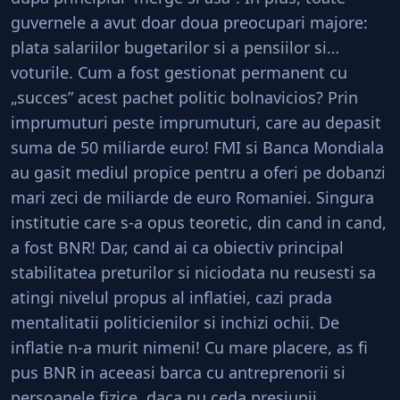
guvernele a avut doar doua preocupari majore:
plata salariilor bugetarilor si a pensiilor si…
voturile. Cum a fost gestionat permanent cu
„succes” acest pachet politic bolnavicios? Prin
imprumuturi peste imprumuturi, care au depasit
suma de 50 miliarde euro! FMI si Banca Mondiala
au gasit mediul propice pentru a oferi pe dobanzi
mari zeci de miliarde de euro Romaniei. Singura
institutie care s-a opus teoretic, din cand in cand,
a fost BNR! Dar, cand ai ca obiectiv principal
stabilitatea preturilor si niciodata nu reusesti sa
atingi nivelul propus al inflatiei, cazi prada
mentalitatii politicienilor si inchizi ochii. De
inflatie n-a murit nimeni! Cu mare placere, as fi
pus BNR in aceeasi barca cu antreprenorii si
persoanele fizice, daca nu ceda presiunii