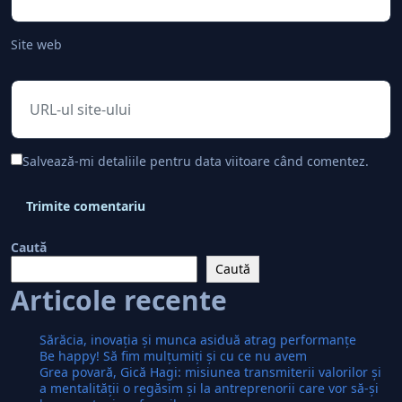
Site web
Salvează-mi detaliile pentru data viitoare când comentez.
Caută
Caută
Articole recente
Sărăcia, inovaţia şi munca asiduă atrag performanţe
Be happy! Să fim mulţumiţi şi cu ce nu avem
Grea povară, Gică Hagi: misiunea transmiterii valorilor şi
a mentalităţii o regăsim şi la antreprenorii care vor să-și