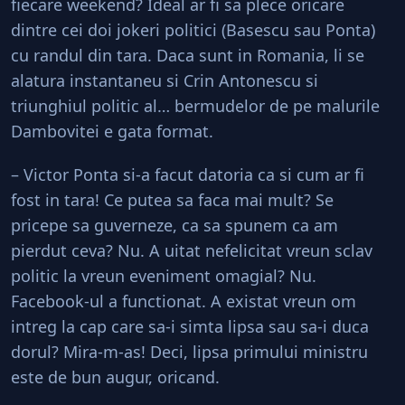
fiecare weekend? Ideal ar fi sa plece oricare
dintre cei doi jokeri politici (Basescu sau Ponta)
cu randul din tara. Daca sunt in Romania, li se
alatura instantaneu si Crin Antonescu si
triunghiul politic al… bermudelor de pe malurile
Dambovitei e gata format.
– Victor Ponta si-a facut datoria ca si cum ar fi
fost in tara! Ce putea sa faca mai mult? Se
pricepe sa guverneze, ca sa spunem ca am
pierdut ceva? Nu. A uitat nefelicitat vreun sclav
politic la vreun eveniment omagial? Nu.
Facebook-ul a functionat. A existat vreun om
intreg la cap care sa-i simta lipsa sau sa-i duca
dorul? Mira-m-as! Deci, lipsa primului ministru
este de bun augur, oricand.