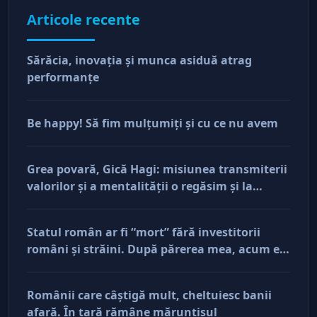
Articole recente
Sărăcia, inovaţia şi munca asiduă atrag
performanţe
Be happy! Să fim mulţumiţi şi cu ce nu avem
Grea povară, Gică Hagi: misiunea transmiterii
valorilor şi a mentalităţii o regăsim şi la
antreprenorii care vor să-și lase moştenire
afacerile
Statul român ar fi “mort” fără investitorii
români şi străini. După părerea mea, acum e
doar pe perfuzii şi încă nu face diferenţa între
cine îl tine în viaţă şi cine i-a făcut rău
Românii care câştigă mult, cheltuiesc banii
afară. În ţară rămâne mărunţişul