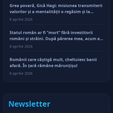
Grea povară, Gică Hagi: misiunea transmiterii
valorilor şi a mentalităţii o regăsim şi la
antreprenorii care vor să-și lase moştenire
8 aprilie 2026
afacerile
Statul român ar fi “mort” fără investitorii
români şi străini. După părerea mea, acum e
doar pe perfuzii şi încă nu face diferenţa între
8 aprilie 2026
cine îl tine în viaţă şi cine i-a făcut rău
Românii care câştigă mult, cheltuiesc banii
afară. În ţară rămâne mărunţişul
8 aprilie 2026
Newsletter