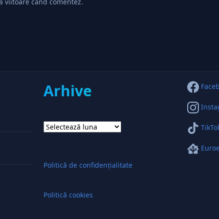
ta viitoare când comentez.
Arhive
Face
Inst
Arhive
TikTo
Euroe
Politică de confidențialitate
Politică cookies