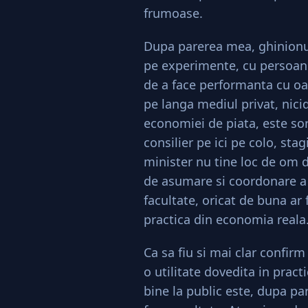
frumoase.
Dupa parerea mea, ghinionu
pe experimente, cu persoan
de a face performanta cu oam
pe langa mediul privat, nic
economiei de piata, este sort
consilier pe ici pe colo, st
minister nu tine loc de om d
de asumare si coordonare a u
facultate, oricat de buna ar 
practica din economia reala
Ca sa fiu si mai clar confir
o utilitate dovedita in pract
bine la public este, dupa pa