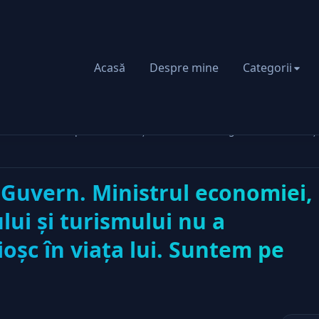
Acasă
Despre mine
Categorii
riat
conomiei, antreprenoriatului şi turismului nu a gestionat un chioşc
 Guvern. Ministrul economiei,
lui şi turismului nu a
oşc în viaţa lui. Suntem pe