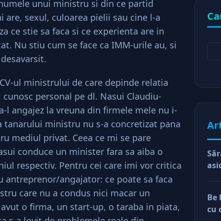
numele unui ministru si din ce partid
Ca
 are, sexul, culoarea pielii sau cine l-a
 ce stie sa faca si ce experienta are in
at. Nu stiu cum se face ca IMM-urile au, si
 desavarsit.
V-ul ministrului de care depinde relatia
l cunosc personal pe dl. Nasui Claudiu-
 sa-l angajez la vreuna din firmele mele nu i-
a tanarului ministru nu s-a concretizat pana
Ar
tru mediul privat. Ceea ce mi se pare
 Nasui conduce un minister fara sa aiba o
Săr
l respectiv. Pentru cei care imi vor critica
asi
lu antreprenor/angajator: ce poate sa faca
stru care nu a condus nici macar un
Be 
vut o firma, un start-up, o taraba in piata,
cu 
a s-a lovit de problemele reale din