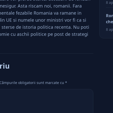
Dup
8 ap
nesigur. Asta riscam noi, romanii. Fara
doa
mentale fezabile Romania va ramane in
fac
Rom
tin
in UE si numele unor ministri vor fi ca si
che
ră
terse de istoria politica recenta. Nu poti
ră
8 ap
mie cu aschii politice pe post de strategi
riu
Câmpurile obligatorii sunt marcate cu
*