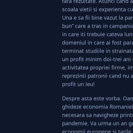
fara rezultate. Atunci cand 
scoala vietii si experienta c
Una e sa fii bine vazut la par
bun” care a tras in campania 
in care iti trebuie cateva lu
domeniul in care ai fost par
terminat studiile in strainat
un profit minim doi-trei ani d
activitatea propriei firme, i
reprezinti patronii cand nu a
profit un leu!
Despre asta este vorba. Oame
ghideze economia Romaniei n
necesara sa navigheze print
pandemie. Va urma un an gre
economii europene si tarile 