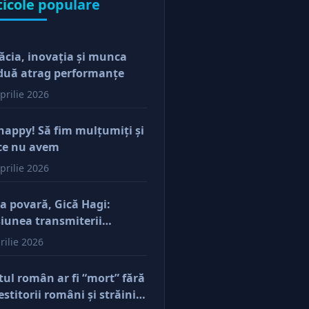
ticole populare
ăcia, inovaţia şi munca
duă atrag performanţe
prilie 2026
happy! Să fim mulţumiţi şi
ce nu avem
prilie 2026
a povară, Gică Hagi:
iunea transmiterii
orilor şi a mentalităţii o
rilie 2026
ăsim şi la antreprenorii
e vor să-și lase moştenire
tul român ar fi “mort” fără
cerile
estitorii români şi străini.