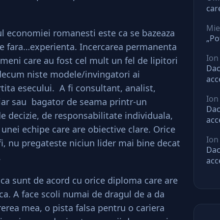
car
O l
Mie
l economiei romanesti este ca se bazeaza
„Po
e fara…experienta. Incercarea permanenta
Ion
eni care au fost cel mult un fel de lipitori
Dac
idecum niste modele/invingatori ai
acc
ita esecului. A fi consultant, analist,
mar
Ion
ast
agiar sau bagator de seama printr-un
Dac
e decizie, de responsabilitate individuala,
acc
nei echipe care are obiective clare. Orice
mar
Ion
ast
fi, nu pregateste niciun lider mai bine decat
Dac
.
acc
mar
m ca sunt de acord cu orice diploma care are
ast
ica. A face scoli numai de dragul de a da
rerea mea, o pista falsa pentru o cariera