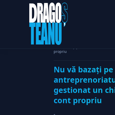
Home
Afaceri & Antrepreno
Nu vă bazaţi pe Guvern. Ministrul e
propriu
Nu vă bazaţi pe
antreprenoriatu
gestionat un chi
cont propriu