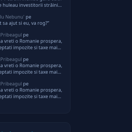
e huleau investitorii străini.
ectie pentru oricine
lu Nebunu'
pe
t sa ajut si eu, va rog?”
 Pribeagul
pe
a vreti o Romanie prospera,
eptati impozite si taxe mai
i. Daca nu, nu mai aveti
 Pribeagul
pe
eptari de la stat
a vreti o Romanie prospera,
eptati impozite si taxe mai
i. Daca nu, nu mai aveti
 Pribeagul
pe
eptari de la stat
a vreti o Romanie prospera,
eptati impozite si taxe mai
i. Daca nu, nu mai aveti
eptari de la stat