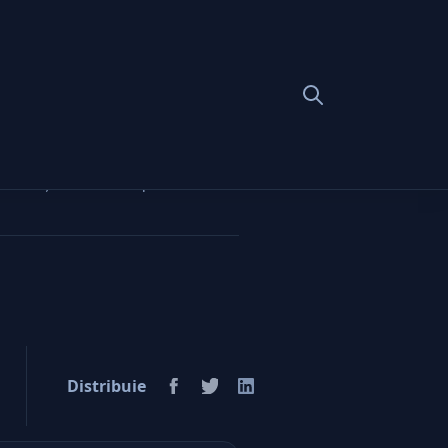
 în viaţa lui. Suntem pe cont
Distribuie