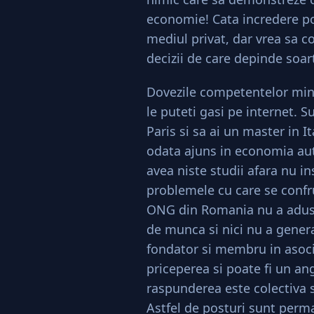
economie! Cata incredere pot
mediul privat, dar vrea sa c
decizii de care depinde soar
Dovezile competentelor min
le puteti gasi pe internet. S
Paris si sa ai un master in I
odata ajuns in economia aut
avea niste studii afara nu in
problemele cu care se confr
ONG din Romania nu a adus 
de munca si nici nu a genera
fondator si membru in asocia
priceperea si poate fi un a
raspunderea este colectiva si
Astfel de posturi sunt perma