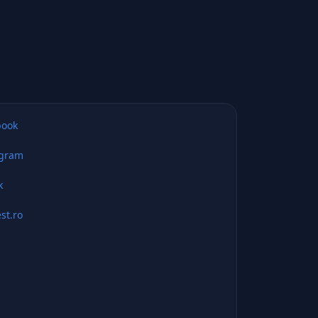
book
agram
k
st.ro