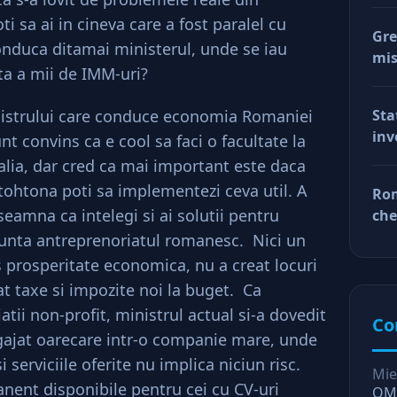
i sa ai in cineva care a fost paralel cu
Gre
onduca ditamai ministerul, unde se iau
mis
ta a mii de IMM-uri?
val
reg
istrului care conduce economia Romaniei
Sta
car
inv
unt convins ca e cool sa faci o facultate la
afa
Dup
talia, dar cred ca mai important este daca
doa
ohtona poti sa implementezi ceva util. A
Rom
fac
seamna ca intelegi si ai solutii pentru
che
tin
ră
unta antreprenoriatul romanesc. Nici un
ră
prosperitate economica, nu a creat locuri
t taxe si impozite noi la buget. Ca
tii non-profit, ministrul actual si-a dovedit
Co
ngajat oarecare intr-o companie mare, unde
 serviciile oferite nu implica niciun risc.
Mie
nent disponibile pentru cei cu CV-uri
OMV