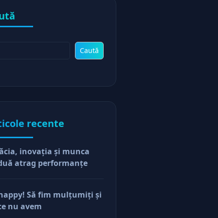
ută
Caută
ticole recente
ăcia, inovaţia şi munca
duă atrag performanţe
happy! Să fim mulţumiţi şi
ce nu avem