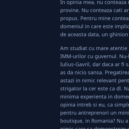
În opinia mea, nu conteaza 
provine. Nu conteaza cati ani
propus. Pentru mine conteaza
domeniul in care este implic
de aceasta data, un ghinion
Am studiat cu mare atentie C
IMM-urilor cu guvernul. Nu-
Iulius-Gavril, dar daca ar fi
as da nicio sansa. Pregatire
astazi in nimic relevant pen
strigator la cer este ca dl.
minima experienta in domeniu
opinia intreb si eu, ca simp
pentru antreprenori un mini
boutique, in Romania? Nu a a
nimic care sa demonstreze c