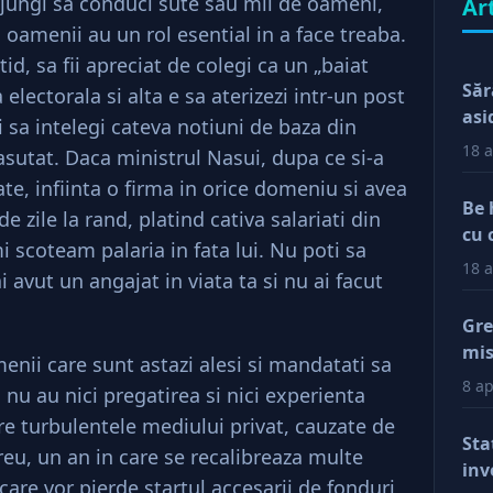
ajungi sa conduci sute sau mii de oameni,
Ar
u oamenii au un rol esential in a face treaba.
tid, sa fii apreciat de colegi ca un „baiat
Săr
electorala si alta e sa aterizezi intr-un post
asi
ni sa intelegi cateva notiuni de baza din
18 a
asutat. Daca ministrul Nasui, dupa ce si-a
ate, infiinta o firma in orice domeniu si avea
Be 
e zile la rand, platind cativa salariati din
cu 
mi scoteam palaria in fata lui. Nu poti sa
18 a
i avut un angajat in viata ta si nu ai facut
Gre
mis
nii care sunt astazi alesi si mandatati sa
val
8 ap
u au nici pregatirea si nici experienta
reg
re turbulentele mediului privat, cauzate de
car
Sta
u, un an in care se recalibreaza multe
afa
inv
care vor pierde startul accesarii de fonduri