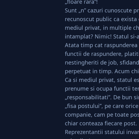
„floare rara”!
Sunt „n” cazuri cunoscute pr
recunoscut public ca exista g
mediul privat, in multiple c
intamplat? Nimic! Statul si-a 
Atata timp cat raspunderea 
functii de raspundere, platiti
nestingheriti de job, sfidand
perpetuat in timp. Acum ch
Ca si mediul privat, statul 
prenume si ocupa functii t
„responsabilitati”. De bun s
„fisa postului”, pe care oric
companie, cam pe toate postu
chiar conteaza fiecare post. 
Reprezentantii statului invart