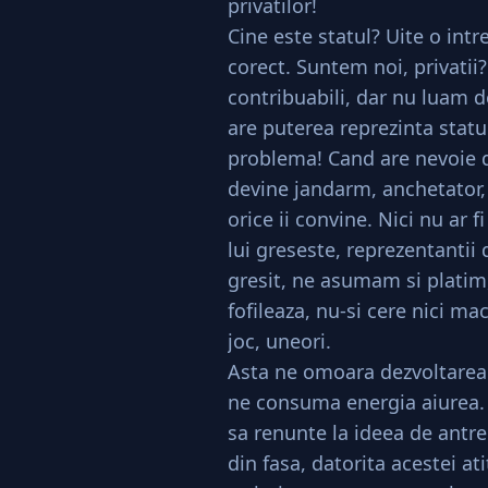
privatilor!
Cine este statul? Uite o int
corect. Suntem noi, privati
contribuabili, dar nu luam de
are puterea reprezinta statul
problema! Cand are nevoie de
devine jandarm, anchetator, p
orice ii convine. Nici nu ar
lui greseste, reprezentantii 
gresit, ne asumam si platim, 
fofileaza, nu-si cere nici mac
joc, uneori.
Asta ne omoara dezvoltarea 
ne consuma energia aiurea. L
sa renunte la ideea de antre
din fasa, datorita acestei at