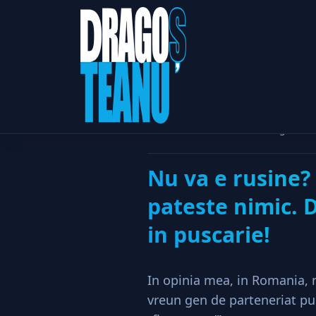
Home
Afaceri & Antrepreno
Nu va e rusine? Daca statul greseste
Nu va e rusine?
pateste nimic. D
in puscarie!
In opinia mea, in Romania, 
vreun gen de parteneriat pub