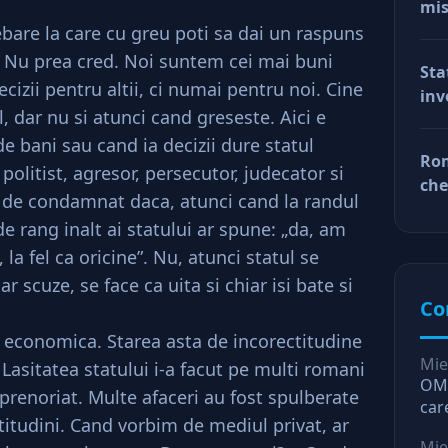
mis
val
rebare la care cu greu poti sa dai un raspuns
reg
i? Nu prea cred. Noi suntem cei mai buni
Sta
car
cizii pentru altii, ci numai pentru noi. Cine
inv
afa
, dar nu si atunci cand greseste. Aici e
Dup
 bani sau cand ia decizii dure statul
doa
Rom
fac
olitist, agresor, persecutor, judecator si
che
tin
 fi de condamnat daca, atunci cand la randul
ră
ră
de rang inalt ai statului ar spune: „da, am
la fel ca oricine”. Nu, atunci statul se
ar scuze, se face ca uita si chiar isi bate si
Co
economica. Starea asta de incorectitudine
Mie
asitatea statului i-a facut pe multi romani
OMV
prenoriat. Multe afaceri au fost spulberate
car
ititudini. Cand vorbim de mediul privat, ar
O l
Mie