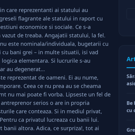
in care reprezentanti ai statului au
reseli flagrante ale statului in raport cu
hestiuni economice si sociale. Ce s-a
vazut de treaba. Angajatii statului, la fel.
nu este nominala/individuala, bugetarii cu
 cu bani grei – in multe situatii, isi vad
Ar
 logica elementara. Si lucrurile s-au
iar au degenerat…
Săr
este reprezentat de oameni. Ei au nume,
asi
emporare. Ceea ce nu prea au se cheama
imt nu mai poate fi vorba. Lipseste un fel de
e antreprenor serios o are in propria
Be 
cu 
rile care conteaza. Si in mediul privat,
Pentru ca privatul lucreaza cu banii lui.
 banii altora. Adica, ce surpriza!, tot ai
Gre