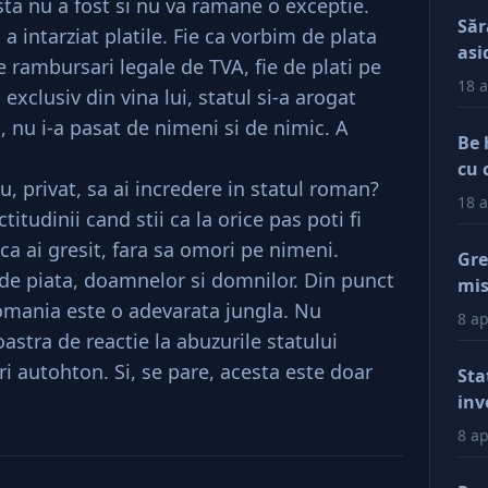
asta nu a fost si nu va ramane o exceptie.
Săr
a intarziat platile. Fie ca vorbim de plata
asi
e rambursari legale de TVA, fie de plati pe
18 a
 exclusiv din vina lui, statul si-a arogat
, nu i-a pasat de nimeni si de nimic. A
Be 
cu 
tu, privat, sa ai incredere in statul roman?
18 a
titudinii cand stii ca la orice pas poti fi
ca ai gresit, fara sa omori pe nimeni.
Gre
e piata, doamnelor si domnilor. Din punct
mis
omania este o adevarata jungla. Nu
val
8 ap
reg
oastra de reactie la abuzurile statului
car
i autohton. Si, se pare, acesta este doar
Sta
afa
inv
Dup
8 ap
doa
fac