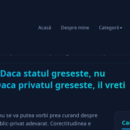
Acasă
Despre mine
Categorii
riat
, nu pateste nimic. Daca privatul greseste, il vreti in puscarie!
 Daca statul greseste, nu
aca privatul greseste, il vreti
nu se va putea vorbi prea curand despre
Ca
lic-privat adevarat. Corectitudinea e