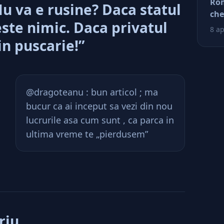
Rom
 va e rusine? Daca statul
tin
che
ră
ste nimic. Daca privatul
ră
8 ap
 in puscarie!”
@dragoteanu : bun articol ; ma
bucur ca ai inceput sa vezi din nou
lucrurile asa cum sunt , ca parca in
ultima vreme te „pierdusem”
riu