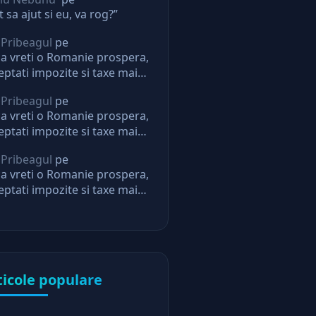
t sa ajut si eu, va rog?”
 Pribeagul
pe
a vreti o Romanie prospera,
eptati impozite si taxe mai
i. Daca nu, nu mai aveti
 Pribeagul
pe
eptari de la stat
a vreti o Romanie prospera,
eptati impozite si taxe mai
i. Daca nu, nu mai aveti
 Pribeagul
pe
eptari de la stat
a vreti o Romanie prospera,
eptati impozite si taxe mai
i. Daca nu, nu mai aveti
eptari de la stat
ticole populare