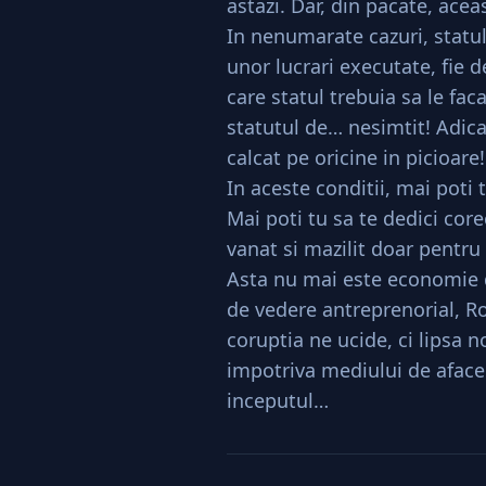
astazi. Dar, din pacate, ace
In nenumarate cazuri, statul 
unor lucrari executate, fie d
care statul trebuia sa le faca
statutul de… nesimtit! Adica
calcat pe oricine in picioare!
In aceste conditii, mai poti 
Mai poti tu sa te dedici corec
vanat si mazilit doar pentru 
Asta nu mai este economie d
de vedere antreprenorial, R
coruptia ne ucide, ci lipsa n
impotriva mediului de afacer
inceputul…