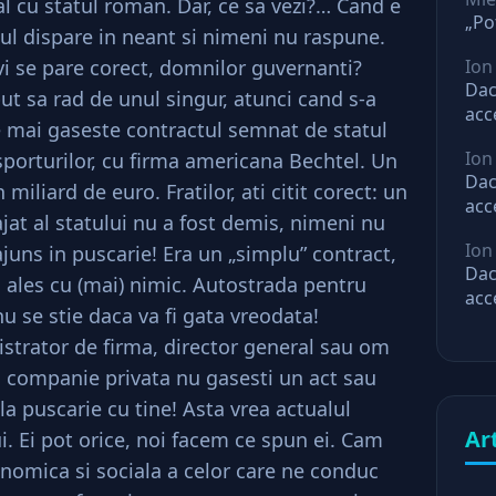
 cu statul roman. Dar, ce sa vezi?… Cand e
„Po
atul dispare in neant si nimeni nu raspune.
 vi se pare corect, domnilor guvernanti?
Ion
Dac
t sa rad de unul singur, atunci cand s-a
acc
se mai gaseste contractul semnat de statul
mar
Ion
sporturilor, cu firma americana Bechtel. Un
ast
Dac
miliard de euro. Fratilor, ati citit corect: un
acc
jat al statului nu a fost demis, nimeni nu
mar
Ion
juns in puscarie! Era un „simplu” contract,
ast
Dac
 ales cu (mai) nimic. Autostrada pentru
acc
u se stie daca va fi gata vreodata!
mar
istrator de firma, director general sau om
ast
o companie privata nu gasesti un act sau
 la puscarie cu tine! Asta vrea actualul
Ar
ui. Ei pot orice, noi facem ce spun ei. Cam
onomica si sociala a celor care ne conduc