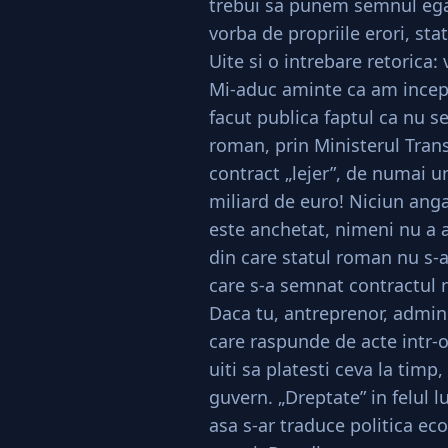
trebui sa punem semnul egal
vorba de propriile erori, st
Uite si o intrebare retorica:
Mi-aduc aminte ca am incepu
facut publica faptul ca nu 
roman, prin Ministerul Tran
contract „lejer”, de numai un 
miliard de euro! Niciun anga
este anchetat, nimeni nu a a
din care statul roman nu s-a
care s-a semnat contractul n
Daca tu, antreprenor, admin
care raspunde de acte intr-
uiti sa platesti ceva la timp,
guvern. „Dreptate” in felul l
asa s-ar traduce politica ec