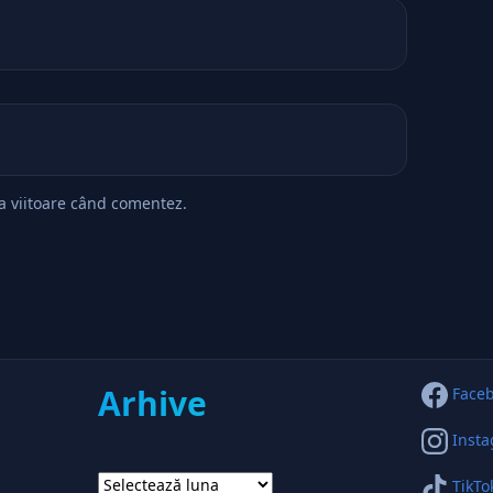
ta viitoare când comentez.
Arhive
Face
Inst
Arhive
TikTo