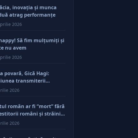
ăcia, inovaţia şi munca
duă atrag performanţe
prilie 2026
happy! Să fim mulţumiţi şi
ce nu avem
prilie 2026
a povară, Gică Hagi:
iunea transmiterii
orilor şi a mentalităţii o
rilie 2026
ăsim şi la antreprenorii
e vor să-și lase moştenire
tul român ar fi “mort” fără
cerile
estitorii români şi străini.
ă părerea mea, acum e
rilie 2026
r pe perfuzii şi încă nu
e diferenţa între cine îl