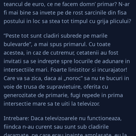
teancul de euro, ce ne facem domn’ primar? N-ar
fi mai bine sa invete pe de rost sarcinile din fisa
postului in loc sa stea tot timpul cu grija plicului?
”Peste tot sunt cladiri subrede pe marile
bulevarde”, a mai spus primarul. Cu toate
acestea, in caz de cutremur, cetatenii au fost
invitati sa se indrepte spre locurile de adunare in
intersectiile mari. Foarte linistitor si incurajator!
Care va sa zica, daca ai „noroc” sa nu te bucuri in
voie de trusa de supravietuire, oferita cu
generozitate de primarie, fugi repede in prima
intersectie mare sa te uiti la televizor.
Intrebare: Daca televizoarele nu functioneaza,
fiindca n-au curent sau sunt sub cladirile
daramate, pe care erau inainte amplasate, eu la