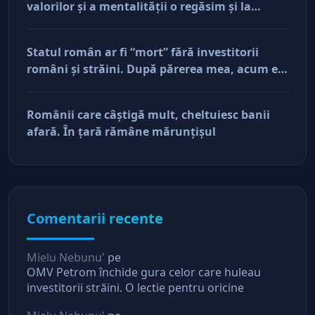
valorilor şi a mentalităţii o regăsim şi la
antreprenorii care vor să-și lase moştenire
afacerile
Statul român ar fi “mort” fără investitorii
români şi străini. După părerea mea, acum e
doar pe perfuzii şi încă nu face diferenţa între
cine îl tine în viaţă şi cine i-a făcut rău
Românii care câştigă mult, cheltuiesc banii
afară. În ţară rămâne mărunţişul
Comentarii recente
Mielu Nebunu'
pe
OMV Petrom închide gura celor care huleau
investitorii străini. O lectie pentru oricine