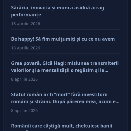
Sărăcia, inovaţia şi munca asiduă atrag
performanţe
18 aprilie 2026
Be happy! Să fim mulţumiţi şi cu ce nu avem
18 aprilie 2026
Grea povară, Gică Hagi: misiunea transmiterii
valorilor şi a mentalităţii o regăsim şi la
antreprenorii care vor să-și lase moştenire
8 aprilie 2026
afacerile
Statul român ar fi “mort” fără investitorii
români şi străini. După părerea mea, acum e
doar pe perfuzii şi încă nu face diferenţa între
8 aprilie 2026
cine îl tine în viaţă şi cine i-a făcut rău
Românii care câştigă mult, cheltuiesc banii