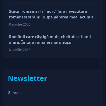
afacerile
Statul român ar fi “mort” fără investitorii
români şi străini. După părerea mea, acum e
doar pe perfuzii şi încă nu face diferenţa între
8 aprilie 2026
cine îl tine în viaţă şi cine i-a făcut rău
Românii care câştigă mult, cheltuiesc banii
afară. În ţară rămâne mărunţişul
8 aprilie 2026
Newsletter