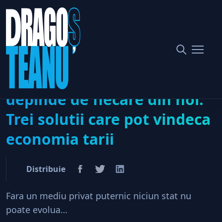
Home
Afaceri & Antreprenoriat
“Pacientul” Romania depinde de fiecare din noi. Trei solutii
care pot vindeca economia tarii
“Pacientul” Romania
depinde de fiecare din noi.
Trei solutii care pot vindeca
economia tarii
Distribuie
Fara un mediu privat puternic niciun stat nu
poate evolua…