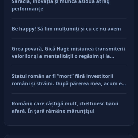
Sărăcia, inovaţia şi munca asiduă atrag
performanţe
Be happy! Să fim mulţumiţi şi cu ce nu avem
Grea povară, Gică Hagi: misiunea transmiterii
valorilor şi a mentalităţii o regăsim şi la
antreprenorii care vor să-și lase moştenire
afacerile
Statul român ar fi “mort” fără investitorii
români şi străini. După părerea mea, acum e
doar pe perfuzii şi încă nu face diferenţa între
cine îl tine în viaţă şi cine i-a făcut rău
Românii care câştigă mult, cheltuiesc banii
afară. În ţară rămâne mărunţişul