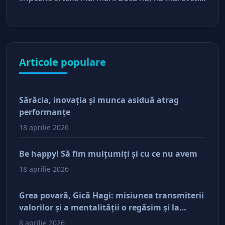
asteptari de la stat
Articole populare
Sărăcia, inovaţia şi munca asiduă atrag
performanţe
18 aprilie 2026
Be happy! Să fim mulţumiţi şi cu ce nu avem
18 aprilie 2026
Grea povară, Gică Hagi: misiunea transmiterii
valorilor şi a mentalităţii o regăsim şi la
antreprenorii care vor să-și lase moştenire
8 aprilie 2026