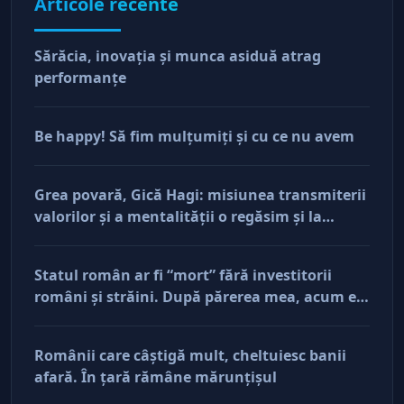
Articole recente
Sărăcia, inovaţia şi munca asiduă atrag
performanţe
Be happy! Să fim mulţumiţi şi cu ce nu avem
Grea povară, Gică Hagi: misiunea transmiterii
valorilor şi a mentalităţii o regăsim şi la
antreprenorii care vor să-și lase moştenire
afacerile
Statul român ar fi “mort” fără investitorii
români şi străini. După părerea mea, acum e
doar pe perfuzii şi încă nu face diferenţa între
cine îl tine în viaţă şi cine i-a făcut rău
Românii care câştigă mult, cheltuiesc banii
afară. În ţară rămâne mărunţişul