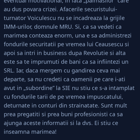
eventual motivational, in fata „palmasilor” care
au dus povara crizei. Afacerile securistului-
turnator Voiculescu nu se incadreaza la grijile
IMM-urilor, domnule MRU. Si, ca sa vedeti ca
marimea conteaza enorm, una e sa administrezi
fondurile securitatii pe vremea lui Ceausescu si
apoi sa intri in business dupa Revolutie si alta
este sa te imprumuti de bani ca sa infiintezi un
SRL. Iar, daca mergem cu gandirea ceva mai
departe, sa nu credeti ca oamenii pe care i-ati
avut in „subordine” la SIE nu stiu ce s-a intamplat
cu fondurile tarii de pe vremea impuscatului,
deturnate in conturi din strainatate. Sunt mult
prea pregatiti si prea buni profesionisti ca sa
ajunga aceste informatii si la dvs. Ei stiu ce
inseamna marimea!