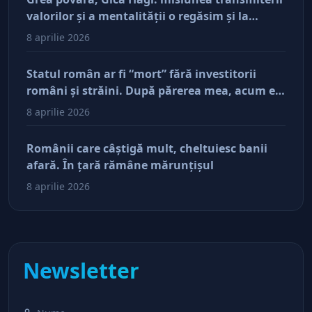
valorilor şi a mentalităţii o regăsim şi la
antreprenorii care vor să-și lase moştenire
8 aprilie 2026
afacerile
Statul român ar fi “mort” fără investitorii
români şi străini. După părerea mea, acum e
doar pe perfuzii şi încă nu face diferenţa între
8 aprilie 2026
cine îl tine în viaţă şi cine i-a făcut rău
Românii care câştigă mult, cheltuiesc banii
afară. În ţară rămâne mărunţişul
8 aprilie 2026
Newsletter