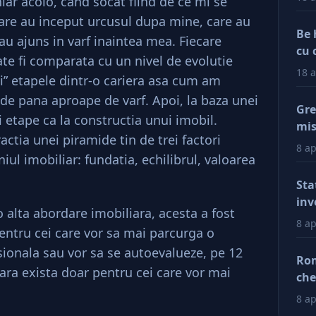
ar acolo, cand socat fiind de ce mi se
re au inceput urcusul dupa mine, care au
Be 
au ajuns in varf inaintea mea. Fiecare
cu 
te fi comparata cu un nivel de evolutie
18 a
zi” etapele dintr-o cariera asa cum am
de pana aproape de varf. Apoi, la baza unei
Gre
 etape ca la constructia unui imobil.
mis
actia unei piramide tin de trei factori
val
8 ap
niul imobiliar: fundatia, echilibrul, valoarea
reg
car
Sta
afa
inv
o alta abordare imobiliara, acesta a fost
Dup
8 ap
entru cei care vor sa mai parcurga o
doa
esionala sau vor sa se autoevalueze, pe 12
fac
Rom
tin
ara exista doar pentru cei care vor mai
che
ră
ră
8 ap