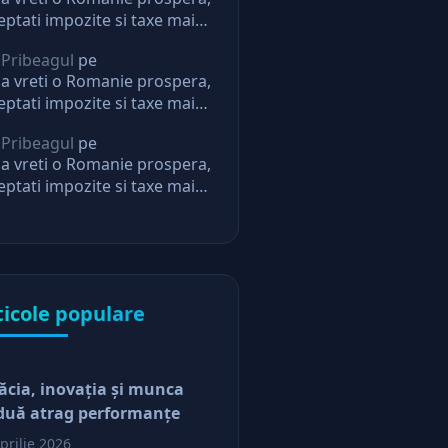
eptati impozite si taxe mai
i. Daca nu, nu mai aveti
 Pribeagul
pe
eptari de la stat
a vreti o Romanie prospera,
eptati impozite si taxe mai
i. Daca nu, nu mai aveti
 Pribeagul
pe
eptari de la stat
a vreti o Romanie prospera,
eptati impozite si taxe mai
i. Daca nu, nu mai aveti
eptari de la stat
ticole populare
ăcia, inovaţia şi munca
duă atrag performanţe
prilie 2026