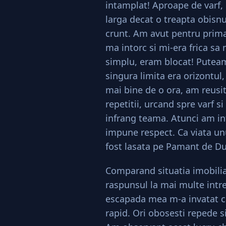
intamplat! Aproape de varf,
larga decat o treapta obisnu
crunt. Am avut pentru prima
ma intorc si mi-era frica sa
simplu, eram blocat! Putea
singura limita era orizontul
mai bine de o ora, am reusi
repetitii, urcand spre varf 
infrang teama. Atunci am int
impune respect. Ca viata un
fost lasata pe Pamant de Du
Comparand situatia imobilia
raspunsul la mai multe intre
escapada mea m-a invatat ca
rapid. Ori obosesti repede si 