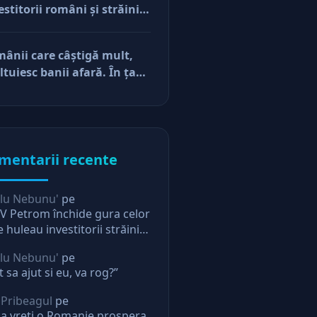
estitorii români şi străini.
cerile
ă părerea mea, acum e
r pe perfuzii şi încă nu
ânii care câştigă mult,
e diferenţa între cine îl
ltuiesc banii afară. În ţară
e în viaţă şi cine i-a făcut
mâne mărunţişul
u
mentarii recente
lu Nebunu'
pe
 Petrom închide gura celor
e huleau investitorii străini.
ectie pentru oricine
lu Nebunu'
pe
t sa ajut si eu, va rog?”
 Pribeagul
pe
a vreti o Romanie prospera,