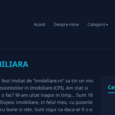
Acasă
Despre mine
Categorii
IDA IMOBILIARA
ILIARA
ost invitat de “imobiliare.ro” sa tin un mic
Ca
esionistilor in Imobiliare (CPI). Am stat si
o fac? M-am uitat inapoi in timp… Sunt 18
lujesc imobiliare, in felul meu, cu puterile
cu bune si rele. Sunt sigur ca daca-ar fi s-o