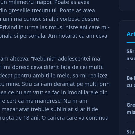
 un milimetru inapoi. Poate as avea
din greselile trecutului. Poate as avea
m unii ma cunosc si altii vorbesc despre
rivind in urma las totusi niste ani care mi-
Ar
onala si personala. Am hotarat ca am ceva
Săr
eam altceva. “Nebunia” adolescentei ma
asi
imi doresc ceva diferit fata de cei multi.
decat pentru ambitiile mele, sa-mi realizez
Be 
cu mine. Stiu ca i-am deranjat pe multi prin
cu 
ea ce nu am vrut sa fac in imobiliarele din
u e cert ca ma mandresc! Nu m-am
Gre
 macar atat trebuie subliniat si ar fi de
mis
rupta de 18 ani. O cariera care va continua
val
reg
Sta
car