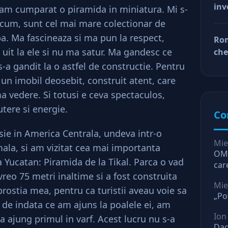
inv
 am cumparat o piramida in miniatura. Mi s-
afa
Dup
cum, sunt cel mai mare colectionar de
doa
a. Ma fascineaza si ma pun la respect,
Rom
fac
 uit la ele si nu ma satur. Ma gandesc ce
che
tin
ră
s-a gandit la o astfel de constructie. Pentru
ră
 un imobil deosebit, construit atent, care
 vedere. Si totusi e ceva spectaculos,
utere si energie.
Co
sie in America Centrala, undeva intr-o
Mie
ala, si am vizitat cea mai importanta
OMV
 Yucatan: Piramida de la Tikal. Parca o vad
car
 vreo 75 metri inaltime si a fost construita
O l
Mie
rostia mea, pentru ca turistii aveau voie sa
„Po
, de indata ce am ajuns la poalele ei, am
Ion
a ajung primul in varf. Acest lucru nu s-a
Dac