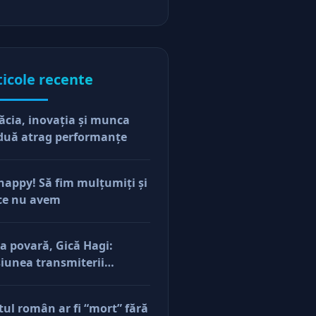
ticole recente
ăcia, inovaţia şi munca
duă atrag performanţe
happy! Să fim mulţumiţi şi
ce nu avem
a povară, Gică Hagi:
iunea transmiterii
orilor şi a mentalităţii o
ăsim şi la antreprenorii
tul român ar fi “mort” fără
e vor să-și lase moştenire