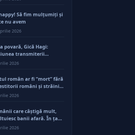
happy! Să fim mulţumiţi şi
ce nu avem
prilie 2026
a povară, Gică Hagi:
iunea transmiterii
orilor şi a mentalităţii o
rilie 2026
ăsim şi la antreprenorii
e vor să-și lase moştenire
tul român ar fi “mort” fără
cerile
estitorii români şi străini.
ă părerea mea, acum e
rilie 2026
r pe perfuzii şi încă nu
e diferenţa între cine îl
ânii care câştigă mult,
e în viaţă şi cine i-a făcut
ltuiesc banii afară. În ţară
u
mâne mărunţişul
rilie 2026