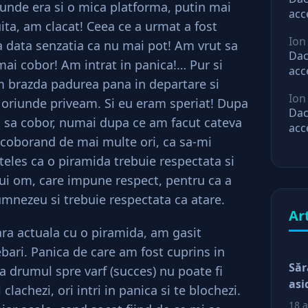
 unde era si o mica platforma, putin mai
acc
ita, am clacat! Ceea ce a urmat a fost
mar
Ion
ast
 data senzatia ca nu mai pot! Am vrut sa
Dac
 mai cobor! Am intrat in panica!… Pur si
acc
m brazda padurea pana in departare si
mar
Ion
ast
, oriunde priveam. Si eu eram speriat! Dupa
Dac
t sa cobor, numai dupa ce am facut cateva
acc
si coborand de mai multe ori, ca sa-mi
mar
ast
eles ca o piramida trebuie respectata si
ui om, care impune respect, pentru ca a
mnezeu si trebuie respectata ca atare.
Ar
ra actuala cu o piramida, am gasit
bari. Panica de care am fost cuprins in
Săr
 drumul spre varf (succes) nu poate fi
asi
clachezi, ori intri in panica si te blochezi.
18 a