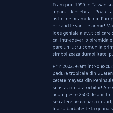
Eram prin 1999 in Taiwan si
a parut deosebita… Poate, a
astfel de piramide din Europ
oricand le vad. Le admir! Ma
idee geniala a avut cel care 
ca, intr-adevar, o piramida e
pare un lucru comun la prima
simbolizeaza durabilitate, p
Prin 2002, eram intr-o excur
padure tropicala din Guatem
cetate mayasa din Peninsula
si astazi in fata ochilor! Are
acum peste 2500 de ani. In p
se catere pe ea pana in varf
luat-o barbateste la goana s