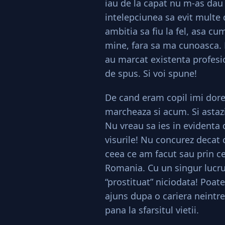
iau de la capat nu m-as dau
intelepciunea sa evit multe 
ambitia sa fiu la fel, asa cu
mine, fara sa ma cunoasca. P
au marcat existenta profesi
de spus. Si voi spune!
De cand eram copil imi dor
marcheaza si acum. Si astazi 
Nu vreau sa ies in evidenta 
visurile! Nu concurez decat 
ceea ce am facut sau prin ce
Romania. Cu un singur lucr
“prostituat” niciodata! Poate
ajuns dupa o cariera neintre
pana la sfarsitul vietii.