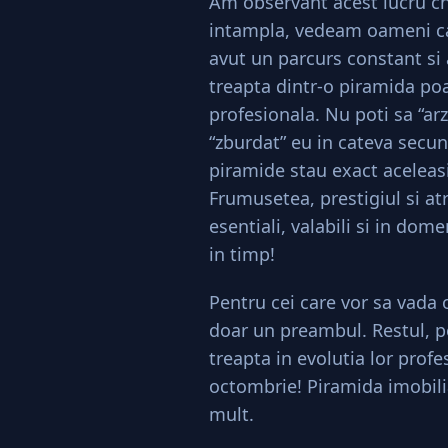
Am observant acest lucru chi
intampla, vedeam oameni ca
avut un parcurs constant si 
treapta dintr-o piramida poa
profesionala. Nu poti sa “ar
“zburdat” eu in cateva secun
piramide stau exact aceleasi
Frumusetea, prestigiul si atr
esentiali, valabili si in dome
in timp!
Pentru cei care vor sa vada 
doar un preambul. Restul, p
treapta in evolutia lor prof
octombrie! Piramida imobili
mult.