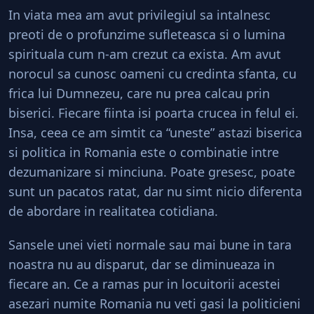
In viata mea am avut privilegiul sa intalnesc
preoti de o profunzime sufleteasca si o lumina
spirituala cum n-am crezut ca exista. Am avut
norocul sa cunosc oameni cu credinta sfanta, cu
frica lui Dumnezeu, care nu prea calcau prin
biserici. Fiecare fiinta isi poarta crucea in felul ei.
Insa, ceea ce am simtit ca “uneste” astazi biserica
si politica in Romania este o combinatie intre
dezumanizare si minciuna. Poate gresesc, poate
sunt un pacatos ratat, dar nu simt nicio diferenta
de abordare in realitatea cotidiana.
Sansele unei vieti normale sau mai bune in tara
noastra nu au disparut, dar se diminueaza in
fiecare an. Ce a ramas pur in locuitorii acestei
asezari numite Romania nu veti gasi la politicieni