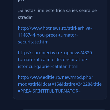
„Si astazi imi este frica sa ies seara pe
strada”
http://www.hotnews.ro/stiri-arhiva-
1146744-nou-preot-turnator-
securitate.htm
http://ziarobiectiv.ro/topnews/4320-
turnatorul-calinic-deconspirat-de-
istoricul-gabriel-catalan.html
http://www.editie.ro/new/mod.php?
mod=stiri&idcat=15&idstire=34228&title
=PREA-SFINTITUL-TURNATOR–