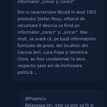
informator „sincer şi corect”
Într-o caracterizare făcută în anul 1953
preotului Ştefan Roşu, ofiţerul de
securitate îl descria ca fiind un
informator „corect” şi „sincer”. Mai
mult, se arată că, pe bază informaţiilor
furnizate de preot, doi localnici din
Cacova Ierii, Luca Popa şi Veronica
Chira, au fost condamnaţi la zece,
respectiv şase ani de închisoare
politică. „
@Popescu
Relaxeaza-te!…Vezi ca poti sa fii si