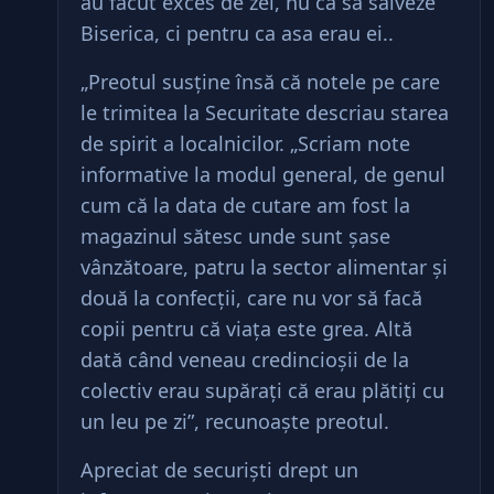
au facut exces de zel, nu ca sa salveze
Biserica, ci pentru ca asa erau ei..
„Preotul susţine însă că notele pe care
le trimitea la Securitate descriau starea
de spirit a localnicilor. „Scriam note
informative la modul general, de genul
cum că la data de cutare am fost la
magazinul sătesc unde sunt şase
vânzătoare, patru la sector alimentar şi
două la confecţii, care nu vor să facă
copii pentru că viaţa este grea. Altă
dată când veneau credincioşii de la
colectiv erau supăraţi că erau plătiţi cu
un leu pe zi”, recunoaşte preotul.
Apreciat de securişti drept un