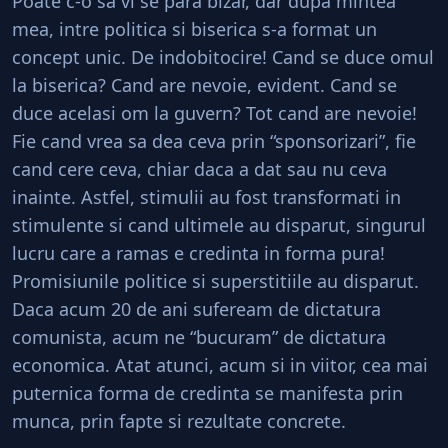
Poate c-o sa vi se para bizar, dar dupa mintea
mea, intre politica si biserica s-a format un
concept unic. De indobitocire! Cand se duce omul
la biserica? Cand are nevoie, evident. Cand se
duce acelasi om la guvern? Tot cand are nevoie!
Fie cand vrea sa dea ceva prin “sponsorizari”, fie
cand cere ceva, chiar daca a dat sau nu ceva
inainte. Astfel, stimulii au fost transformati in
stimulente si cand ultimele au disparut, singurul
lucru care a ramas e credinta in forma pura!
Promisiunile politice si superstitiile au disparut.
Daca acum 20 de ani sufeream de dictatura
comunista, acum ne “bucuram” de dictatura
economica. Atat atunci, acum si in viitor, cea mai
puternica forma de credinta se manifesta prin
munca, prin fapte si rezultate concrete.