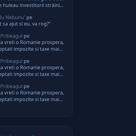
e huleau investitorii străini.
ectie pentru oricine
lu Nebunu'
pe
t sa ajut si eu, va rog?”
 Pribeagul
pe
a vreti o Romanie prospera,
eptati impozite si taxe mai
i. Daca nu, nu mai aveti
 Pribeagul
pe
eptari de la stat
a vreti o Romanie prospera,
eptati impozite si taxe mai
i. Daca nu, nu mai aveti
 Pribeagul
pe
eptari de la stat
a vreti o Romanie prospera,
eptati impozite si taxe mai
i. Daca nu, nu mai aveti
eptari de la stat