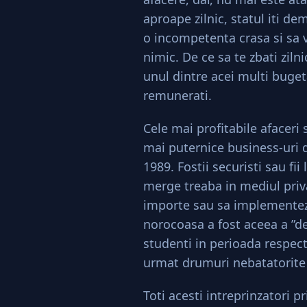
aproape zilnic, statul iti de
o incompetenta crasa si sa 
nimic. De ce sa te zbati zilni
unul dintre acei multi bugeta
remunerati.
Cele mai profitabile afaceri 
mai puternice business-uri d
1989. Fostii securisti sau fii
merge treaba in mediul priva
importe sau sa implementeze
norocoasa a fost aceea a ”dec
studenti in perioada respecti
urmat drumuri nebatatorite
Toti acesti intreprinzatori p