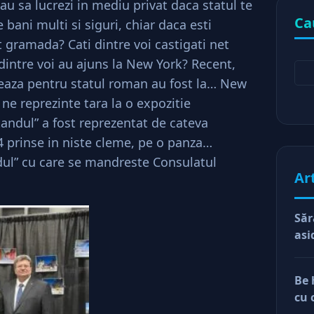
au sa lucrezi in mediu privat daca statul te
Ca
 bani multi si siguri, chiar daca esti
 gramada? Cati dintre voi castigati net
dintre voi au ajuns la New York? Recent,
reaza pentru statul roman au fost la… New
a ne reprezinte tara la o expozitie
tandul” a fost reprezentat de cateva
A4 prinse in niste cleme, pe o panza…
ndul” cu care se mandreste Consulatul
Ar
Săr
asi
Be 
cu 