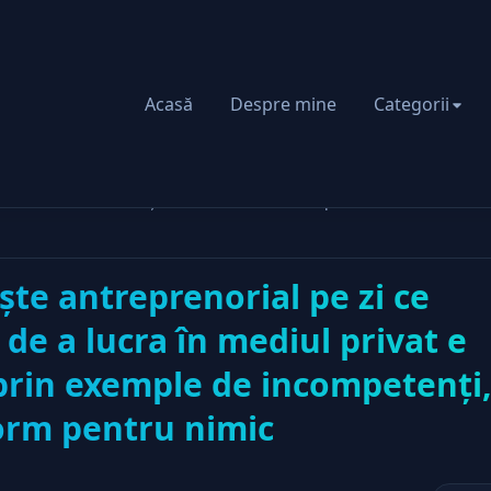
Acasă
Despre mine
Categorii
 zi ce trece. Motivaţia de a lucra în mediul privat e strivită de st
te antreprenorial pe zi ce
 de a lucra în mediul privat e
t prin exemple de incompetenţi
orm pentru nimic