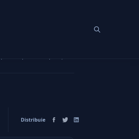
at prin exemple de incompetenţi,
,
Distribuie