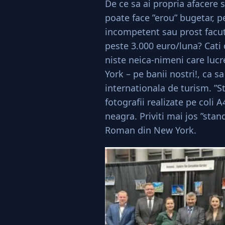
De ce sa ai propria afacere s
poate face ”erou” bugetar, pe
incompetent sau prost facut
peste 3.000 euro/luna? Cati 
niste neica-nimeni care luc
York – pe banii nostri!, ca s
internationala de turism. ”S
fotografii realizate pe coli 
neagra. Priviti mai jos ”sta
Roman din New York.