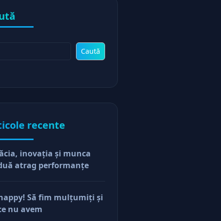
ută
Caută
ticole recente
ăcia, inovaţia şi munca
duă atrag performanţe
happy! Să fim mulţumiţi şi
ce nu avem