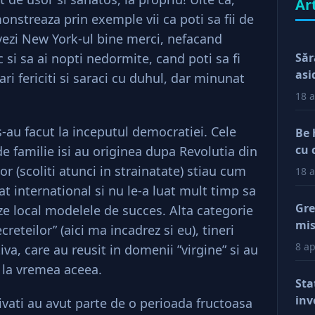
Ar
monstreaza prin exemple vii ca poti sa fii de
vezi New York-ul bine merci, nefacand
c si sa ai nopti nedormite, cand poti sa fi
Săr
asi
ri fericiti si saraci cu duhul, dar minunat
18 a
s-au facut la inceputul democratiei. Cele
Be 
cu 
e familie isi au originea dupa Revolutia din
 lor (scoliti atunci in strainatate) stiau cum
18 a
t international si nu le-a luat mult timp sa
Gre
 local modelele de succes. Alta categorie
mis
reteilor” (aici ma incadrez si eu), tineri
val
8 ap
va, care au reusit in domenii ”virgine” si au
reg
 la vremea aceea.
car
Sta
afa
inv
rivati au avut parte de o perioada fructoasa