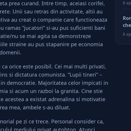
Dup
eta prea curand. Intre timp, aceiasi corifei,
8 ap
doa
ete. Unii sau retras din activitate, altii au
fac
Rom
ativa au creat o companie care functioneaza
tin
che
au ramas ”jucatori” si-au pus suficienti bani
ră
ră
8 ap
vatie/nu se mai agita sa demonstreze
niile straine au pus stapanire pe economia
 domenii.
a orice este posibil. Cei mai multi privati,
ins si dictatura comunista. ”Lupii tineri” –
 in democratie. Majoritatea celor impicati in
ia si acum un razboi la granita. Cine stie
e acestea a existat adrenalina si motivatie
rea mea, ambele s-au diluat.
rial pe zi ce trece. Personal consider ca,
eculul mediului privat autohton. Atunci