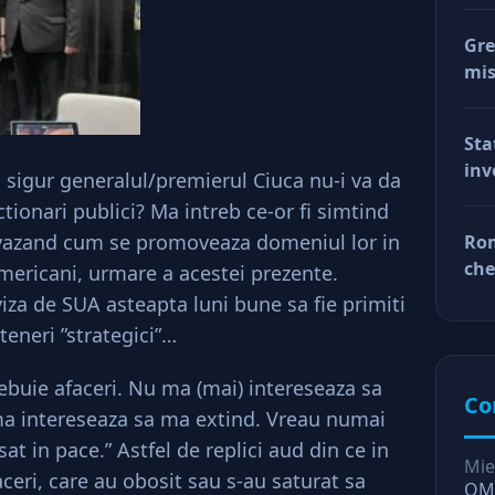
Gre
mis
val
reg
Sta
car
inv
afa
 sigur generalul/premierul Ciuca nu-i va da
Dup
nctionari publici? Ma intreb ce-or fi simtind
doa
, vazand cum se promoveaza domeniul lor in
Rom
fac
che
mericani, urmare a acestei prezente.
tin
ră
iza de SUA asteapta luni bune sa fie primiti
ră
teneri ”strategici”…
ebuie afaceri. Nu ma (mai) intereseaza sa
Co
ma intereseaza sa ma extind. Vreau numai
sat in pace.” Astfel de replici aud din ce in
Mie
ceri, care au obosit sau s-au saturat sa
OMV