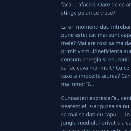
faca … afaceri. Oare de ce am
stinge pe an ce trece?
La un momend dat, intrebare
pune este: cat mai sunt capa
mele? Mai are rost sa ma da
primitivismul/ineficienta au
consum energia si neuronii 
sa fac ceva mai mult? Cu ce 
taxe si impozite aiurea? Can
ma ”omor”?…
Cunoasteti expresia:”eu cent
neatentie!, s-ar putea sa nu m
sa mai sa dati cu capul…. In
jungla mediului privat s-a ca
afacere, dar, nu mai este ata