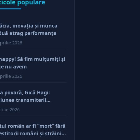
ticole populare
ăcia, inovaţia şi munca
duă atrag performanţe
prilie 2026
happy! Să fim mulţumiţi şi
ce nu avem
prilie 2026
a povară, Gică Hagi:
iunea transmiterii
orilor şi a mentalităţii o
rilie 2026
ăsim şi la antreprenorii
e vor să-și lase moştenire
tul român ar fi “mort” fără
cerile
estitorii români şi străini.