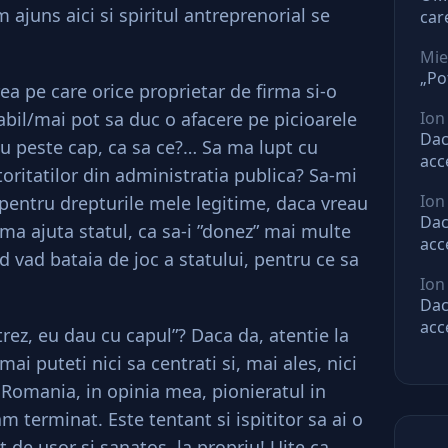
 ajuns aici si spiritul antreprenorial se
car
O l
Mie
„Po
a pe care orice proprietar de firma si-o
bil/mai pot sa duc o afacere pe picioarele
Ion
Dac
u peste cap, ca sa ce?… Sa ma lupt cu
acc
toritatilor din administratia publica? Sa-mi
mar
Ion
pentru drepturile mele legitime, daca vreau
ast
Dac
ma ajuta statul, ca sa-i ”donez” mai multe
acc
d vad bataia de joc a statului, pentru ce sa
mar
Ion
ast
Dac
acc
rez, eu dau cu capul”? Daca da, atentie la
mar
ai puteti nici sa centrati si, mai ales, nici
ast
 Romania, in opinia mea, pionieratul in
m terminat. Este tentant si ispititor sa ai o
t de usor si sanatos, la propriu! Uite ca,