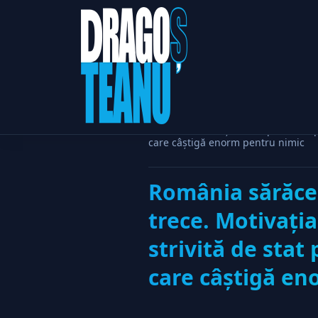
Home
Politic
România sărăceşte antreprenorial pe
care câştigă enorm pentru nimic
România sărăceş
trece. Motivaţia
strivită de sta
care câştigă en