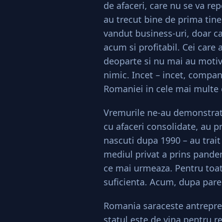
de afaceri, care nu se va rep
au trecut bine de prima tiner
vandut business-uri, doar c
acum si profitabil. Cei care 
deoparte si nu mai au moti
nimic. Incet – incet, compa
Romaniei in cele mai multe
Vremurile ne-au demonstrat c
cu afaceri consolidate, au pr
nascuti dupa 1990 – au trait
mediul privat a prins pandem
ce mai urmeaza. Pentru toat
suficienta. Acum, dupa pare
Romania saraceste antrepreno
statul este de vina pentru r