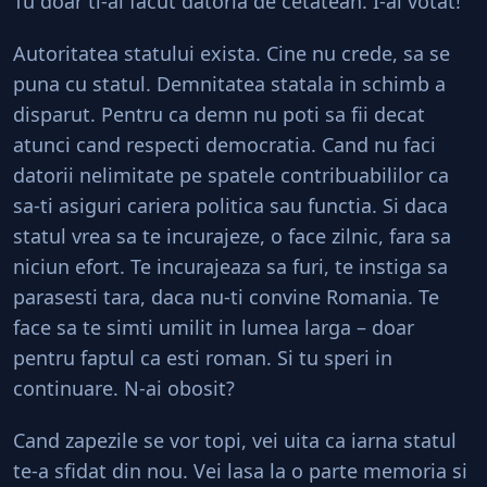
Tu doar ti-ai facut datoria de cetatean. I-ai votat!
Autoritatea statului exista. Cine nu crede, sa se
puna cu statul. Demnitatea statala in schimb a
disparut. Pentru ca demn nu poti sa fii decat
atunci cand respecti democratia. Cand nu faci
datorii nelimitate pe spatele contribuabililor ca
sa-ti asiguri cariera politica sau functia. Si daca
statul vrea sa te incurajeze, o face zilnic, fara sa
niciun efort. Te incurajeaza sa furi, te instiga sa
parasesti tara, daca nu-ti convine Romania. Te
face sa te simti umilit in lumea larga – doar
pentru faptul ca esti roman. Si tu speri in
continuare. N-ai obosit?
Cand zapezile se vor topi, vei uita ca iarna statul
te-a sfidat din nou. Vei lasa la o parte memoria si