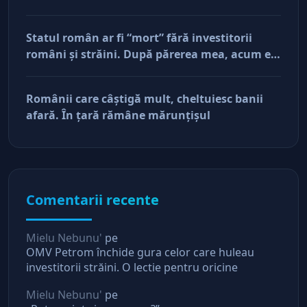
antreprenorii care vor să-și lase moştenire
afacerile
Statul român ar fi “mort” fără investitorii
români şi străini. După părerea mea, acum e
doar pe perfuzii şi încă nu face diferenţa între
cine îl tine în viaţă şi cine i-a făcut rău
Românii care câştigă mult, cheltuiesc banii
afară. În ţară rămâne mărunţişul
Comentarii recente
Mielu Nebunu'
pe
OMV Petrom închide gura celor care huleau
investitorii străini. O lectie pentru oricine
Mielu Nebunu'
pe