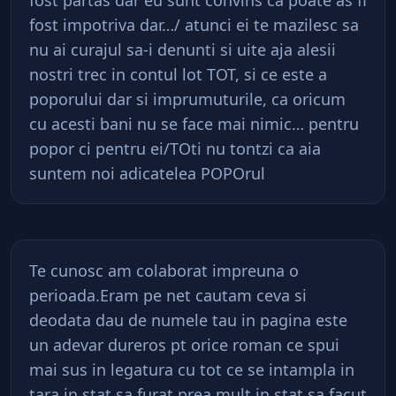
fost partas dar eu sunt convins ca poate as fi
fost impotriva dar…/ atunci ei te mazilesc sa
nu ai curajul sa-i denunti si uite aja alesii
nostri trec in contul lot TOT, si ce este a
poporului dar si imprumuturile, ca oricum
cu acesti bani nu se face mai nimic… pentru
popor ci pentru ei/TOti nu tontzi ca aia
suntem noi adicatelea POPOrul
Te cunosc am colaborat impreuna o
perioada.Eram pe net cautam ceva si
deodata dau de numele tau in pagina este
un adevar dureros pt orice roman ce spui
mai sus in legatura cu tot ce se intampla in
tara in stat sa furat prea mult in stat sa facut