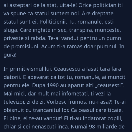
ai asteptari de la stat, uita-le! Orice politician iti
va spune ca statul suntem noi. Are dreptate,
statul sunt ei. Politicienii. Tu, romanule, esti
sluga. Care inghite in sec, transpira, munceste,
priveste si rabda. Te-ai vandut pentru un pumn
de promisiuni. Acum ti-a ramas doar pumnul. In
gura!
In primitivismul lui, Ceausescu a lasat tara fara
datorii. E adevarat ca tot tu, romanule, ai muncit
pentru ele. Dupa 1990 au aparut alti „ceausesti”.
Mai mici, dar mult mai infometati. Ii vezi la
televizor, zi de zi. Vorbesc frumos, nu-i asa?! Te-ai
obisnuit cu trancanitul lor. Ca ceasul care ticaie.
Ei bine, ei te-au vandut! Ei ti-au indatorat copiii,
chiar si cei nenascuti inca. Numai 98 miliarde de