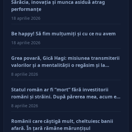
Sărăcia, inovaţia şi munca asiduă atrag
performanţe
18 aprilie 2026
Be happy! Să fim mulţumiţi şi cu ce nu avem
18 aprilie 2026
Grea povară, Gică Hagi: misiunea transmiterii
valorilor şi a mentalităţii o regăsim şi la
antreprenorii care vor să-și lase moştenire
8 aprilie 2026
afacerile
Statul român ar fi “mort” fără investitorii
români şi străini. După părerea mea, acum e
doar pe perfuzii şi încă nu face diferenţa între
8 aprilie 2026
cine îl tine în viaţă şi cine i-a făcut rău
Românii care câştigă mult, cheltuiesc banii
afară. În ţară rămâne mărunţişul