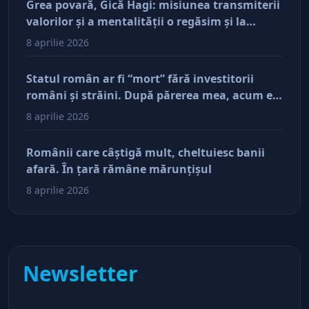
Grea povară, Gică Hagi: misiunea transmiterii
valorilor şi a mentalităţii o regăsim şi la
antreprenorii care vor să-și lase moştenire
8 aprilie 2026
afacerile
Statul român ar fi “mort” fără investitorii
români şi străini. După părerea mea, acum e
doar pe perfuzii şi încă nu face diferenţa între
8 aprilie 2026
cine îl tine în viaţă şi cine i-a făcut rău
Românii care câştigă mult, cheltuiesc banii
afară. În ţară rămâne mărunţişul
8 aprilie 2026
Newsletter