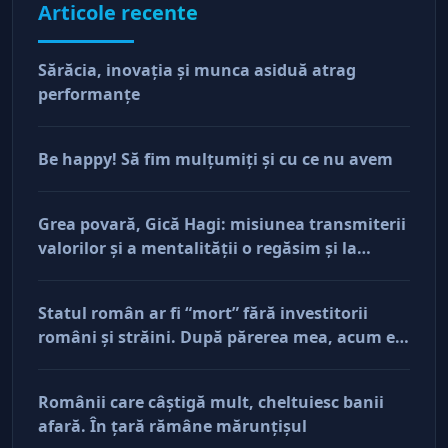
Articole recente
Sărăcia, inovaţia şi munca asiduă atrag
performanţe
Be happy! Să fim mulţumiţi şi cu ce nu avem
Grea povară, Gică Hagi: misiunea transmiterii
valorilor şi a mentalităţii o regăsim şi la
antreprenorii care vor să-și lase moştenire
afacerile
Statul român ar fi “mort” fără investitorii
români şi străini. După părerea mea, acum e
doar pe perfuzii şi încă nu face diferenţa între
cine îl tine în viaţă şi cine i-a făcut rău
Românii care câştigă mult, cheltuiesc banii
afară. În ţară rămâne mărunţişul