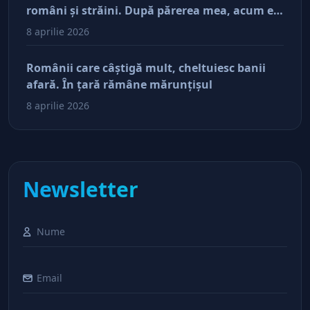
români şi străini. După părerea mea, acum e
doar pe perfuzii şi încă nu face diferenţa între
8 aprilie 2026
cine îl tine în viaţă şi cine i-a făcut rău
Românii care câştigă mult, cheltuiesc banii
afară. În ţară rămâne mărunţişul
8 aprilie 2026
Newsletter