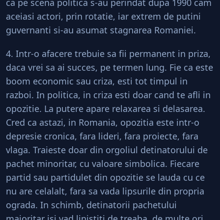
ca pe scena politica s-au perindat dupa 1990 cam
aceiasi actori, prin rotatie, iar extrem de putini
guvernanti si-au asumat stagnarea Romaniei.
4. Intr-o afacere trebuie sa fii permanent in priza,
daca vrei sa ai succes, pe termen lung. Fie ca este
boom economic sau criza, esti tot timpul in
razboi. In politica, in criza esti doar cand te afli in
opozitie. La putere apare relaxarea si delasarea.
Cred ca astazi, in Romania, opozitia este intr-o
depresie cronica, fara lideri, fara proiecte, fara
vlaga. Traieste doar din orgoliul detinatorului de
pachet minoritar, cu valoare simbolica. Fiecare
partid sau partidulet din opozitie se lauda cu ce
nu are celalalt, fara sa vada lipsurile din propria
ograda. In schimb, detinatorii pachetului
majoritar isi vad linistiti de treaba, de multe ori