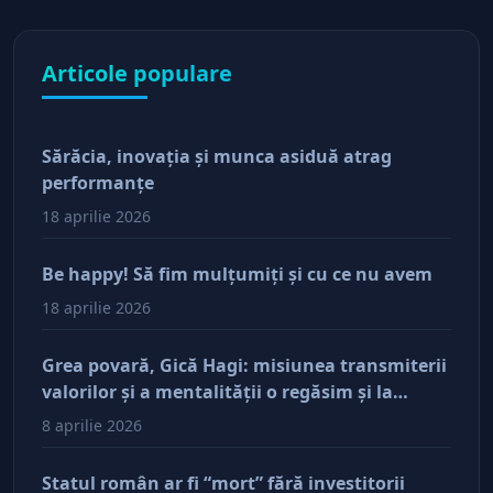
Articole populare
Sărăcia, inovaţia şi munca asiduă atrag
performanţe
18 aprilie 2026
Be happy! Să fim mulţumiţi şi cu ce nu avem
18 aprilie 2026
Grea povară, Gică Hagi: misiunea transmiterii
valorilor şi a mentalităţii o regăsim şi la
antreprenorii care vor să-și lase moştenire
8 aprilie 2026
afacerile
Statul român ar fi “mort” fără investitorii