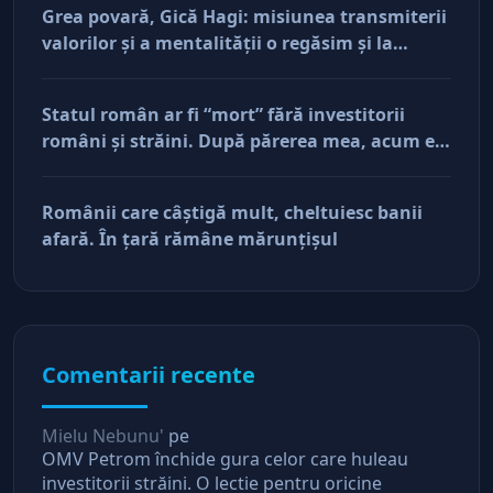
Grea povară, Gică Hagi: misiunea transmiterii
valorilor şi a mentalităţii o regăsim şi la
antreprenorii care vor să-și lase moştenire
afacerile
Statul român ar fi “mort” fără investitorii
români şi străini. După părerea mea, acum e
doar pe perfuzii şi încă nu face diferenţa între
cine îl tine în viaţă şi cine i-a făcut rău
Românii care câştigă mult, cheltuiesc banii
afară. În ţară rămâne mărunţişul
Comentarii recente
Mielu Nebunu'
pe
OMV Petrom închide gura celor care huleau
investitorii străini. O lectie pentru oricine