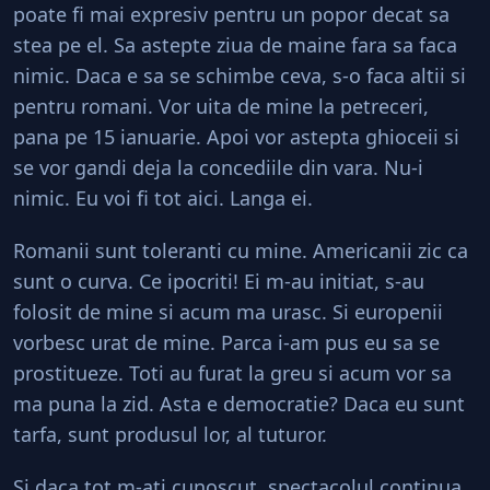
poate fi mai expresiv pentru un popor decat sa
stea pe el. Sa astepte ziua de maine fara sa faca
nimic. Daca e sa se schimbe ceva, s-o faca altii si
pentru romani. Vor uita de mine la petreceri,
pana pe 15 ianuarie. Apoi vor astepta ghioceii si
se vor gandi deja la concediile din vara. Nu-i
nimic. Eu voi fi tot aici. Langa ei.
Romanii sunt toleranti cu mine. Americanii zic ca
sunt o curva. Ce ipocriti! Ei m-au initiat, s-au
folosit de mine si acum ma urasc. Si europenii
vorbesc urat de mine. Parca i-am pus eu sa se
prostitueze. Toti au furat la greu si acum vor sa
ma puna la zid. Asta e democratie? Daca eu sunt
tarfa, sunt produsul lor, al tuturor.
Si daca tot m-ati cunoscut, spectacolul continua.