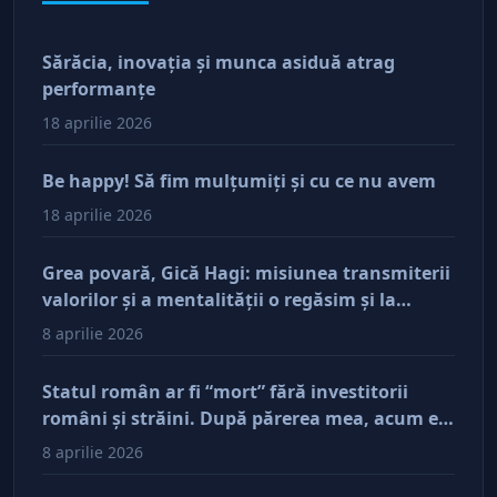
Sărăcia, inovaţia şi munca asiduă atrag
performanţe
18 aprilie 2026
Be happy! Să fim mulţumiţi şi cu ce nu avem
18 aprilie 2026
Grea povară, Gică Hagi: misiunea transmiterii
valorilor şi a mentalităţii o regăsim şi la
antreprenorii care vor să-și lase moştenire
8 aprilie 2026
afacerile
Statul român ar fi “mort” fără investitorii
români şi străini. După părerea mea, acum e
doar pe perfuzii şi încă nu face diferenţa între
8 aprilie 2026
cine îl tine în viaţă şi cine i-a făcut rău