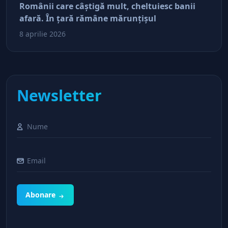
Românii care câştigă mult, cheltuiesc banii
afară. În ţară rămâne mărunţişul
8 aprilie 2026
Newsletter
Abonare