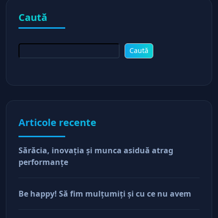
Caută
Caută
Articole recente
Sărăcia, inovaţia şi munca asiduă atrag
performanţe
Be happy! Să fim mulţumiţi şi cu ce nu avem