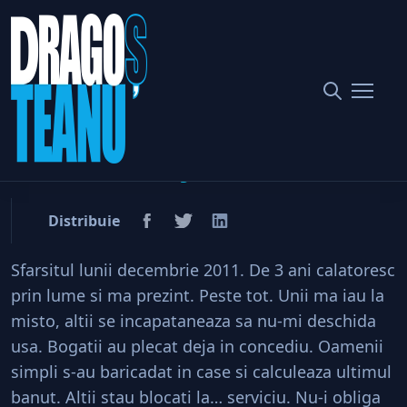
Home
Societate
Buna. Sunt „Criza”! Romani, nu va bateti joc de mine!
Buna. Sunt „Criza”! Romani,
nu va bateti joc de mine!
Distribuie
Sfarsitul lunii decembrie 2011. De 3 ani calatoresc
prin lume si ma prezint. Peste tot. Unii ma iau la
misto, altii se incapataneaza sa nu-mi deschida
usa. Bogatii au plecat deja in concediu. Oamenii
simpli s-au baricadat in case si calculeaza ultimul
banut. Altii stau blocati la… serviciu. Nu-i obliga