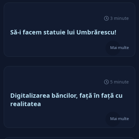
ca să nu vorbim de o viziune pentru
ţară, e pierdere de timp
3 minute
Să-i facem statuie lui Umbrărescu!
Mai multe
5 minute
Digitalizarea băncilor, faţă în faţă cu
realitatea
Mai multe