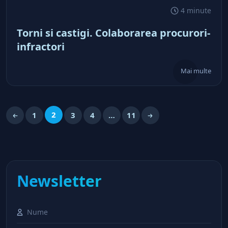
4 minute
Torni si castigi. Colaborarea procurori-
infractori
Mai multe
2
1
3
4
…
11
Newsletter