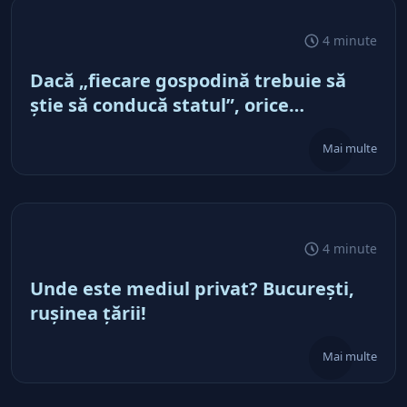
4 minute
Dacă „fiecare gospodină trebuie să
ştie să conducă statul”, orice
bucureştean trebuie să ştie să
Mai multe
conducă PMB
4 minute
Unde este mediul privat? Bucureşti,
ruşinea ţării!
Mai multe