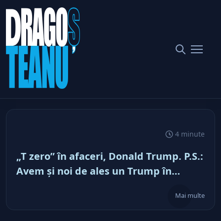
Societate
103 articole
Societate
Home
4 minute
„T zero” în afaceri, Donald Trump. P.S.:
Avem şi noi de ales un Trump în
miniatură, dar dacă te uiţi cu
Mai multe
microscopul şi încerci să găseşti vreo
sclipire economică la oricare candidat,