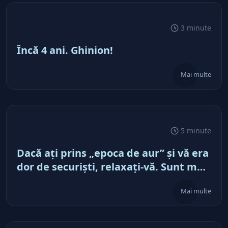
3 minute
Încă 4 ani. Ghinion!
Mai multe
5 minute
Dacă aţi prins „epoca de aur” şi vă era
dor de securişti, relaxaţi-vă. Sunt mai
aproape de noi ca niciodată
Mai multe