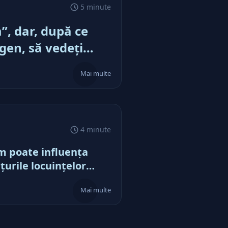
5 minute
, dar, după ce
gen, să vedeţi
ă
Mai multe
4 minute
 poate influenţa
ţurile locuinţelor
pendarea PUZ-urilor
Mai multe
sector şi ce se
unde în spatele celui
 recent scandal din