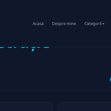
Acasă
Despre mine
Categorii
trație
44 articole