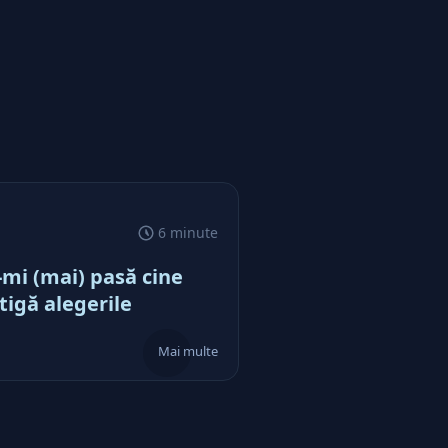
ureşti
6 minute
mi (mai) pasă cine
tigă alegerile
Mai multe