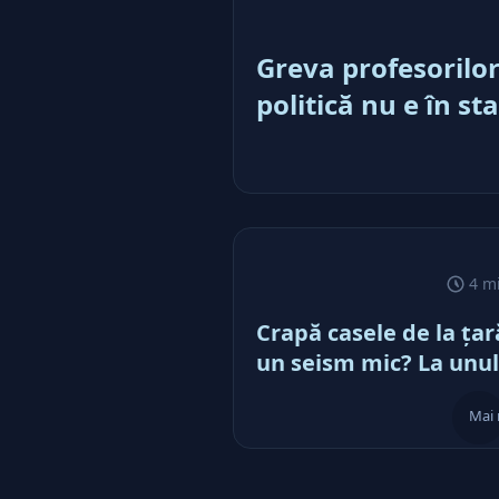
Greva profesorilor
politică nu e în s
simplu ”Ne (mai)
1,5 miliarde euro ş
închidem puşculiţ
rost de bani mai m
4 m
Crapă casele de la ţar
un seism mic? La unul
mare, uităm de ele …
Mai 