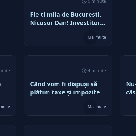
6 minute
Buc
Fie-ti mila de Bucuresti,
Nicusor Dan! Investitorii
si timpul nu asteapta pe
Mai multe
nimeni
inute
4 minute
ă
Când vom fi dispuşi să
Nu-
plătim taxe şi impozite
câş
ste
mari, vom avea “o ţară
multe
Mai multe
ca afară”. Până atunci,
nă,
ne minţim frumos
ra
,