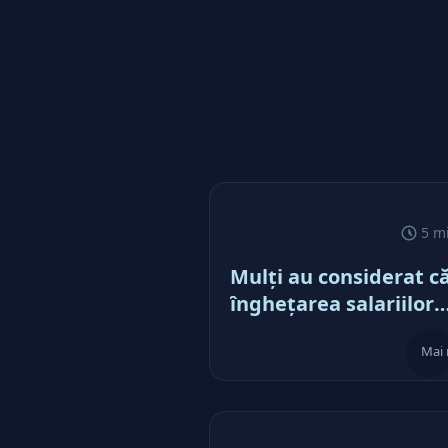
5 m
Mulţi au considerat c
îngheţarea salariilor
bugetarilor este o ve
Mai 
bună. După părerea
mea, nu este deloc bu
domnule Cîţu. Bună e
dacă, după mult timp