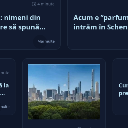
4 minute
: nimeni din
Acum e ”parfum”
tare să spună
intrăm în Schen
 împrumutăm cu
inflaţie salarial
Mai multe
i, apoi,
a, până facem
ulţi”!
inute
ă la
Cum
pre
sus
multe
de 
asc
mai